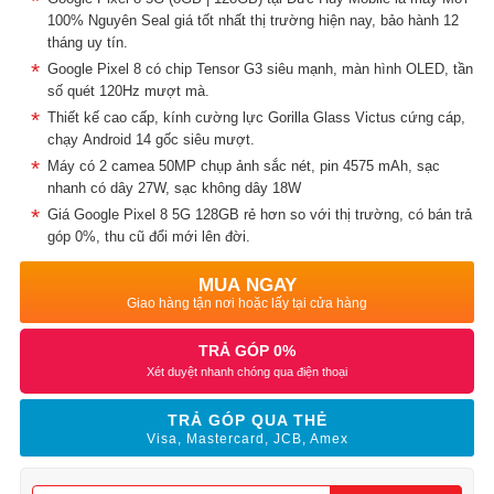
100% Nguyên Seal giá tốt nhất thị trường hiện nay, bảo hành 12
tháng uy tín.
Google Pixel 8 có chip Tensor G3 siêu mạnh, màn hình OLED, tần
số quét 120Hz mượt mà.
Thiết kế cao cấp, kính cường lực Gorilla Glass Victus cứng cáp,
chạy Android 14 gốc siêu mượt.
Máy có 2 camea 50MP chụp ảnh sắc nét, pin 4575 mAh, sạc
nhanh có dây 27W, sạc không dây 18W
Giá Google Pixel 8 5G 128GB rẻ hơn so với thị trường, có bán trả
góp 0%, thu cũ đổi mới lên đời.
MUA NGAY
Giao hàng tận nơi hoặc lấy tại cửa hàng
TRẢ GÓP 0%
Xét duyệt nhanh chóng qua điện thoại
TRẢ GÓP QUA THẺ
Visa, Mastercard, JCB, Amex