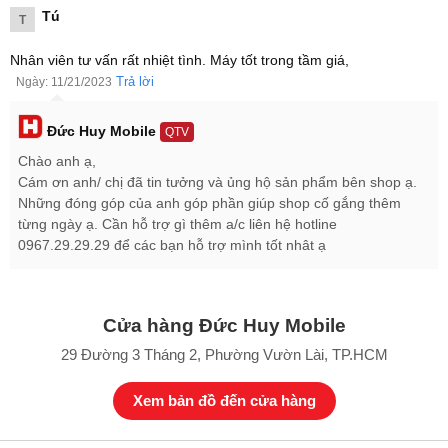
Tú
T
Nhân viên tư vấn rất nhiệt tình. Máy tốt trong tầm giá,
Trả lời
Ngày: 11/21/2023
Các màu sắc chính thức Google Pixel 8
Đức Huy Mobile
QTV
Đánh giá Google Pixel 8
Chào anh ạ,
Hãy cùng Đức Huy Mobile đánh giá Google Pixel 8, xem chiếc điện
Cám ơn anh/ chị đã tin tưởng và ủng hộ sản phẩm bên shop ạ.
thoại mới này có gì ấn tượng.
Những đóng góp của anh góp phần giúp shop cố gắng thêm
Camera Google Pixel 8 chụp đẹp ấn tượng, chuyên nghiệp
từng ngày ạ. Cần hỗ trợ gì thêm a/c liên hệ hotline
Google Pixel 8 5G là chiếc điện thoại được đánh giá là cực mạnh
0967.29.29.29 để các bạn hỗ trợ mình tốt nhât ạ
có thể hiên ngang cạnh tranh với các ông lớn như iPhone 15 series
và
Samsung Galaxy S23
.
Về hệ thống camera ở chiếc điện thoại này hãng vẫn quyết định
Cửa hàng Đức Huy Mobile
giữ nguyên cụm camera như thế hệ tiền nhiệm và chỉ nâng cấp
29 Đường 3 Tháng 2, Phường Vườn Lài, TP.HCM
tính năng cũng như chất lượng ảnh khi chụp, cải tiến hỗ trợ tối ưu
cho người dùng.
Xem bản đồ đến cửa hàng