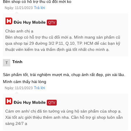
Bên shop có hỗ trợ thu cũ đổi mới ko
Trả lời
Ngày: 11/21/2023
Phiên bản
Giá bán
Google Pixel 8
13.199.000đ
Đức Huy Mobile
QTV
Google Pixel 8 Pro
18.999.000đ
Chào anh chị ạ
Bên shop có hỗ trợ thu cũ đổi mới ạ. Mình mang sản phẩm cũ
Google Pixel 8 có mấy màu?
qua shop tại 29 đường 3/2 P.11, Q.10, TP. HCM để các bạn kỹ
Chính thức, Google Pixel 8 có 3 phiên bản màu bao gồm: Hồng
thuật viên kiểm tra và thẩm định giá tốt nhất cho mình ạ.
(Peony Rose), Xám (Grey) và Đen (Obsidian Black).
Trinh
T
Sản phẩm tốt, trải nghiệm mượt mà, chụp ảnh rất đẹp, pin xài lâu.
Mình cảm thấy hài lòng
Trả lời
Ngày: 11/21/2023
Đức Huy Mobile
QTV
Cám ơn anh/ chị đã tin tưởng và ủng hộ sản phẩm của shop ạ.
Xài tốt a/c giới thiệu thêm anh nha. Cần hỗ trợ gì shop luôn sẵn
sàng 24/7 ạ