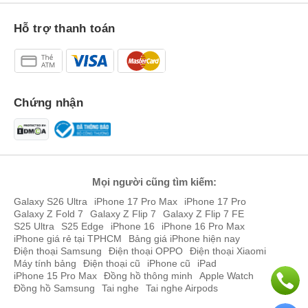
So sánh camera Google Pixel 8 và Google Pixel 7
Hỗ trợ thanh toán
Google Pixel 8
Google Pixel 7
Camera
50 MP, f/1.9, 25mm (wide)
50 MP, f/1.9, 25mm (wide)
trước
12 MP, f/2.2, 126˚
12 MP, f/2.2, 114˚
(ultrawide)
(ultrawide)
Chứng nhận
Camera
10.5 MP, f/2.2, 20mm
10.8 MP, f/2.2, 21mm
sau
(ultrawide)
(ultrawide)
Quay
4K@30/60fps,
4K@30/60fps,
video
1080p@30/60fps
1080p@30/60fps
Mọi người cũng tìm kiếm:
Ngôn ngữ thiết kế Google Pixel 8 hiện đại, độc đáo, cá tính
Galaxy S26 Ultra
iPhone 17 Pro Max
iPhone 17 Pro
Google Pixel 8 5G được nhà sản xuất
Google
vẫn quyết định giữ
Galaxy Z Fold 7
Galaxy Z Flip 7
Galaxy Z Flip 7 FE
nguyên bản thiết kế truyền thống từ trước giờ. Dường như không
S25 Ultra
S25 Edge
iPhone 16
iPhone 16 Pro Max
iPhone giá rẻ tại TPHCM
Bảng giá iPhone hiện nay
có sự khác biệt và thoạt nhìn sẽ khó nhận diện chiếc điện thoại này
Điện thoại Samsung
Điện thoại OPPO
Điện thoại Xiaomi
so với những chiếc smartphone trước đó của hãng sản xuất.
Máy tính bảng
Điện thoại cũ
iPhone cũ
iPad
iPhone 15 Pro Max
Đồng hồ thông minh
Apple Watch
Google Pixel 8 5G có kích thước chiều dài 150.5 x rộng 70.8 x
Đồng hồ Samsung
Tai nghe
Tai nghe Airpods
ngan 8.9 mm và nặng 187g với kích thước ổn định mang đến sự
thuận tiện cho người dùng khi sử dụng lâu dài, đa tác vụ.