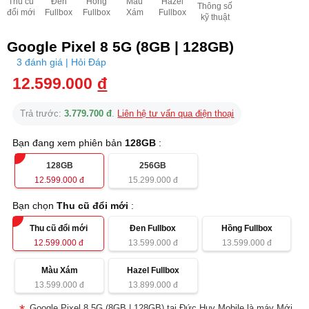
Thu cũ
Đen
Hồng
Màu
Hazel
Thông số
đổi mới
Fullbox
Fullbox
Xám
Fullbox
kỹ thuật
Google Pixel 8 5G (8GB | 128GB)
3 đánh giá | Hỏi Đáp
12.599.000
đ
Trả trước:
3.779.700 đ
.
Liên hệ tư vấn qua điện thoại
Bạn đang xem phiên bản
128GB
:
128GB
256GB
12.599.000
đ
15.299.000
đ
Bạn chọn
Thu cũ đổi mới
:
Thu cũ đổi mới
Đen Fullbox
Hồng Fullbox
12.599.000
đ
13.599.000
đ
13.599.000
đ
Màu Xám
Hazel Fullbox
13.599.000
đ
13.899.000
đ
Google Pixel 8 5G (8GB | 128GB) tại Đức Huy Mobile là máy Mới