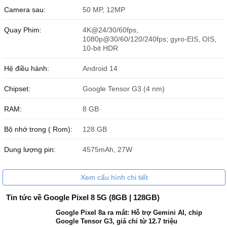
Camera sau:
50 MP, 12MP
Quay Phim:
4K@24/30/60fps,
1080p@30/60/120/240fps; gyro-EIS, OIS,
10-bit HDR
Google Pixel 8 5G sẵn hàng tại Đức Huy Mobile.
Hệ điều hành:
Google Pixel 8 ra mắt
Android 14
Cùng với Google Pixel 8 Pro, Google chính thức cho ra mắt chiếc
Chipset:
Google Tensor G3 (4 nm)
điện thoại Google Pixel 8 vào ngày 5/10/2023 với nhiều tính năng
mạnh mẽ.
RAM:
8 GB
Bộ nhớ trong ( Rom):
128 GB
Dung lượng pin:
4575mAh, 27W
Xem cấu hình chi tiết
Tin tức về Google Pixel 8 5G (8GB | 128GB)
Google Pixel 8a ra mắt: Hỗ trợ Gemini AI, chip
Google Tensor G3, giá chỉ từ 12.7 triệu