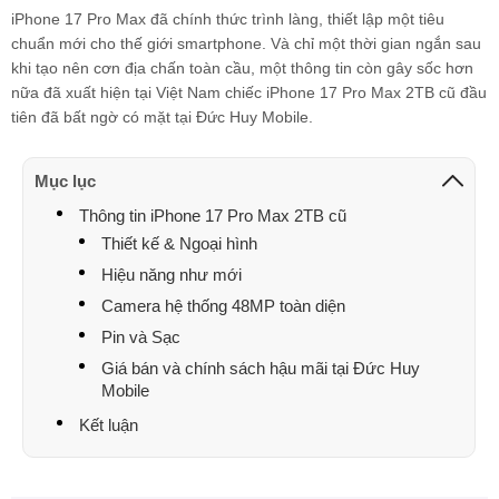
Minh triết
098720xxxx
15:38 08/04/2026
iPhone 17 Pro Max đã chính thức trình làng, thiết lập một tiêu
chuẩn mới cho thế giới smartphone. Và chỉ một thời gian ngắn sau
Anh Huy
033997xxxx
15:27 08/04/2026
khi tạo nên cơn địa chấn toàn cầu, một thông tin còn gây sốc hơn
nữa đã xuất hiện tại Việt Nam chiếc iPhone 17 Pro Max 2TB cũ đầu
tân
037267xxxx
13:14 08/04/2026
tiên đã bất ngờ có mặt tại Đức Huy Mobile.
danh tân
037267xxxx
13:08 08/04/2026
Đức Anh
Mục lục
096285xxxx
12:14 08/04/2026
Thông tin iPhone 17 Pro Max 2TB cũ
Nguyễn thị kim
093364xxxx
11:16 08/04/2026
Thiết kế & Ngoại hình
tuyến
Hiệu năng như mới
Ngọc Tuyền
039261xxxx
10:54 08/04/2026
Camera hệ thống 48MP toàn diện
Ngọc Tuyền
039261xxxx
10:53 08/04/2026
Pin và Sạc
Giá bán và chính sách hậu mãi tại Đức Huy
Ngọc Tuyền
039261xxxx
10:53 08/04/2026
Mobile
Ngọc Tuyền
039261xxxx
10:53 08/04/2026
Kết luận
Huệ Hoàng Thị
093816xxxx
10:16 08/04/2026