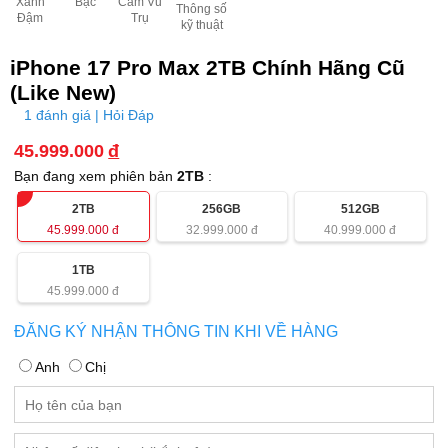
Xanh
Bạc
Cam Vũ
Thông số
Đậm
Trụ
kỹ thuật
iPhone 17 Pro Max 2TB Chính Hãng Cũ
(Like New)
1 đánh giá | Hỏi Đáp
45.999.000
đ
Bạn đang xem phiên bản
2TB
:
2TB
256GB
512GB
45.999.000
đ
32.999.000
đ
40.999.000
đ
1TB
45.999.000
đ
ĐĂNG KÝ NHẬN THÔNG TIN KHI VỀ HÀNG
Anh
Chị