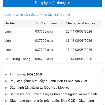
13931 NGƯỜI ĐÃ ĐĂNG KÝ NHẬN THÔNG TIN
Họ tên
Số điện thoại
Thời gian đăng ký
Linh
037700xxxx
15:44 08/08/2026
Linh
037700xxxx
15:43 08/08/2026
Linh
037700xxxx
15:42 08/08/2026
Lưu Trung Thắng
094752xxxx
15:14 08/08/2026
Lưu Trung Thắng
094752xxxx
15:13 08/08/2026
Tình trạng:
Mới 100%
Thế Dy
070231xxxx
14:51 08/08/2026
Phụ kiện gồm: Mới, đầy đủ phụ kiện từ nhà sản xuất
Minh Luân
089844xxxx
14:21 08/08/2026
Bảo hành
12 tháng
tại Đức Huy Mobile.
Bao test 1 đổi 1 trong
7 ngày
bao gồm nguồn và màn hình
Minh Luân
089844xxxx
13:55 08/08/2026
Giao hàng tận nơi trên toàn quốc. Ship COD - Giao hàng
Ngoan Nguyen
035758xxxx
13:17 08/08/2026