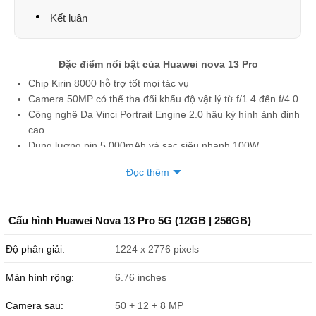
Nguyễn Hoàng Phi
033984xxxx
23:29 08/07/2026
Kết luận
Thưởng Nguyễn
098867xxxx
23:03 08/07/2026
Đặc điểm nổi bật của Huawei nova 13 Pro
Nguyen tuan dat
078915xxxx
21:56 08/07/2026
Chip Kirin 8000 hỗ trợ tốt mọi tác vụ
Tony
090104xxxx
21:00 08/07/2026
Camera 50MP có thể tha đổi khẩu độ vật lý từ f/1.4 đến f/4.0
Công nghệ Da Vinci Portrait Engine 2.0 hậu kỳ hình ảnh đỉnh
Tony
090104xxxx
21:00 08/07/2026
cao
Dung lượng pin 5,000mAh và sạc siêu nhanh 100W
Tony
090104xxxx
21:00 08/07/2026
Đọc thêm
Trần Hùng
084383xxxx
19:29 08/07/2026
Hoàng Cao Kỳ
087666xxxx
19:05 08/07/2026
Cấu hình Huawei Nova 13 Pro 5G (12GB | 256GB)
Hoàng Cao kỳ
087666xxxx
19:01 08/07/2026
Độ phân giải:
1224 x 2776 pixels
Hoàng Cao kỳ
087666xxxx
19:01 08/07/2026
Màn hình rộng:
6.76 inches
Hoàng Cao kỳ
087666xxxx
19:00 08/07/2026
Camera sau:
50 + 12 + 8 MP
nguyễn đức vinh
033208xxxx
17:20 08/07/2026