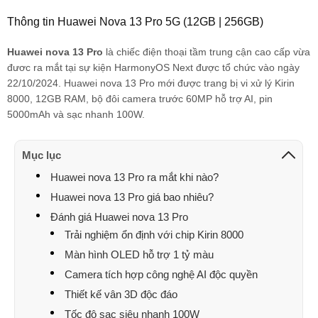
Thông tin Huawei Nova 13 Pro 5G (12GB | 256GB)
Ngoan Nguyen
035758xxxx
13:16 08/08/2026
Huawei nova 13 Pro
là chiếc điện thoại tầm trung cận cao cấp vừa
Hà Bạch Mai
034961xxxx
12:42 08/08/2026
đươc ra mắt tại sự kiện HarmonyOS Next được tổ chức vào ngày
ngân tiểu hổ
090903xxxx
12:42 08/08/2026
22/10/2024. Huawei nova 13 Pro mới được trang bị vi xử lý Kirin
8000, 12GB RAM, bộ đôi camera trước 60MP hỗ trợ AI, pin
Hà Bạch Mai
034961xxxx
12:41 08/08/2026
5000mAh và sạc nhanh 100W.
Quyen Nguyen
094426xxxx
11:09 08/08/2026
Mục lục
Nguyen Xuân quyen
094426xxxx
10:47 08/08/2026
Huawei nova 13 Pro ra mắt khi nào?
Phan dũng hải
090855xxxx
10:17 08/08/2026
Huawei nova 13 Pro giá bao nhiêu?
Đánh giá Huawei nova 13 Pro
Lê sơn
098918xxxx
06:52 08/08/2026
Trải nghiệm ổn định với chip Kirin 8000
Lê sơn
098918xxxx
06:51 08/08/2026
Màn hình OLED hỗ trợ 1 tỷ màu
Camera tích hợp công nghệ AI độc quyền
quyết
096165xxxx
00:57 08/08/2026
Thiết kế vân 3D độc đáo
quyết
096165xxxx
00:57 08/08/2026
Tốc độ sạc siêu nhanh 100W