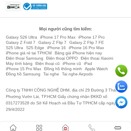
Phạm Tiến Công
093402xxxx
21:08 08/06/2026
4 màu sắc chính thức của Huawei nova 13 Pro. Ảnh: X
Nguyen Huu Hung
097636xxxx
21:03 08/06/2026
Huawei nova 13 Pro có sẵn 4 màu sắc là Trắng, Đen, Tím, Xanh
kết hợp cùng thiết kế mặt lưng vân 3D độc đáo. Ngoài ra, máy
Nguyen Huu Hung
Mọi người cũng tìm kiếm:
097636xxxx
21:03 08/06/2026
được trang bị 3 biến thể cấu hình là 12GB RAM + 256GB Bộ nhớ
Galaxy S26 Ultra
iPhone 17 Pro Max
iPhone 17 Pro
trong; 12GB RAM + 512GB Bộ nhớ trong; 12GB + 1TB Bộ nhớ
Nguyễn Hương
084383xxxx
18:45 08/06/2026
Galaxy Z Fold 7
Galaxy Z Flip 7
Galaxy Z Flip 7 FE
trong.
S25 Ultra
S25 Edge
iPhone 16
iPhone 16 Pro Max
Nguyễn Hương
084383xxxx
18:45 08/06/2026
iPhone giá rẻ tại TPHCM
Bảng giá iPhone hiện nay
Trải nghiệm ổn định với chip Kirin 8000
Điện thoại Samsung
Điện thoại OPPO
Điện thoại Xiaomi
Huawei nova 13 Pro được trang bị con chip “cây nhà lá vườn” Kirin
Nguyễn Hương
084383xxxx
18:43 08/06/2026
Máy tính bảng
Điện thoại cũ
iPhone cũ
iPad
8000 sản xuất trên tiến trình 8nm. Đánh giá nhanh với bài kiểm tra
iPhone 15 Pro Max
Đồng hồ thông minh
Apple Watch
thông số hiệu năng, Huawei nova 13 Pro đạt 521.000 điểm Antutu
Đồng hồ Samsung
Tai nghe
Tai nghe Airpods
Nguyễn Hương
084383xxxx
18:41 08/06/2026
V10, đây đương nhiên không phải là một điểm số cao với một mẫu
Nguyễn Hương
084383xxxx
18:40 08/06/2026
điện thoại trong tầm giá cận cao cấp.
Công ty TNHH CÔNG NGHỆ DHM, địa chỉ 29 Đường 3 Tháng 2,
Phường Vườn Lài, TP.HCM Giấy chứng nhận ĐKKD số
Nguyễn Hương
084383xxxx
18:39 08/06/2026
0317273528 do Sở Kế Hoạch và Đầu Tư TPHCM cấp ngày
Nguyễn Hương
084383xxxx
18:39 08/06/2026
29/4/2022
Nguyễn Hương
084383xxxx
18:38 08/06/2026