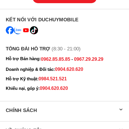
KẾT NỐI VỚI DUCHUYMOBILE
TỔNG ĐÀI HỖ TRỢ
(8:30 - 21:00)
Hỗ trợ Bán hàng:
0962.85.85.85
-
0967.29.29.29
Thiết kế Google Pixel 8 Pro 5G
Doanh nghiệp & Đối tác:
0904.620.620
Hỗ trợ Kỹ thuật:
0984.521.521
Khiếu nại, góp ý:
0904.620.620
CHÍNH SÁCH