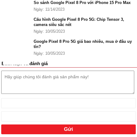
So sánh Google Pixel 8 Pro với iPhone 15 Pro Max
Ngày: 11/14/2023
Cấu hình Google Pixel 8 Pro 5G: Chip Tensor 3,
camera siêu sắc nét
Ngày: 10/05/2023
Google Pixel 8 Pro 5G giá bao nhiêu, mua ở đâu uy
tín?
Ngày: 10/05/2023
Bình luận và đánh giá
Google Pixel 8 Pro là Mới 100% Nguyên Seal giá tốt tại Đức Huy
Mobile
Google Pixel 8 Pro có mấy màu?
Trong cuối năm 2023 này, ở sự kiện ra mắt Google Pixel 8 Pro 5G
chính thức có 3 màu là: Licorice (Đen), Porcelain (Màu Sứ) và Sky
(Xanh Trời)