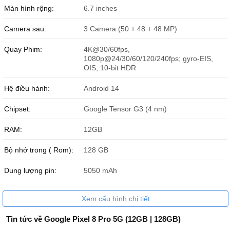
Google Pixel 8 Pro giá bao nhiêu?
Màn hình rộng:
6.7 inches
Điện thoại Google Pixel 8 Pro có giá
20.399.000 đ
tại Đức Huy
Camera sau:
3 Camera (50 + 48 + 48 MP)
Mobile cho phiên bản 128GB. Ngoài ra shop còn có các phiên bản
256GB, 512GB và 1TB cho bạn có thể dễ dàng chọn lựa.
Quay Phim:
4K@30/60fps,
Bảng giá Google Pixel 8 Pro mới nhất 2024
1080p@24/30/60/120/240fps; gyro-EIS,
OIS, 10-bit HDR
Dung lượng
Giá bán
Hệ điều hành:
Android 14
Google Pixel 8 Pro 5G 128GB
18.999.000 đ
Google Pixel 8 Pro 5G 256GB
20.599.000 đ
Chipset:
Google Tensor G3 (4 nm)
Google Pixel 8 Pro 5G 512GB
24.999.000 đ
RAM:
12GB
Google Pixel 8 Pro 5G 1TB
27.999.000 đ
Bộ nhớ trong ( Rom):
128 GB
Dung lượng pin:
5050 mAh
Xem cấu hình chi tiết
Tin tức về Google Pixel 8 Pro 5G (12GB | 128GB)