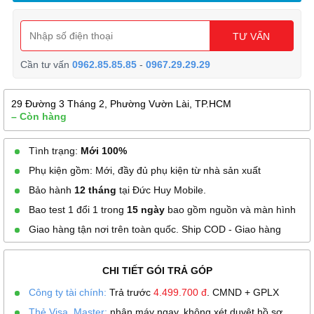
TƯ VẤN
Cần tư vấn
0962.85.85.85
-
0967.29.29.29
29 Đường 3 Tháng 2, Phường Vườn Lài, TP.HCM
– Còn hàng
Tình trạng:
Mới 100%
Phụ kiện gồm: Mới, đầy đủ phụ kiện từ nhà sản xuất
Bảo hành
12 tháng
tại Đức Huy Mobile.
Bao test 1 đổi 1 trong
15 ngày
bao gồm nguồn và màn hình
Giao hàng tận nơi trên toàn quốc. Ship COD - Giao hàng
CHI TIẾT GÓI TRẢ GÓP
Công ty tài chính:
Trả trước
4.499.700
đ
. CMND + GPLX
Thẻ Visa, Master:
nhận máy ngay, không xét duyệt hồ sơ