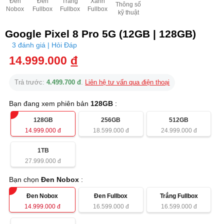
Đen
Đen
Trắng
Xanh
Thông số
Nobox
Fullbox
Fullbox
Fullbox
kỹ thuật
Google Pixel 8 Pro 5G (12GB | 128GB)
3 đánh giá | Hỏi Đáp
14.999.000
đ
Trả trước:
4.499.700 đ
.
Liên hệ tư vấn qua điện thoại
Bạn đang xem phiên bản
128GB
:
128GB
256GB
512GB
14.999.000
đ
18.599.000
đ
24.999.000
đ
1TB
27.999.000
đ
Bạn chọn
Đen Nobox
:
Đen Nobox
Đen Fullbox
Trắng Fullbox
14.999.000
đ
16.599.000
đ
16.599.000
đ