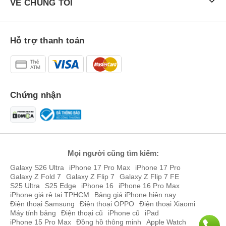
VỀ CHÚNG TÔI
Hỗ trợ thanh toán
Điện thoại Google Pixel 8 Pro 5G được hoàn thiện bằng khung viền
Chứng nhận
làm từ kim loại nguyên khối và mặt lưng được làm từ kính bóng bẩy
và sang trọng. Đồng thời, máy cũng có chuẩn chống nước/ bụi
IP68, mặt lưng của mẫu smartphone Google Pixel 8 Pro 5G là hệ
thống camera dạng ngang quen thuộc giúp nhận diện thương hiệu
cực tốt.
Mọi người cũng tìm kiếm:
Galaxy S26 Ultra
iPhone 17 Pro Max
iPhone 17 Pro
Galaxy Z Fold 7
Galaxy Z Flip 7
Galaxy Z Flip 7 FE
S25 Ultra
S25 Edge
iPhone 16
iPhone 16 Pro Max
iPhone giá rẻ tại TPHCM
Bảng giá iPhone hiện nay
Điện thoại Samsung
Điện thoại OPPO
Điện thoại Xiaomi
Máy tính bảng
Điện thoại cũ
iPhone cũ
iPad
iPhone 15 Pro Max
Đồng hồ thông minh
Apple Watch