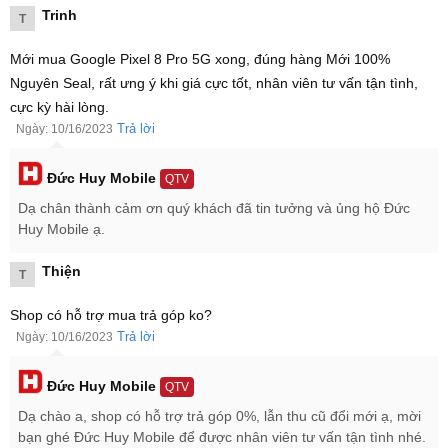
Trinh
T
Mới mua Google Pixel 8 Pro 5G xong, đúng hàng Mới 100%
Nguyên Seal, rất ưng ý khi giá cực tốt, nhân viên tư vấn tận tình,
cực kỳ hài lòng.
Trả lời
Ngày: 10/16/2023
Đức Huy Mobile
QTV
Dạ chân thành cảm ơn quý khách đã tin tưởng và ủng hộ Đức
Huy Mobile ạ.
Địa chỉ mua Google Pixel 8 Pro
Thiện
T
Bạn đang tìm địa chỉ mua Google Pixel 8 Pro thì mẫu
smartphone Pixel 8 Pro được bán tại Đức Huy Mobile là máy mới
Shop có hỗ trợ mua trả góp ko?
100% nguyên seal cực xịn, cam kết giá cực tốt, bảo hành 12 tháng
Trả lời
Ngày: 10/16/2023
uy tín, hỗ trợ mua trả góp 0% Google Pixel 8 Pro 5G, thu cũ đổi
mới lên đời không bù tiền cực kỳ tiết kiệm.
Đức Huy Mobile
QTV
Dạ chào a, shop có hỗ trợ trả góp 0%, lẫn thu cũ đổi mới ạ, mời
bạn ghé Đức Huy Mobile để được nhân viên tư vấn tận tình nhé.