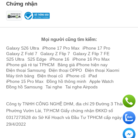
Chứng nhận
Sản phẩm
Giá bán
iPhone 15 Pro Max 256GB cũ
24,199,000đ
iPhone 15 128GB cũ
15,999,000đ
iPhone 15 Plus 128GB cũ
16,999,000đ
Mọi người cũng tìm kiếm:
Galaxy S26 Ultra
iPhone 17 Pro Max
iPhone 17 Pro
iPhone 15 Pro 128GB cũ
19,199,000đ
Galaxy Z Fold 7
Galaxy Z Flip 7
Galaxy Z Flip 7 FE
S25 Ultra
S25 Edge
iPhone 16
iPhone 16 Pro Max
iPhone 14 Pro Max 128GB cũ
19,999,000đ
iPhone giá rẻ tại TPHCM
Bảng giá iPhone hiện nay
Điện thoại Samsung
Điện thoại OPPO
Điện thoại Xiaomi
iPhone 13 Pro Max 128GB cũ
14,299,000đ
Máy tính bảng
Điện thoại cũ
iPhone cũ
iPad
iPhone 15 Pro Max
Đồng hồ thông minh
Apple Watch
Ưu điểm của iPhone cũ
Đồng hồ Samsung
Tai nghe
Tai nghe Airpods
iPhone cũ có độ nhận diện thương hiệu cao
Độ nhận diện thương hiệu cực cao, chỉ cần cầm một mẫu điện
thoại có logo "Táo khuyết" ở phía mặt lưng thì dù bạn đang
Công ty TNHH CÔNG NGHỆ DHM, địa chỉ 29 Đường 3 Tháng 2,
dùng iPhone cũ vẫn biết là bạn đang dùng một chiếc iPhone thời
Phường Vườn Lài, TP.HCM Giấy chứng nhận ĐKKD số
thượng. Chưa kể mỗi năm Apple chỉ ra mắt một dòng iPhone mới,
0317273528 do Sở Kế Hoạch và Đầu Tư TPHCM cấp ngày
nên người dùng rất dễ nhận biết iPhone mới.
29/4/2022