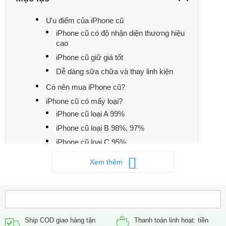
Ưu điểm của iPhone cũ
iPhone cũ có độ nhận diện thương hiệu
cao
iPhone cũ giữ giá tốt
Dễ dàng sữa chữa và thay linh kiện
Có nên mua iPhone cũ?
iPhone cũ có mấy loại?
iPhone cũ loại A 99%
iPhone cũ loại B 98%, 97%
iPhone cũ loại C 95%
Cách test kiểm tra iPhone cũ
Xem thêm
Đến cửa hàng có uy tín
Khi cầm máy trên tay bạn nên làm gì?
Màn hình cảm ứng
Kiểm tra iCloud
Ship COD giao hàng tận
Thanh toán linh hoạt: tiền