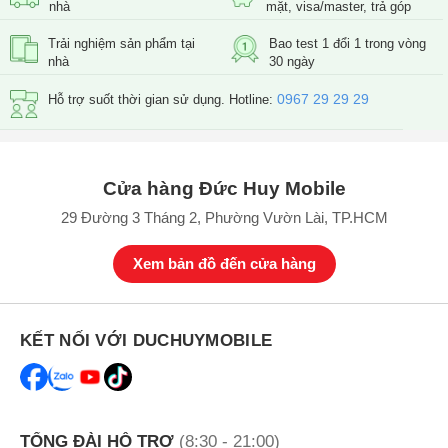
Kiểm tra IMEI
nhà
mặt, visa/master, trả góp
Kiểm tra toàn diện máy
Trải nghiệm sản phẩm tại
Bao test 1 đổi 1 trong vòng
Pin
nhà
30 ngày
Camera
0967 29 29 29
Hỗ trợ suốt thời gian sử dụng. Hotline:
Mua iPhone cũ giá rẻ đến ngay Đức Huy
Mobile
Cửa hàng Đức Huy Mobile
29 Đường 3 Tháng 2, Phường Vườn Lài, TP.HCM
Xem bản đồ đến cửa hàng
KẾT NỐI VỚI DUCHUYMOBILE
TỔNG ĐÀI HỖ TRỢ
(8:30 - 21:00)