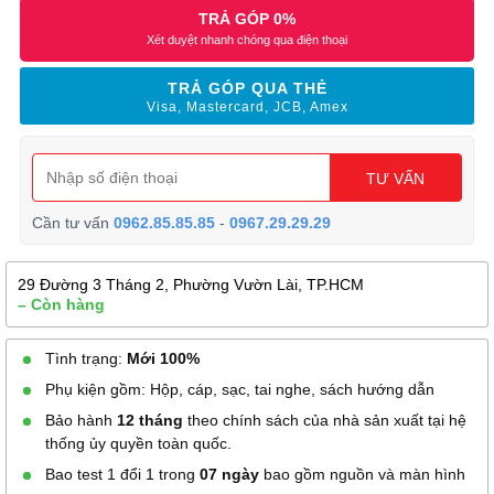
TRẢ GÓP 0%
Xét duyệt nhanh chóng qua điện thoại
TRẢ GÓP QUA THẺ
Visa, Mastercard, JCB, Amex
TƯ VẤN
Cần tư vấn
0962.85.85.85
-
0967.29.29.29
29 Đường 3 Tháng 2, Phường Vườn Lài, TP.HCM
– Còn hàng
Tình trạng:
Mới 100%
Phụ kiện gồm: Hộp, cáp, sạc, tai nghe, sách hướng dẫn
Bảo hành
12 tháng
theo chính sách của nhà sản xuất tại hệ
thống ủy quyền toàn quốc.
Bao test 1 đổi 1 trong
07 ngày
bao gồm nguồn và màn hình