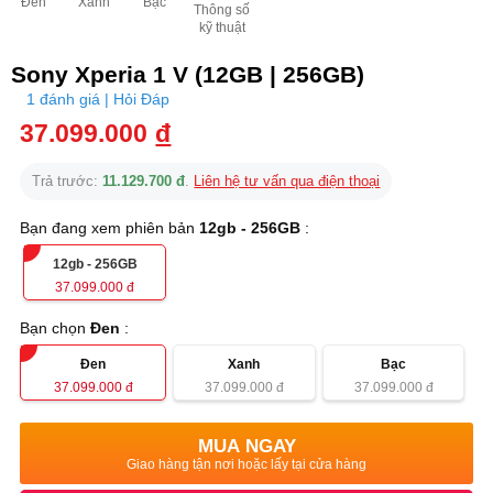
Đen
Xanh
Bạc
Thông số
kỹ thuật
Sony Xperia 1 V (12GB | 256GB)
1 đánh giá | Hỏi Đáp
37.099.000
đ
Trả trước:
11.129.700 đ
.
Liên hệ tư vấn qua điện thoại
Bạn đang xem phiên bản
12gb - 256GB
:
12gb - 256GB
37.099.000
đ
Bạn chọn
Đen
:
Đen
Xanh
Bạc
37.099.000
đ
37.099.000
đ
37.099.000
đ
MUA NGAY
Giao hàng tận nơi hoặc lấy tại cửa hàng