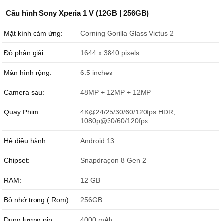
Cấu hình Sony Xperia 1 V (12GB | 256GB)
Mặt kính cảm ứng:
Corning Gorilla Glass Victus 2
Độ phân giải:
1644 x 3840 pixels
Màn hình rộng:
6.5 inches
Camera sau:
48MP + 12MP + 12MP
Quay Phim:
4K@24/25/30/60/120fps HDR,
1080p@30/60/120fps
Hệ điều hành:
Android 13
Chipset:
Snapdragon 8 Gen 2
RAM:
12 GB
Bộ nhớ trong ( Rom):
256GB
Dung lượng pin:
4000 mAh