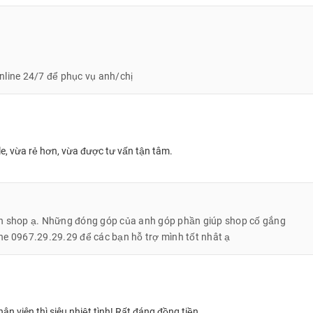
ng
Giá bán
 512GB
38.699.000 ₫
2 tháng, đổi mới 100% với lỗi kỹ thuật do nhà sản xuất. Kèm theo đó
uất chỉ 0% qua thẻ tín dụng.
online 24/7 để phục vụ anh/chị
, vừa rẻ hơn, vừa được tư vấn tận tâm.
n shop ạ. Những đóng góp của anh góp phần giúp shop cố gắng
ine 0967.29.29.29 để các bạn hỗ trợ mình tốt nhât ạ
n viên thì siêu nhiệt tình! Rất đáng đồng tiền