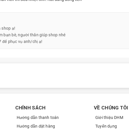
 shop ạ!
êm bạn bè, người thân giúp shop nhé
7 để phục vụ anh/chị ạ!
nâng cấp hoàn hảo của
iPhone 16 Pro 512GB
, với diện mạo mới cao
 tư không chỉ về thông số mà còn ở các tính năng tùy chỉnh độc đáo,
CHÍNH SÁCH
VỀ CHÚNG TÔI
Hướng dẫn thanh toán
Giới thiệu DHM
Hướng dẫn đặt hàng
Tuyển dụng