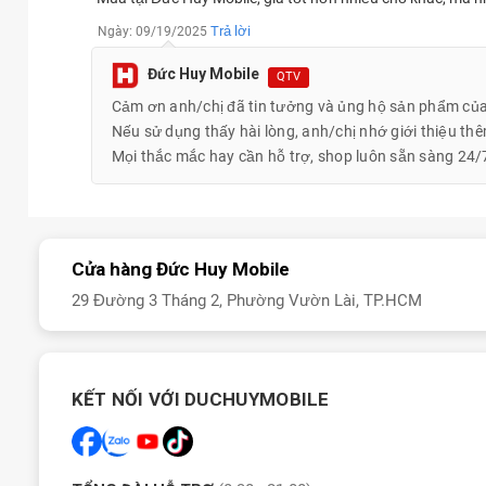
Trả lời
Ngày: 09/19/2025
Đức Huy Mobile
QTV
Cảm ơn anh/chị đã tin tưởng và ủng hộ sản phẩm của
Nếu sử dụng thấy hài lòng, anh/chị nhớ giới thiệu th
Mọi thắc mắc hay cần hỗ trợ, shop luôn sẵn sàng 24/
Cửa hàng Đức Huy Mobile
29 Đường 3 Tháng 2, Phường Vườn Lài, TP.HCM
Đánh giá chi tiết iPhone 17 Pro 512GB
iPhone 17 Pro bản 512GB được dự đoán sẽ trở thành một bản 
cấp, trang bị màn hình cao cấp hơn, camera chất lượng được đầu
KẾT NỐI VỚI DUCHUYMOBILE
hiệu năng mạnh mẽ vượt trội cùng con chip hàng đầu.