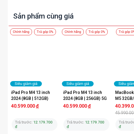
Sản phẩm cùng giá
Chính hãng
Trả góp 0%
Chính hãng
Trả góp 0%
Trả góp 0
Siêu giảm giá
Siêu giảm giá
Siêu giả
iPad Pro M4 13 inch 
iPad Pro M4 13 inch 
MacBook A
2024 (8GB | 512GB) 
2024 (8GB | 256GB) 5G 
M5 32GB/
WiFi Chính Hãng Apple
Chính Hãng Apple
Hãng
40.599.000
đ
40.599.000
đ
40.399.
45.990.00
Trả trước:
12.179.700
Trả trước:
12.179.700
Trả trướ
đ
đ
đ