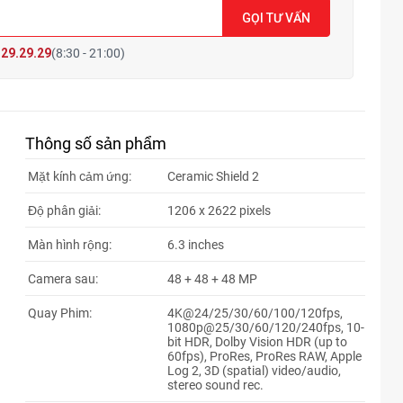
GỌI TƯ VẤN
29.29.29
(8:30 - 21:00)
Thông số sản phẩm
Mặt kính cảm ứng:
Ceramic Shield 2
Độ phân giải:
1206 x 2622 pixels
Màn hình rộng:
6.3 inches
Camera sau:
48 + 48 + 48 MP
Quay Phim:
4K@24/25/30/60/100/120fps,
1080p@25/30/60/120/240fps, 10-
bit HDR, Dolby Vision HDR (up to
60fps), ProRes, ProRes RAW, Apple
Log 2, 3D (spatial) video/audio,
stereo sound rec.