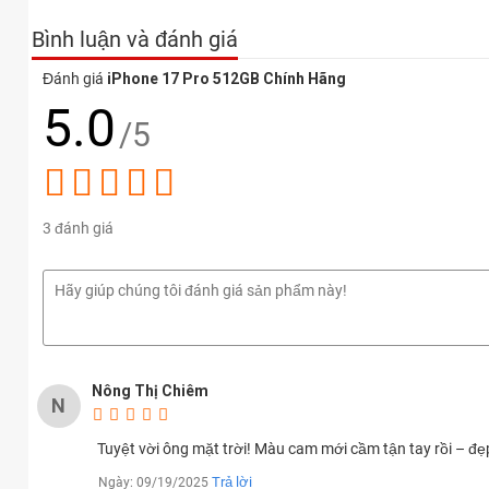
Các tùy chọn màu sắc c
Bình luận và đánh giá
Tóm tắt chức năng chính của iPhone 17 Pro 512GB
Đánh giá
iPhone 17 Pro 512GB Chính Hãng
Thiết kế tinh tế, khung viền hợp kim nhôm cứng cáp
5.0
/5
Màn hình Super Retina XDR OLED 6,3 inch, kết hợp LTPO 
Chip A19 Pro sản xuất trên tiến trình 3 nm N3P mới nhất
3 đánh giá
RAM 12 GB nâng cao khả năng đa nhiệm và AI hiệu quả
Bộ ba camera 48 MP zoom 8x, selfie 18 MP
Viên pin 4.252 mAh, hỗ trợ sạc nhanh 35 W
iPhone 17 Pro 512GB giá bao nhiêu?
Nông Thị Chiêm
N
iPhone 17 Pro 512GB có giá là
38.699.000 ₫
cho phiên bản chính
Tuyệt vời ông mặt trời! Màu cam mới cầm tận tay rồi – đẹ
Bảng giá iPhone 17
Trả lời
Ngày: 09/19/2025