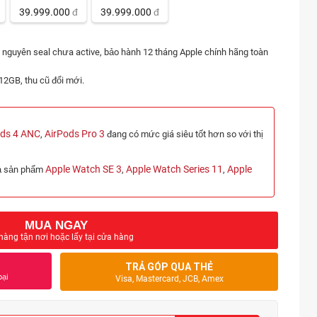
39.999.000
đ
39.999.000
đ
nguyên seal chưa active, bảo hành 12 tháng Apple chính hãng toàn
12GB, thu cũ đổi mới.
ods 4 ANC
AirPods Pro 3
,
đang có mức giá siêu tốt hơn so với thị
Apple Watch SE 3
Apple Watch Series 11
Apple
cả sản phẩm
,
,
MUA NGAY
hàng tận nơi hoặc lấy tại cửa hàng
TRẢ GÓP QUA THẺ
oại
Visa, Mastercard, JCB, Amex