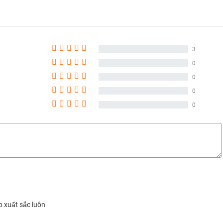
hính thức của iPhone 17 Pro.
3
0
1–120Hz
0
0
0
 hãng mới 100% tại Đức Huy Mobile.
p xuất sắc luôn
 Pro 512GB mới nhất 2025