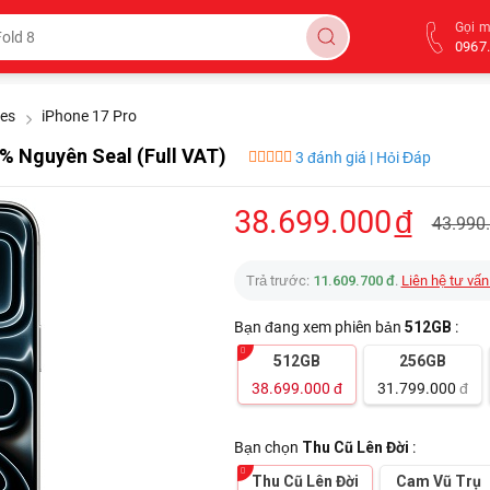
Gọi 
0967.
ies
iPhone 17 Pro
% Nguyên Seal (Full VAT)
3 đánh giá | Hỏi Đáp
38.699.000
đ
43.990
Trả trước:
11.609.700 đ
.
Liên hệ tư vấn
Bạn đang xem phiên bản
512GB
:
512GB
256GB
38.699.000
đ
31.799.000
đ
Bạn chọn
Thu Cũ Lên Đời
:
Thu Cũ Lên Đời
Cam Vũ Trụ