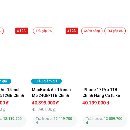
12%
12%
%
Trả góp 0%
Chính hãng
Trả góp 0%
m giá
Siêu giảm giá
ir 15 inch 
MacBook Air 15 inch 
iPhone 17 Pro 1TB 
512GB Chính 
M5 24GB/1TB Chính 
Chính Hãng Cũ (Like 
Hãng
New)
000
đ
40.399.000
đ
40.199.000
đ
0
đ
45.990.000
đ
c:
12.119.700
Trả trước:
12.119.700
Trả trước:
12.059.700
đ
đ