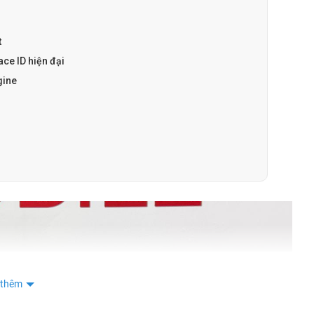
t
ce ID hiện đại
gine
 thêm