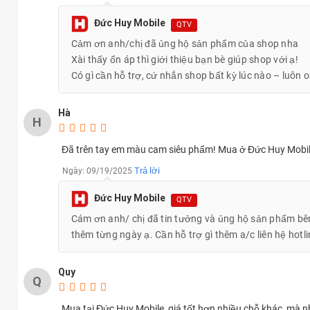
Dung lượ
Đức Huy Mobile
QTV
iPhone 17 Pro
Cảm ơn anh/chị đã ủng hộ sản phẩm của shop nha
iPhone 17 Pro 512GB chính hãng đều sẽ có bảo hành chính hãng 1
Xài thấy ổn áp thì giới thiệu bạn bè giúp shop với ạ!
chính là các chương trình ưu đãi giảm giá trực tiếp, trả góp lãi s
Có gì cần hỗ trợ, cứ nhắn shop bất kỳ lúc nào – luôn 
Hà
H
Đã trên tay em màu cam siêu phẩm! Mua ở Đức Huy Mobile
Trả lời
Ngày: 09/19/2025
Đức Huy Mobile
QTV
Cám ơn anh/ chị đã tin tưởng và ủng hộ sản phẩm bê
thêm từng ngày ạ. Cần hỗ trợ gì thêm a/c liên hệ hotl
Quy
Q
Mua tại Đức Huy Mobile, giá tốt hơn nhiều chỗ khác, mà nhâ