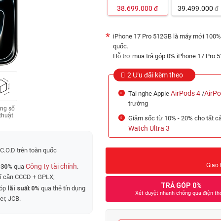
38.699.000
đ
39.499.000
đ
iPhone 17 Pro 512GB là máy mới 100% 
quốc.
Hỗ trợ mua trả góp 0% iPhone 17 Pro 5
2 Ưu đãi kèm theo
AirPods 4
AirP
Tai nghe Apple
/
trường
ng số
thuật
Giảm sốc từ 10% - 20% cho tất 
Watch Ultra 3
C.O.D trên toàn quốc
Giao 
Công ty tài chính
 30%
qua
.
hỉ cần CCCD + GPLX;
TRẢ GÓP 0%
góp
lãi suất 0%
qua thẻ tín dụng
Xét duyệt nhanh chóng qua điện th
er, JCB.