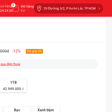
0
mua hàng
Giỏ hàng
29 Đường 3/2, P.Vườn Lài, TPHCM
29.29.29
0 đ
.000đ
-12%
Trả góp 0%
 qua điện thoại
1TB
42.999.000
đ
Bạc
Xanh Đậm