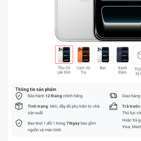
Thu Cũ
Cam Vũ
Bạc
Xanh
Thô
Lên Đời
Trụ
Đậm
kỹ 
Thông tin sản phẩm
Bảo hành
12 tháng
chính hãng.
Giao hàng 
Tình trạng:
Mới, đầy đủ phụ kiện từ nhà
Trả trước
sản xuất
Thủ tục c
Hoặc trả 
Bao test 1 đổi 1 trong
7 Ngày
bao gồm
Visa, Mast
nguồn và màn hình