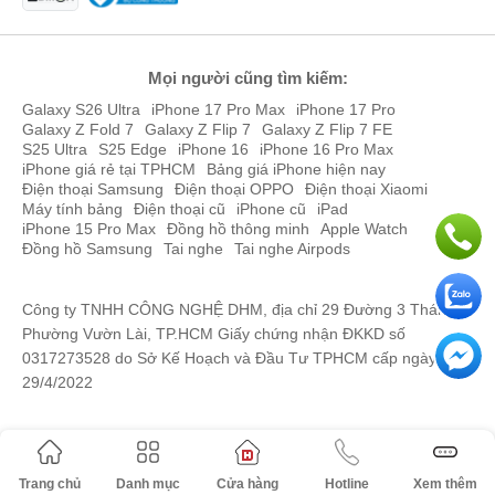
Mọi người cũng tìm kiếm:
Galaxy S26 Ultra
iPhone 17 Pro Max
iPhone 17 Pro
Galaxy Z Fold 7
Galaxy Z Flip 7
Galaxy Z Flip 7 FE
S25 Ultra
S25 Edge
iPhone 16
iPhone 16 Pro Max
iPhone giá rẻ tại TPHCM
Bảng giá iPhone hiện nay
Điện thoại Samsung
Điện thoại OPPO
Điện thoại Xiaomi
Máy tính bảng
Điện thoại cũ
iPhone cũ
iPad
Hiệu năng mạnh mẽ
iPhone 15 Pro Max
Đồng hồ thông minh
Apple Watch
Được trang bị chip xử lý tiên tiến, điện thoại Sony mang lại hiệu
Đồng hồ Samsung
Tai nghe
Tai nghe Airpods
năng mạnh mẽ, đáp ứng tốt các nhu cầu sử dụng hàng ngày.
Trong đó, dòng Xperia 10 V hay 1 V của Sony đã được trang bị
Công ty TNHH CÔNG NGHỆ DHM, địa chỉ 29 Đường 3 Tháng 2,
chip Snapdragon gen 2, không chỉ có hiệu năng vượt trội mà còn
Phường Vườn Lài, TP.HCM Giấy chứng nhận ĐKKD số
giảm thiểu mức năng lượng tiêu thụ của điện thoại. Do đó, điện
0317273528 do Sở Kế Hoạch và Đầu Tư TPHCM cấp ngày
thoại có thể xử lý đa nhiệm một cách mượt mà nhiều ứng dụng, là
29/4/2022
khi chơi game.
Khả năng nhiếp ảnh đỉnh cao
Điện thoại Sony còn nổi bật nhờ có hệ thống camera chất lượng
cao với nhiều công nghệ độc quyền như cảm biến Exmor R, giúp
Trang chủ
Danh mục
Cửa hàng
Hotline
Xem thêm
chụp ảnh đẹp ngay cả trong điều kiện thiếu sáng. Các mẫu Xperia