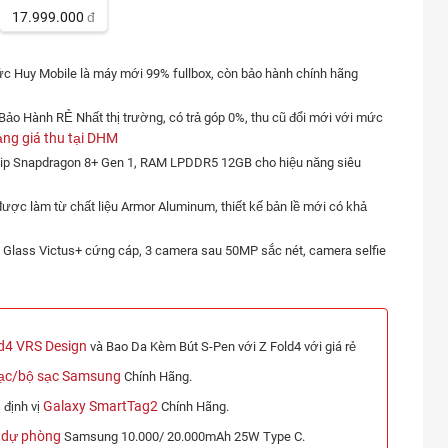
17.999.000
đ
ức Huy Mobile là máy mới 99% fullbox, còn bảo hành chính hãng
 Bảo Hành RẺ Nhất thị trường, có trả góp 0%, thu cũ đổi mới với mức
ảng giá thu tại DHM
chip Snapdragon 8+ Gen 1, RAM LPDDR5 12GB cho hiệu năng siêu
ợc làm từ chất liệu Armor Aluminum, thiết kế bản lề mới có khả
 Glass Victus+ cứng cáp, 3 camera sau 50MP sắc nét, camera selfie
d4 VRS Design
và Bao Da Kèm Bút S-Pen với Z Fold4 với giá rẻ
ạc/bộ sạc Samsung
Chính Hãng.
Galaxy SmartTag2
 định vị
Chính Hãng.
 dự phòng
Samsung 10.000/ 20.000mAh 25W Type C.