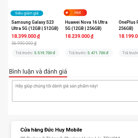
Hot
Siêu giảm giá
Samsung Galaxy S23 
Huawei Nova 16 Ultra 
OnePlus P
Ultra 5G (12GB | 512GB) 
5G (12GB | 256GB)
256GB)
Chính Hãng
18.399.000
đ
18.239.000
đ
18.199.
36.990.000
đ
Trả trước:
5.519.700 đ
Trả trước:
5.471.700 đ
Trả trướ
Bình luận và đánh giá
Cửa hàng Đức Huy Mobile