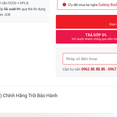
hỉ cần CCCD + GPLX;
Galaxy Bud
Ưu đãi mua tai nghe
góp
lãi suất 0%
qua thẻ tín dụng
er, JCB.
Giao 
TRẢ GÓP 0%
Xét duyệt nhanh chóng qua điện th
Cần tư vấn
0962.85.85.85
-
0967.
) Chính Hãng Trôi Bảo Hành