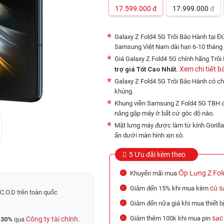
17.599.000
đ
17.999.000
đ
Galaxy Z Fold4 5G Trôi Bảo Hành tại Đ
Samsung Việt Nam dài hạn 6-10 tháng
Giá Galaxy Z Fold4 5G chính hãng Trôi
Xem chi tiết b
trợ giá Tốt Cao Nhất.
Galaxy Z Fold4 5G Trôi Bảo Hành có 
khủng.
Khung viền Samsung Z Fold4 5G TBH đư
năng gập máy ở bất cứ góc độ nào.
Mặt lưng máy được làm từ kính Gorilla
ẩn dưới màn hình xịn sò.
5 Ưu đãi kèm theo
Ốp Lưng Z Fol
Khuyến mãi mua
củ s
Giảm đến 15% khi mua kèm
C.O.D trên toàn quốc
Giảm đến nữa giá khi mua thiết bị
sạc
Giảm thêm 100k khi mua pin
Công ty tài chính
 30%
qua
.