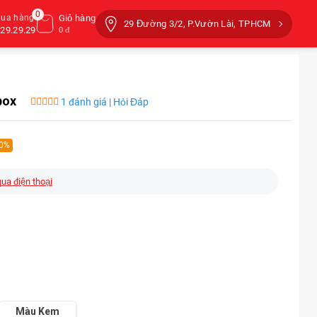
0
mua hàng
Giỏ hàng
29 Đường 3/2, P.Vườn Lài, TPHCM
29.29.29
0 đ
box
1 đánh giá | Hỏi Đáp
 0%
qua điện thoại
Màu Kem