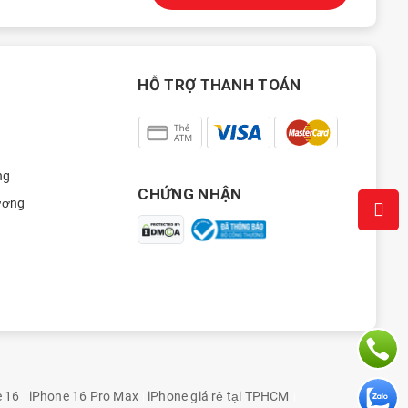
HỖ TRỢ THANH TOÁN
ng
CHỨNG NHẬN
ượng
e 16
iPhone 16 Pro Max
iPhone giá rẻ tại TPHCM