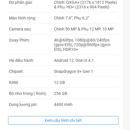
Độ phân giải:
Chính: QXGA+ (2176 x 1812 Pixels)
& Phụ: HD+ (2316 x 904 Pixels)
Màn hình rộng:
Chính 7.6", Phụ 6.2"
Camera sau:
Chính 50 MP & Phụ 12 MP, 10 MP
Quay Phim:
4K@60fps, 1080p@60/240fps
(gyro-EIS), 720p@960fps (gyro-
EIS), HDR10+
Hệ điều hành:
Android 12, One UI 4.1
Chipset:
Snapdragon 8+ Gen 1
RAM:
12 GB
Bộ nhớ trong ( Rom):
256 GB
Dung lượng pin:
4400 mAh
Xem cấu hình chi tiết