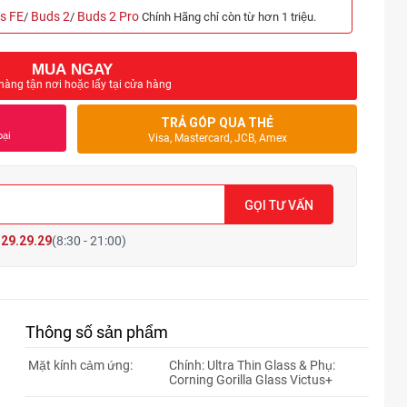
s FE
Buds 2
Buds 2 Pro
/
/
Chính Hãng chỉ còn từ hơn 1 triệu.
MUA NGAY
hàng tận nơi hoặc lấy tại cửa hàng
TRẢ GÓP QUA THẺ
oại
Visa, Mastercard, JCB, Amex
GỌI TƯ VẤN
29.29.29
(8:30 - 21:00)
Thông số sản phẩm
Mặt kính cảm ứng:
Chính: Ultra Thin Glass & Phụ:
Corning Gorilla Glass Victus+