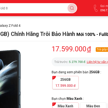
Gọi 
0967.
laxy Z Fold 4
6GB) Chính Hãng Trôi Bảo Hành
Mới 100% - Full
17.599.000
đ
Trả góp
Trả trước:
5.279.700 đ
.
Liên hệ tư vấn 
Bạn đang xem phiên bản
256GB
:
256GB
17.599.000
đ
Bạn chọn
Màu Xanh
:
Màu Xanh
Màu Đen