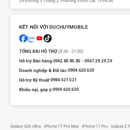
29 Đường 3 Tháng 2, Phường Vườn Lài, TP.HCM
KẾT NỐI VỚI DUCHUYMOBILE
TỔNG ĐÀI HỖ TRỢ
(8:30 - 21:00)
Hỗ trợ Bán hàng:
-
0962.85.85.85
0967.29.29.29
Doanh nghiệp & Đối tác:
0904.620.620
Hỗ trợ Kỹ thuật:
0984.521.521
Khiếu nại, góp ý:
0904.620.620
Galaxy S26 Ultra
iPhone 17 Pro Max
iPhone 17 Pro
Galaxy Z F