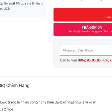
góp
lãi suất 0%
qua thẻ tín dụng
er, JCB.
Giao 
TRẢ GÓP 0%
Xét duyệt nhanh chóng qua điện th
Cần tư vấn
0962.85.85.85
-
0967.
GB) Chính Hãng
ợc trang bị nhiều công nghệ hiện đại bậc nhất như là vi xử lý
us 2 mới.