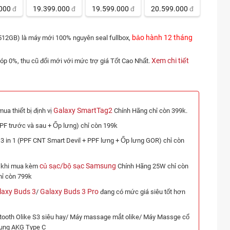
000
đ
19.399.000
đ
19.599.000
đ
20.599.000
đ
bảo hành 12 tháng
512GB) là máy mới 100% nguyên seal fullbox,
Xem chi tiết
óp 0%, thu cũ đổi mới với mức trợ giá Tốt Cao Nhất.
Galaxy SmartTag2
ua thiết bị định vị
Chính Hãng chỉ còn 399k.
PPF trước và sau + Ốp lưng) chỉ còn 199k
 3 in 1 (PPF CNT Smart Devil + PPF lưng + Ốp lưng GOR) chỉ còn
củ sạc/bộ sạc Samsung
t khi mua kèm
Chính Hãng 25W chỉ còn
hỉ còn 799k
laxy Buds 3
Galaxy Buds 3 Pro
/
đang có mức giá siêu tốt hơn
tooth Olike S3 siêu hay/ Máy massage mắt olike/ Máy Massge cổ
sung AKG Type C