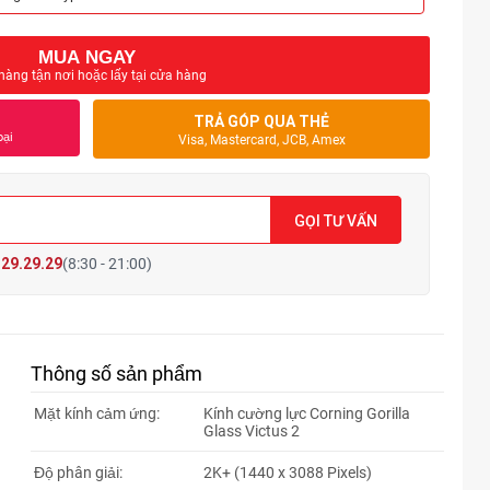
MUA NGAY
hàng tận nơi hoặc lấy tại cửa hàng
TRẢ GÓP QUA THẺ
oại
Visa, Mastercard, JCB, Amex
GỌI TƯ VẤN
29.29.29
(8:30 - 21:00)
Thông số sản phẩm
Mặt kính cảm ứng:
Kính cường lực Corning Gorilla
Glass Victus 2
Độ phân giải:
2K+ (1440 x 3088 Pixels)