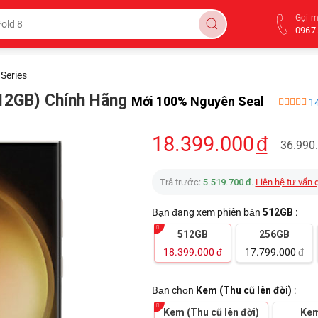
Gọi 
0967.
Series
512GB) Chính Hãng
Mới 100% Nguyên Seal
14
18.399.000
đ
36.990
Trả trước:
5.519.700 đ
.
Liên hệ tư vấn 
Bạn đang xem phiên bản
512GB
:
512GB
256GB
18.399.000
đ
17.799.000
đ
Bạn chọn
Kem (Thu cũ lên đời)
:
Kem (Thu cũ lên đời)
Ke