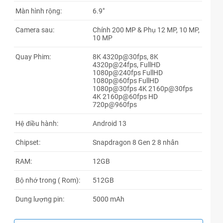
Màn hình rộng:
6.9"
Camera sau:
Chính 200 MP & Phụ 12 MP, 10 MP,
10 MP
Quay Phim:
8K 4320p@30fps, 8K
4320p@24fps, FullHD
1080p@240fps FullHD
1080p@60fps FullHD
1080p@30fps 4K 2160p@30fps
4K 2160p@60fps HD
720p@960fps
Hệ điều hành:
Android 13
Chipset:
Snapdragon 8 Gen 2 8 nhân
RAM:
12GB
Bộ nhớ trong ( Rom):
512GB
Dung lượng pin:
5000 mAh