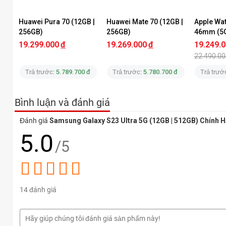
Samsung Galaxy S23 Ultra 5G 
Huawei Pura 70 (12GB | 
Huawei Mate 70 (12GB | 
Apple Wat
256GB)
256GB)
46mm (5G)
Dây Cao S
19.299.000
đ
19.269.000
đ
19.249.
Chính Hã
22.490.00
Trả trước:
5.789.700 đ
Trả trước:
5.780.700 đ
Trả trướ
Bình luận và đánh giá
Đánh giá
Samsung Galaxy S23 Ultra 5G (12GB | 512GB) Chính 
5.0
/5
14 đánh giá