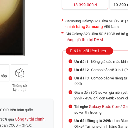
18.399.000
đ
19.399.
Samsung Galaxy S23 Ultra 5G (12GB | 
chính hãng Samsung
Việt Nam.
Giá Galaxy S23 Ultra 5G 512GB có trả g
bảng giá thu tại DHM
6 Ưu đãi kèm theo
Ưu đãi 1
: Đồng giá các màu khi m
Ưu đãi 2
: Combo bảo vệ 3 in 1 (
Ưu đãi 3
: Combo bảo vệ riêng tư
299k
Thông số
kỹ thuật
Giảm đến 30% so với giá niên yế
299k - 45W chỉ còn 649k - 65W c
Galaxy Buds Core
Ga
Tai nghe
/
C.O.D trên toàn quốc
so với thị trường
Công ty tài chính
 30%
qua
.
Ưu đãi đồng giá 249k :
Loa Blue
hỉ cần CCCD + GPLX;
Olike/ Tai nghe chính hãng Sam