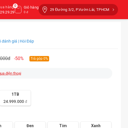
0
mua hàng
Giỏ hàng
29 Đường 3/2, P.Vườn Lài, TPHCM
29.29.29
0 đ
 đánh giá | Hỏi Đáp
.000đ
-50%
Trả góp 0%
qua điện thoại
1TB
24.999.000
đ
m
Đen
Tím
Xanh