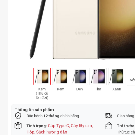
Kem
Kem
Đen
Tím
Xanh
(Thu cũ
lên đời)
Thông tin sản phẩm
Bảo hành
12 tháng
chính hãng.
Giao hàng 
Cáp Type C, Cây lấy sim,
Tình trạng:
Trả trước
Hộp, Sách hướng dẫn
Thủ tục c