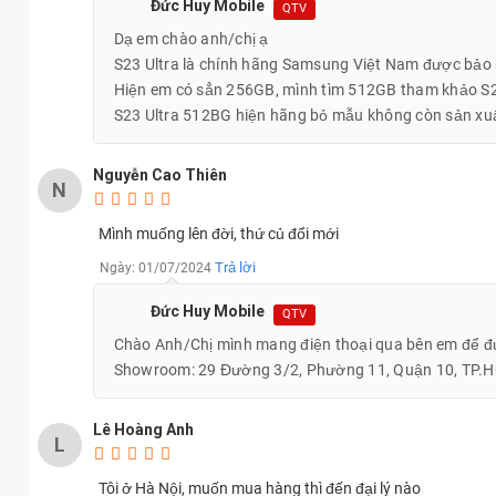
Đức Huy Mobile
QTV
Dạ em chào anh/chị ạ
S23 Ultra là chính hãng Samsung Việt Nam được bảo
Hiện em có sẳn 256GB, mình tìm 512GB tham khảo S2
S23 Ultra 512BG hiện hãng bỏ mẫu không còn sản xuất
Nguyễn Cao Thiên
N
Mình muống lên đời, thứ củ đổi mới
Trả lời
Ngày: 01/07/2024
Đức Huy Mobile
QTV
Chào Anh/Chị mình mang điện thoại qua bên em để đượ
Showroom: 29 Đường 3/2, Phường 11, Quận 10, TP.
Samsung Galaxy S23 Ultra 5G 5
Lê Hoàng Anh
L
Đặc biệt là cảm biến camera chính nâng lên độ phân giải 200MP
Tôi ở Hà Nội, muốn mua hàng thì đến đại lý nào