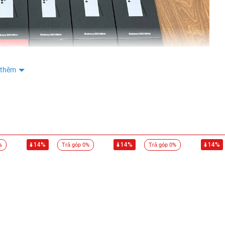
 thêm
14%
14%
14%
%
Trả góp 0%
Trả góp 0%