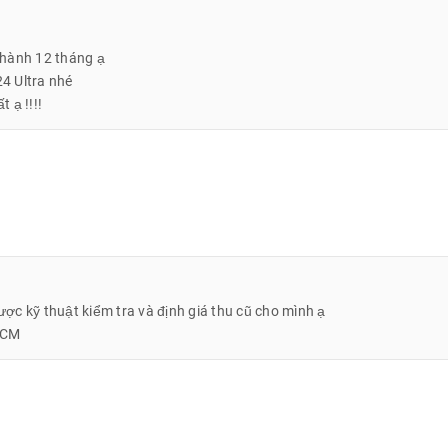
 hành 12 tháng ạ
4 Ultra nhé
 ạ !!!!
c kỹ thuật kiểm tra và định giá thu cũ cho mình ạ
HCM
12GB đủ màu đễ quý khách lựa chọn.
 cho Galaxy S23 Ultra 5G 512GB chính hãng chụp ảnh sắc nét.