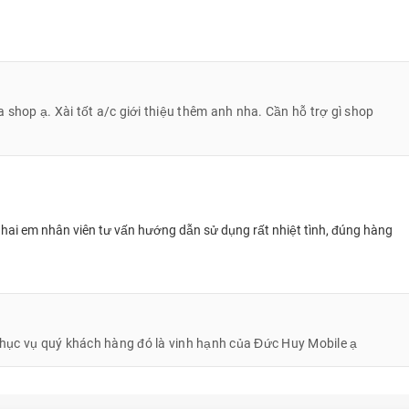
Hoàng Lê Gia Bảo
0337
Đào Minh Tuấn
0908
Dương Tấn Phong
0703
Dương Tấn Phong
0703
shop ạ. Xài tốt a/c giới thiệu thêm anh nha. Cần hỗ trợ gì shop
Quân
0397
Chinh Pham
0915
Chinh Pham
0915
o của Samsung Galaxy SmartTag2
hai em nhân viên tư vấn hướng dẫn sử dụng rất nhiệt tình, đúng hàng
Chinh Pham
0915
Phạm Chính
0915
Nguyễn Linh
0902
 Phục vụ quý khách hàng đó là vinh hạnh của Đức Huy Mobile ạ
Nguyễn Linh
0902
Kiến trúc sư Phạm Thanh
0966
Truyền