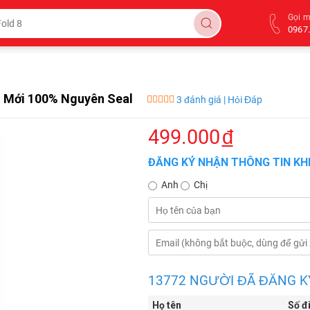
Gọi 
0967.
g
Mới 100% Nguyên Seal
3 đánh giá | Hỏi Đáp
499.000
đ
ĐĂNG KÝ NHẬN THÔNG TIN KHI
Anh
Chị
13772 NGƯỜI ĐÃ ĐĂNG K
Họ tên
Số đ