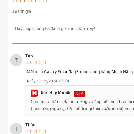
3 đánh giá
Samsung Galaxy SmartTag2 có thiết kế nhỏ gọn và sang trọng với
được chèn thêm kim loại để tăng độ bền cho Galaxy SmartTag2 
Táo
T
Mới mua Galaxy SmartTag2 xong, đúng hàng Chính Hãng M
Trả lời
Ngày: 03/19/2024
Đức Huy Mobile
QTV
Cám ơn anh/ chị đã tin tưởng và ủng hộ sản phẩm bê
thêm từng ngày ạ. Cần hỗ trợ gì thêm a/c liên hệ hotl
Thảo
T