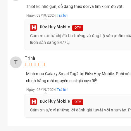
Thiết kế nhỏ gọn, dễ dàng theo dõi và tìm kiếm đồ vật
Trả lời
Ngày: 03/19/2024
Đức Huy Mobile
QTV
Cám ơn anh/ chị đã tin tưởng và ủng hộ sản phẩm của 
luôn sẵn sàng 24/7 ạ
Trinh
T
Toàn bộ phụ kiện kèm the
Mình mua Galaxy SmartTag2 tại Đức Huy Mobile. Phải nói 
chính hãng mới nguyên seal giá cực RẺ
Trả lời
Ngày: 03/19/2024
Đức Huy Mobile
QTV
Cám ơn a/c vì những lời đánh giá tuyệt vời như vậy.