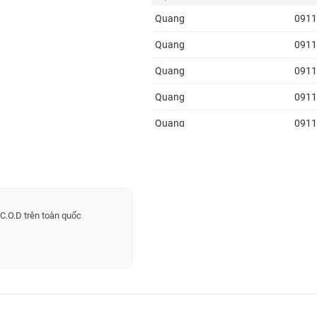
Quang
0911
Quang
0911
Quang
0911
Quang
0911
Quang
0911
Quang
0911
Đăng
0937
Tạ minh Hồng
0903
C.O.D trên toàn quốc
Tạ minh Hồng
0903
Tạ minh Hồng
0903
huy ban
0963
Ma Văn Chính
0364