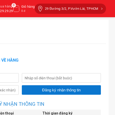
0
mua hàng
Giỏ hàng
29 Đường 3/2, P.Vườn Lài, TPHCM
29.29.29
0 đ
 VỀ HÀNG
Ý NHẬN THÔNG TIN
iện thoại
Thời gian đăng ký