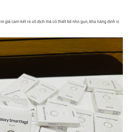
Ma Văn Chính
0364
Minh triết
0987
i giá cam kết rẻ vô địch mà có thiết kế nhỏ gọn, khả năng định vị
Anh Huy
0339
tân
0372
danh tân
0372
Đức Anh
0962
Nguyễn thị kim tuyến
0933
Ngọc Tuyền
0392
Ngọc Tuyền
0392
Ngọc Tuyền
0392
Ngọc Tuyền
0392
Huệ Hoàng Thị
0938