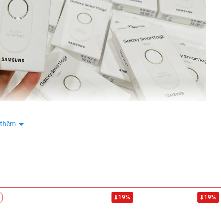
KHOA DANG
0877
KHOA DANG
0877
KHOA DANG
0877
KHOA DANG
0877
KHOA DANG
0877
tân
0336
tân
0336
 thêm
tân
0336
rtTag2 sẵn hàng
Nguyễn Văn Tiến
0961
Nguyễn Văn Tiến
0961
Phan Thị Anh Thư
0528
19%
19%
Phan Thị Anh Thư
0528