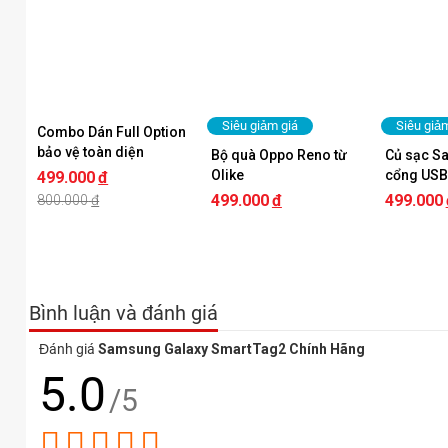
Siêu giảm giá
Siêu giả
Combo Dán Full Option 
bảo vệ toàn diện 
Bộ quà Oppo Reno từ 
Củ sạc S
iPhone 12,13 | 12,13 
Olike
cổng USB
499.000
đ
Pro | 12,13 ProMax
Chính Hã
499.000
đ
499.000
800.000
đ
Bình luận và đánh giá
Đánh giá
Samsung Galaxy SmartTag2 Chính Hãng
5.0
/5