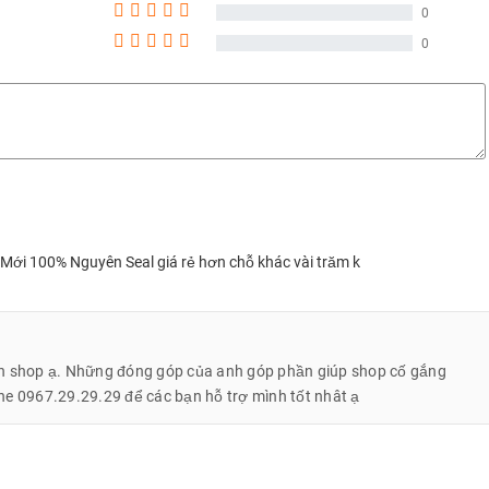
Tu Luong
0903
0
0
Nguyễn Thịnh Đạt
0387
 kiểu dáng thon dài và có một lỗ khoá ở trên. Ở giữa lỗ khoá còn
Trương Hiếu Sang
0369
chính hãng.
Trương Hiếu Sang
0369
Sang
0369
Sang
0369
Sang
0369
ới 100% Nguyên Seal giá rẻ hơn chỗ khác vài trăm k
Minh Han
0908
Minh Han
0908
n shop ạ. Những đóng góp của anh góp phần giúp shop cố gắng
Nguyễn Thị Hồng Liên
0868
ine 0967.29.29.29 để các bạn hỗ trợ mình tốt nhât ạ
Nguyễn Thị Hồng Liên
0868
Nguyễn Thị Hồng Liên
0868