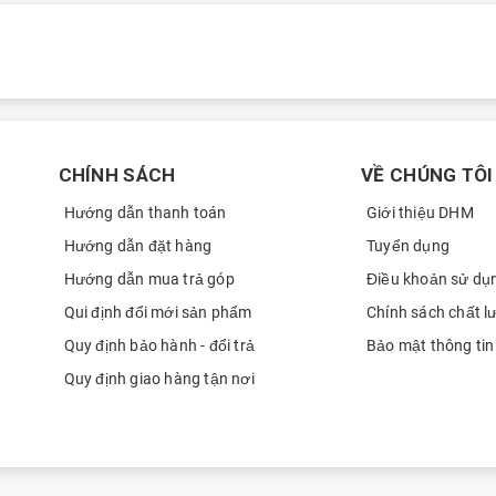
Trần việt thắng
0795
Võ Minh Phú
0949
Võ Minh Phú
0949
LÊ NGỌC KIM NGÂN
0978
CHÍNH SÁCH
VỀ CHÚNG TÔI
LÊ NGỌC KIM NGÂN
0978
Hướng dẫn thanh toán
Giới thiệu DHM
Nguyễn Thái Thịnh
0369
Hướng dẫn đặt hàng
Tuyển dụng
Nguyễn Thái Thịnh
0369
Hướng dẫn mua trả góp
Điều khoản sử dụ
Quân Nguyễn Minh
0902
Qui định đổi mới sản phẩm
Chính sách chất l
Quy định bảo hành - đổi trả
Bảo mật thông tin
Quân Nguyễn Minh
0902
Quy định giao hàng tận nơi
Quân Nguyễn Minh
0902
Quân Nguyễn Minh
0902
ó khả năng kết nối nhanh chóng.
Nguyễn Đức Anh
0962