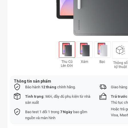
Thu Cũ
Xám
Bạc
Thông số
Lên Đời
kỹ thuật
Thông tin sản phẩm
Bảo hành
12 tháng
chính hãng.
Giao hàng 
Tình trạng:
Mới, đầy đủ phụ kiện từ nhà
Trả trước
sản xuất
Thủ tục c
Hoặc trả 
Bao test 1 đổi 1 trong
7 Ngày
bao gồm
Visa, Mast
nguồn và màn hình