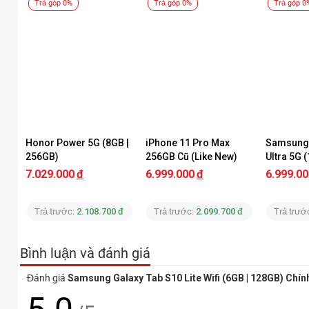
Trả góp 0%
Trả góp 0%
Trả góp 0
Honor Power 5G (8GB | 
iPhone 11 Pro Max 
Samsung 
256GB)
256GB Cũ (Like New)
Ultra 5G 
(Like New
7.029.000
đ
6.999.000
đ
6.999.00
Galaxy Tab S1
Trả trước:
2.108.700 đ
Trả trước:
2.099.700 đ
Trả trướ
Đặc điểm nổi bật của Samsung Galaxy Tab S10 Lite
Thiết kế hiện đại, hợp thời trang, hỗ trợ bút S Pen
Bình luận và đánh giá
Màn hình IPS LCD 10.9 inch, tần số quét 90 Hz
Đánh giá
Samsung Galaxy Tab S10 Lite Wifi (6GB | 128GB) Chí
Sử dụng con chip Exynos 1380 (5 nm), hiệu năng ổn định