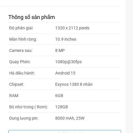
Thông số sản phẩm
Độ phân giải:
1320 x 2112 pixels
Màn hình rộng:
10.9 inches
Camera sau:
8 MP
Quay Phim:
1080p@30fps
Hệ điều hành:
Android 15
Chipset:
Exynos 1380 8 nhân
RAM:
6GB
Bộ nhớ trong ( Rom):
128GB
Dung lượng pin:
8000 mAh, 25W