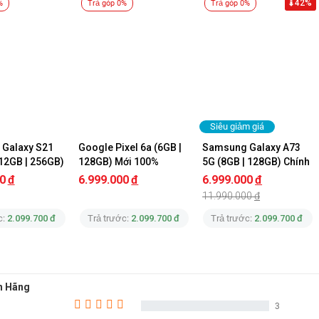
42%
%
Trả góp 0%
Trả góp 0%
Siêu giảm giá
Galaxy S21 
Google Pixel 6a (6GB | 
Samsung Galaxy A73 
(12GB | 256GB) 
128GB) Mới 100%
5G (8GB | 128GB) Chính 
)
Hãng
0
đ
6.999.000
đ
6.999.000
đ
11.990.000
đ
0 Lite Wifi sẵn hàng
c:
2.099.700 đ
Trả trước:
2.099.700 đ
Trả trước:
2.099.700 đ
nh Hãng
3