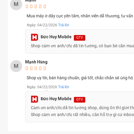
Mạnh
M
Mua máy ở đây cực yên tâm, nhân viên dễ thương, tư vấn
Trả lời
Ngày: 04/22/2026
Đức Huy Mobile
QTV
Shop cảm ơn anh/chị đã tin tưởng, có bạn bè cần mua
Mạnh Hùng
M
Shop uy tín, bán hàng chuẩn, giá tốt, chắc chắn sẽ ủng hộ 
Trả lời
Ngày: 04/22/2026
Samsung Galaxy Tab S10 Lite giá bao nhiêu?
Đức Huy Mobile
QTV
Samsung Galaxy Tab S10 Lite có giá là
6.699.000 ₫
cho phiên bả
Cảm ơn anh/chị đã tin tưởng shop, dùng ổn thì giới t
Đức Huy Mobile.
Shop cảm ơn anh/chị rất nhiều, cần hỗ trợ gì cứ inbox l
Bảng giá Samsung Galax