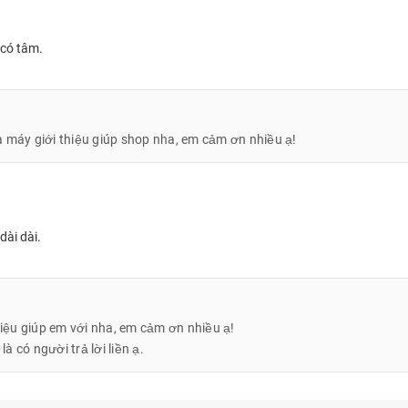
 có tâm.
 máy giới thiệu giúp shop nha, em cảm ơn nhiều ạ!
dài dài.
n Wifi RAM 6GB cùng ROM 128GB và các tùy chọn màu Xám, Bạc tại
hiệu giúp em với nha, em cảm ơn nhiều ạ!
à có người trả lời liền ạ.
y Tab S10 Lite
mới nhất 2026