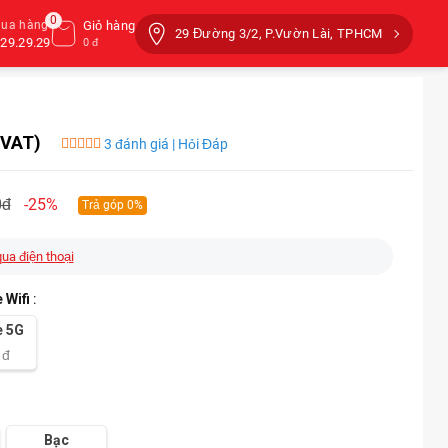
0
mua hàng
Giỏ hàng
29 Đường 3/2, P.Vườn Lài, TPHCM
29.29.29
0 đ
 VAT)
3 đánh giá | Hỏi Đáp
0đ
-25%
Trả góp 0%
qua điện thoại
 Wifi
:
e 5G
đ
Bạc