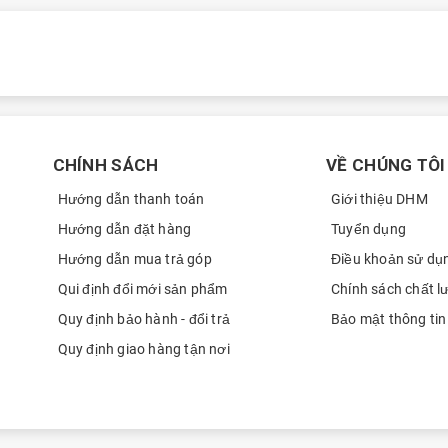
ng
Giá bán
S10 Lite Wifi
6.699.000 ₫
S10 Lite 5G
7.699.000 ₫
CHÍNH SÁCH
VỀ CHÚNG TÔI
Hướng dẫn thanh toán
Giới thiệu DHM
Hướng dẫn đặt hàng
Tuyển dụng
Hướng dẫn mua trả góp
Điều khoản sử dụ
Qui định đổi mới sản phẩm
Chính sách chất l
Quy định bảo hành - đổi trả
Bảo mật thông tin
Quy định giao hàng tận nơi