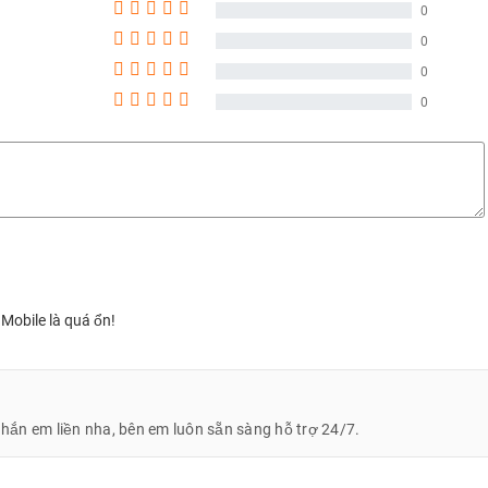
 video 1080p@30fps
0
0
0
0
vào ngày 25/08/2025 trong một sự kiện diễn ra tại quê nhà Hàn Quốc.
 Mobile là quá ổn!
nhắn em liền nha, bên em luôn sẵn sàng hỗ trợ 24/7.