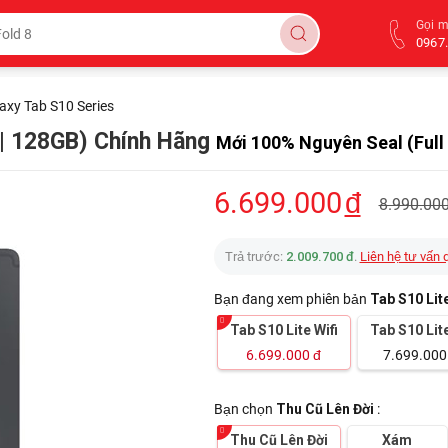
Gọi 
0967.
axy Tab S10 Series
 | 128GB) Chính Hãng
Mới 100% Nguyên Seal (Full
6.699.000
đ
8.990.00
Trả trước:
2.009.700 đ
.
Liên hệ tư vấn 
Bạn đang xem phiên bản
Tab S10 Lite
Tab S10 Lite Wifi
Tab S10 Lit
6.699.000
đ
7.699.000
Bạn chọn
Thu Cũ Lên Đời
:
Thu Cũ Lên Đời
Xám