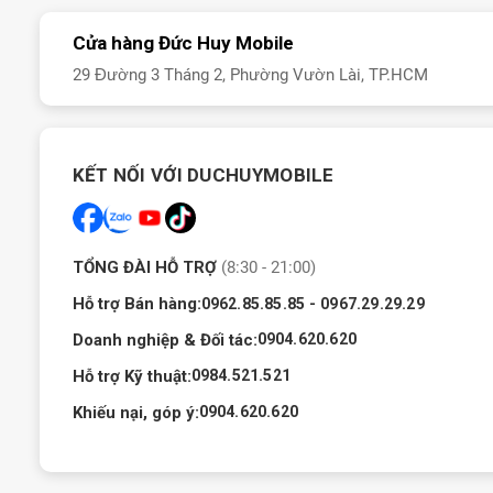
Dung lượ
Cửa hàng Đức Huy Mobile
Samsung Galaxy Tab 
29 Đường 3 Tháng 2, Phường Vườn Lài, TP.HCM
Samsung Galaxy Tab 
KẾT NỐI VỚI DUCHUYMOBILE
TỔNG ĐÀI HỖ TRỢ
(8:30 - 21:00)
Hỗ trợ Bán hàng:
-
0962.85.85.85
0967.29.29.29
Doanh nghiệp & Đối tác:
0904.620.620
Hỗ trợ Kỹ thuật:
0984.521.521
Khiếu nại, góp ý:
0904.620.620