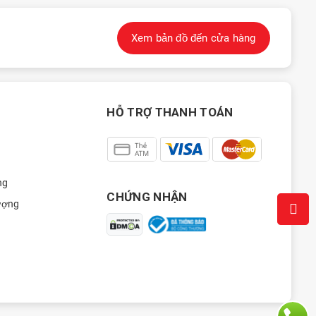
Xem bản đồ đến cửa hàng
HỖ TRỢ THANH TOÁN
ng
CHỨNG NHẬN
ượng