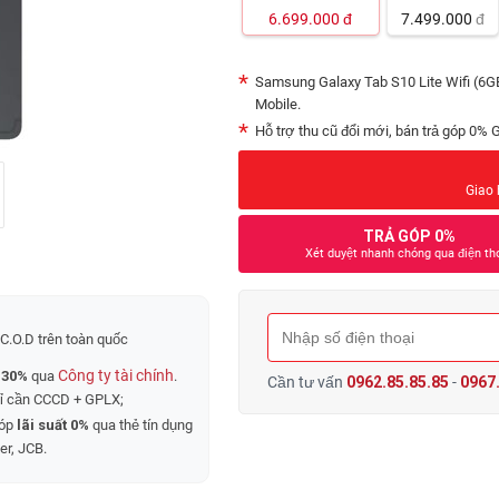
6.699.000
đ
7.499.000
đ
Samsung Galaxy Tab S10 Lite Wifi (6G
Mobile.
Hỗ trợ thu cũ đổi mới, bán trả góp 0% 
Giao 
TRẢ GÓP 0%
Xét duyệt nhanh chóng qua điện th
C.O.D trên toàn quốc
Công ty tài chính
 30%
qua
.
Cần tư vấn
0962.85.85.85
-
0967.
hỉ cần CCCD + GPLX;
góp
lãi suất 0%
qua thẻ tín dụng
er, JCB.