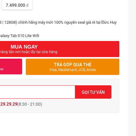
7.499.000
đ
B | 128GB) chính hãng máy mới 100% nguyên seal giá rẻ tại Đức Huy
Galaxy Tab S10 Lite Wifi
MUA NGAY
hàng tận nơi hoặc lấy tại cửa hàng
TRẢ GÓP QUA THẺ
oại
Visa, Mastercard, JCB, Amex
GỌI TƯ VẤN
29.29.29
(8:30 - 21:00)