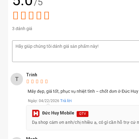
5.0
/5
Camera sau 8MP, trước 5MP cơ bản, dễ dùng, hỗ trợ quay
Cài sẵn Android 15 với giao diện One UI 7 của Samsung
Dung lượng pin 8.000 mAh, sạc nhanh 25 W
3 đánh giá
Samsung Galaxy Tab S10 Lite khi nào ra mắt?
Máy tính bảng tầm trung
Galaxy Tab S10 Lite
chính thức ra mắt 
Trinh
T
Máy đẹp, giá tốt, phục vụ nhiệt tình – chốt đơn ở Đức Huy
Trả lời
Ngày: 04/22/2026
Đức Huy Mobile
QTV
Dạ shop cảm ơn anh/chị nhiều ạ, có gì cần hỗ trợ cứ 