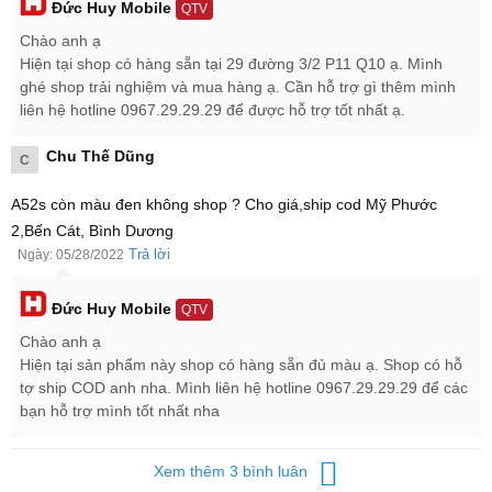
Đức Huy Mobile
QTV
Chào anh ạ
Hiện tại shop có hàng sẵn tại 29 đường 3/2 P11 Q10 ạ. Mình
ghé shop trải nghiệm và mua hàng ạ. Cần hỗ trợ gì thêm mình
liên hệ hotline 0967.29.29.29 để được hỗ trợ tốt nhất ạ.
Chu Thế Dũng
C
A52s còn màu đen không shop ? Cho giá,ship cod Mỹ Phước
2,Bến Cát, Bình Dương
Trả lời
Ngày: 05/28/2022
Đức Huy Mobile
QTV
Chào anh ạ
Hiện tại sản phẩm này shop có hàng sẵn đủ màu ạ. Shop có hỗ
Camera Samsung Galaxy A52s 5G chất lượng
tợ ship COD anh nha. Mình liên hệ hotline 0967.29.29.29 để các
Về khả năng chụp ảnh,
Samsung Galaxy A52s 5G
được trang bị
bạn hỗ trợ mình tốt nhất nha
cụm camera cực chất với độ phân giải lần lượt: 64 MP, 12 MP, 5
MP và 5 MP. Camera của Samsung Galaxy A52s 5G cũng hỗ trợ
Xem thêm 3 bình luân
các tính năng chụp ảnh như: ỗ trợ chống rung quang học OIS cao