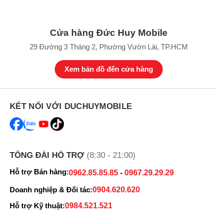
cấp giúp hình ảnh luôn đảm bảo chất lượng, khả năng lấy nét
chính xác ngay cả khi bạn chụp trong điều kiện thiếu sáng.
Cửa hàng Đức Huy Mobile
29 Đường 3 Tháng 2, Phường Vườn Lài, TP.HCM
Xem bản đồ đến cửa hàng
KẾT NỐI VỚI DUCHUYMOBILE
TỔNG ĐÀI HỖ TRỢ
(8:30 - 21:00)
Hỗ trợ Bán hàng:
0962.85.85.85
-
0967.29.29.29
Doanh nghiệp & Đối tác:
0904.620.620
Đặc biệt,
Samsung Galaxy A52s 5G
còn sở hữu camera selfie độ
Hỗ trợ Kỹ thuật:
0984.521.521
phân giải 32MP với khả năng động lấy nét, chế độ HDR, khả năng