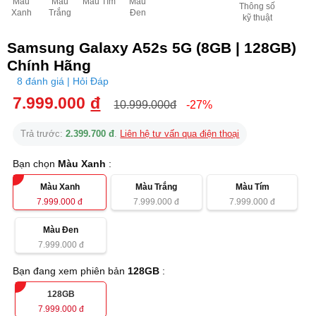
Màu
Màu
Màu Tím
Màu
Thông số
Xanh
Trắng
Đen
kỹ thuật
Samsung Galaxy A52s 5G (8GB | 128GB)
Chính Hãng
8 đánh giá | Hỏi Đáp
7.999.000
đ
10.999.000đ
-27%
Trả trước:
2.399.700 đ
.
Liên hệ tư vấn qua điện thoại
Bạn chọn
Màu Xanh
:
Màu Xanh
Màu Trắng
Màu Tím
7.999.000
đ
7.999.000
đ
7.999.000
đ
Màu Đen
7.999.000
đ
Bạn đang xem phiên bản
128GB
:
128GB
7.999.000
đ