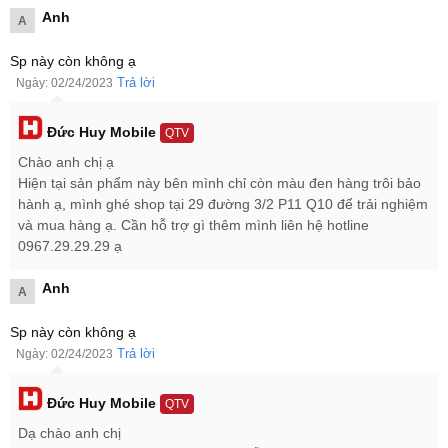
Anh
A
Sp này còn không ạ
Trả lời
Ngày: 02/24/2023
Đức Huy Mobile
QTV
Chưa dừng lại ở đó, hãng
điện thoại Samsung
đã trang bị cho
Chào anh chị ạ
Samsung Galaxy A52s 5G công nghệ chống nước và bụi bẩn độc
Hiện tại sản phẩm này bên mình chỉ còn màu đen hàng trôi bảo
đáo chuẩn IP67 để có thể chống nước ở độ sâu 1 mét tối đa trong
hành ạ, mình ghé shop tại 29 đường 3/2 P11 Q10 để trải nghiệm
vòng 30 phút.
và mua hàng ạ. Cần hỗ trợ gì thêm mình liên hệ hotline
Màn hình Samsung Galaxy A52s 5G rực rỡ
0967.29.29.29 ạ
Về khả năng hiển thị,
Samsung Galaxy A52s 5G
được trang bị
Anh
A
màn hình nốt ruồi hiện đại, tối đa không gian hiển thị. Galaxy A52s
5G sử dụng tấm nền Super AMOLED vô cùng chất lượng, kích
Sp này còn không ạ
thước 6.5 inch hỗ trợ độ phân giải Full HD+ và tần số quét 120Hz.
Trả lời
Ngày: 02/24/2023
Màn hình này cho người dùng trải nghiệm hình ảnh cực kỳ hiện
đại, sắc nét. Bên cạnh đó, màn hình Galaxy A52s 5G còn tích hợp
Đức Huy Mobile
QTV
cảm biến vân tay dưới màn hình giúp máy có tính bảo mật tốt hơn.
Dạ chào anh chị