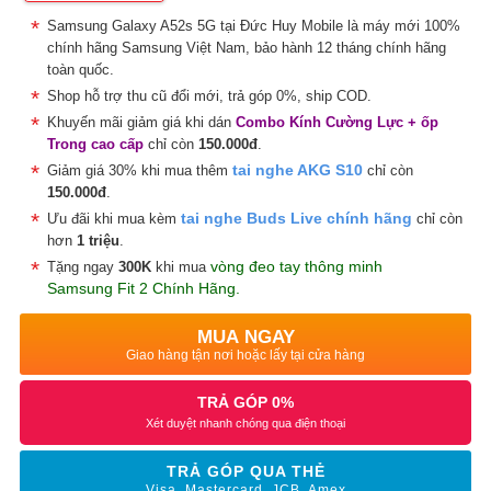
Samsung Galaxy A52s 5G tại Đức Huy Mobile là máy mới 100%
chính hãng Samsung Việt Nam, bảo hành 12 tháng chính hãng
toàn quốc.
Shop hỗ trợ thu cũ đổi mới, trả góp 0%, ship COD.
Khuyến mãi giảm giá khi dán
Combo Kính Cường Lực + ốp
Trong cao cấp
chỉ còn
150.000đ
.
tai nghe AKG S10
Giảm giá 30% khi mua thêm
chỉ còn
150.000đ
.
tai nghe Buds Live chính hãng
Ưu đãi khi mua kèm
chỉ còn
hơn
1 triệu
.
vòng đeo tay thông minh
Tặng ngay
300K
khi mua
Samsung Fit 2 Chính Hãng.
MUA NGAY
Giao hàng tận nơi hoặc lấy tại cửa hàng
TRẢ GÓP 0%
Xét duyệt nhanh chóng qua điện thoại
TRẢ GÓP QUA THẺ
Visa, Mastercard, JCB, Amex