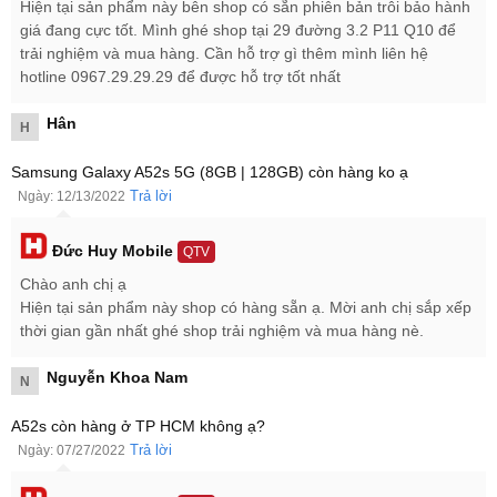
Hiện tại sản phẩm này bên shop có sẵn phiên bản trôi bảo hành
giá đang cực tốt. Mình ghé shop tại 29 đường 3.2 P11 Q10 để
trải nghiệm và mua hàng. Cần hỗ trợ gì thêm mình liên hệ
hotline 0967.29.29.29 để được hỗ trợ tốt nhất
Hân
H
Samsung Galaxy A52s 5G (8GB | 128GB) còn hàng ko ạ
Trả lời
Ngày: 12/13/2022
Đức Huy Mobile
QTV
Cấu hình Samsung Galaxy A52s 5G bức phá
Chào anh chị ạ
Hiện tại sản phẩm này shop có hàng sẵn ạ. Mời anh chị sắp xếp
Smartphone
Samsung Galaxy A52s 5G
được trang bị
thời gian gần nhất ghé shop trải nghiệm và mua hàng nè.
chip Snapdragon 778G, xây dựng trên tiến trình 6nm. Kết hợp cùng
RAM 8GB và bộ nhớ lưu trữ 128GB giúp bạn thực hiện tác vụ đa
Nguyễn Khoa Nam
N
nhiệm mượt mà hơn và có thẻ nhớ MicroSD hỗ trợ tối đa 1 TB
cung cấp cho người dùng không gian lưu trữ rộng rãi. Ngoài ta
A52s còn hàng ở TP HCM không ạ?
Samsung Galaxy A52s 5G còn hỗ trợ kết nối 5G giúp người dùng
Trả lời
Ngày: 07/27/2022
có thể truy cập internet với tốc độ vượt trội.