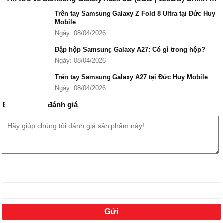
Trên tay Samsung Galaxy Z Fold 8 Ultra tại Đức Huy
Mobile
Ngày: 08/04/2026
Đập hộp Samsung Galaxy A27: Có gì trong hộp?
Thiết kế Samsung Galaxy A52s 5G đơn giản, bắt mắt
Ngày: 08/04/2026
Ngoại hình
Samsung Galaxy A52s 5G
tương tự như phiên bản
Trên tay Samsung Galaxy A27 tại Đức Huy Mobile
Galaxy A52
tiêu chuẩn, với thiết kế nguyên khối và mặt lưng nhựa
Ngày: 08/04/2026
nhám tạo nên tổng thể đơn giản nhưng không kém phần hiện đại,
thời trang.
Bình luận và đánh giá