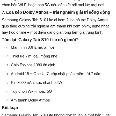
chọn bản Wi-Fi hoặc bản 5G nếu cần kết nối mọi lúc mọi nơi.
7. Loa kép Dolby Atmos – trải nghiệm giải trí sống động
Samsung Galaxy Tab S10 Lite đi kèm 2 loa hỗ trợ Dolby Atmos,
giúp tăng cường trải nghiệm âm thanh khi xem phim, nghe nhạc
hay học online – một điểm đáng giá trong tầm giá trung bình.
Tóm lại: Galaxy Tab S10 Lite có gì mới?
Màn hình 90Hz mượt hơn
Thiết kế kim loại, mỏng nhẹ
Chip Exynos 1380 ổn định
Android 15 + One UI 7, cập nhật phần mềm tới 7 năm
Pin 8000mAh, sạc nhanh 25W
Tùy chọn Wi-Fi hoặc 5G
Âm thanh Dolby Atmos
Kết luận
Samsung Galaxy Tab S10 Lite không đơn thuần là một bản "Lite"