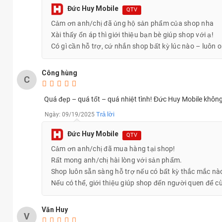
Đức Huy Mobile
QTV
Cảm ơn anh/chị đã ủng hộ sản phẩm của shop nha
Xài thấy ổn áp thì giới thiệu bạn bè giúp shop với ạ!
Có gì cần hỗ trợ, cứ nhắn shop bất kỳ lúc nào – luôn 
Công hùng
C
Quá đẹp – quá tốt – quá nhiệt tình! Đức Huy Mobile khôn
Trả lời
Ngày: 09/19/2025
Đức Huy Mobile
QTV
Cảm ơn anh/chị đã mua hàng tại shop!
Rất mong anh/chị hài lòng với sản phẩm.
Shop luôn sẵn sàng hỗ trợ nếu có bất kỳ thắc mắc nà
Nếu có thể, giới thiệu giúp shop đến người quen để c
Văn Huy
V