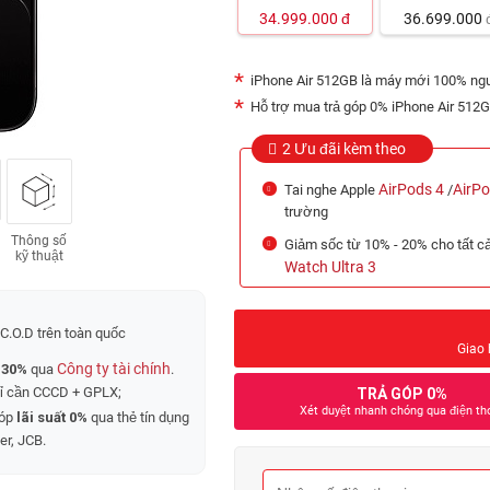
34.999.000
đ
36.699.000
iPhone Air 512GB là máy mới 100% ngu
Hỗ trợ mua trả góp 0% iPhone Air 512GB
2 Ưu đãi kèm theo
AirPods 4
AirP
Tai nghe Apple
/
trường
Thông số
Giảm sốc từ 10% - 20% cho tất 
kỹ thuật
Watch Ultra 3
C.O.D trên toàn quốc
Giao 
Công ty tài chính
 30%
qua
.
hỉ cần CCCD + GPLX;
TRẢ GÓP 0%
Xét duyệt nhanh chóng qua điện th
góp
lãi suất 0%
qua thẻ tín dụng
er, JCB.