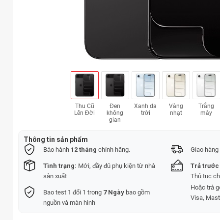
Thu Cũ
Đen
Xanh da
Vàng
Trắng
Lên Đời
không
trời
nhạt
mây
gian
Thông tin sản phẩm
Bảo hành
12 tháng
chính hãng.
Giao hàng 
Tình trạng:
Mới, đầy đủ phụ kiện từ nhà
Trả trước
sản xuất
Thủ tục c
Hoặc trả 
Bao test 1 đổi 1 trong
7 Ngày
bao gồm
Visa, Mast
nguồn và màn hình