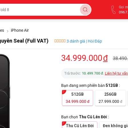
Gọi 
0967.
ies
iPhone Air
uyên Seal (Full VAT)
3 đánh giá | Hỏi Đáp
34.999.000
đ
38.490
Trả trước:
10.499.700 đ
.
Liên hệ tư vấn
Bạn đang xem phiên bản
512GB
:
512GB
256GB
34.999.000
đ
27.999.000
đ
Bạn chọn
Thu Cũ Lên Đời
:
Thu Cũ Lên Đời
Đen không gi