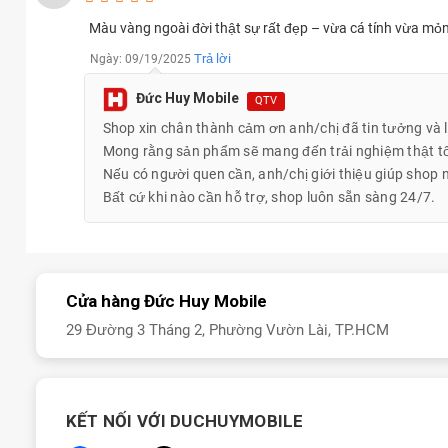
Màu vàng ngoài đời thật sự rất đẹp – vừa cá tính vừa mỏ
Trả lời
Ngày: 09/19/2025
Đức Huy Mobile
QTV
Shop xin chân thành cảm ơn anh/chị đã tin tưởng và
Mong rằng sản phẩm sẽ mang đến trải nghiệm thật tố
Đánh giá iPhone Air 512 GB
Nếu có người quen cần, anh/chị giới thiệu giúp shop 
iPhone Air 512 GB
là lựa chọn sáng giá cho người dùng cần nhiề
Bất cứ khi nào cần hỗ trợ, shop luôn sẵn sàng 24/7.
và hiệu suất cao. So với bản 256GB, phiên bản này phù hợp hơn 
dung nặng.
Cửa hàng Đức Huy Mobile
29 Đường 3 Tháng 2, Phường Vườn Lài, TP.HCM
KẾT NỐI VỚI DUCHUYMOBILE