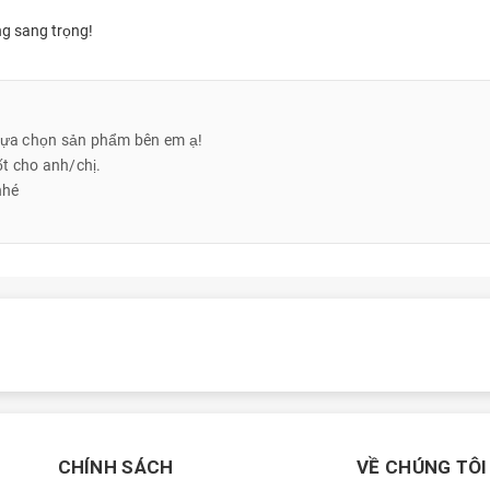
ng sang trọng!
 lựa chọn sản phẩm bên em ạ!
t cho anh/chị.
nhé
u dung lượng lưu trữ mà vẫn muốn thiết bị mỏng nhẹ, thiết kế đẹp mắt
nếu bạn quay video nhiều, lưu ảnh RAW, hoặc thường xuyên tải nội
CHÍNH SÁCH
VỀ CHÚNG TÔI