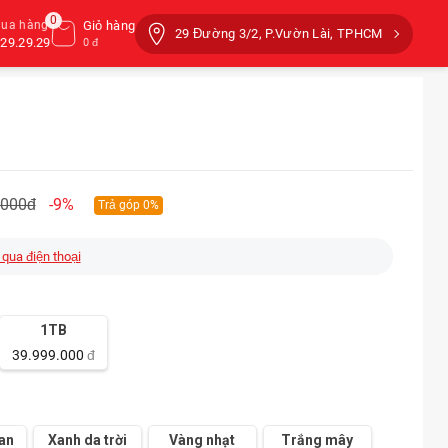
0
mua hàng
Giỏ hàng
29 Đường 3/2, P.Vườn Lài, TPHCM
29.29.29
0 đ
.000đ
-9%
Trả góp 0%
 qua điện thoại
1TB
39.999.000
đ
an
Xanh da trời
Vàng nhạt
Trắng mây