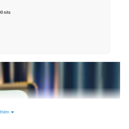
0 nits
 thêm