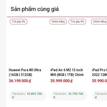
Sản phẩm cùng giá
Trả góp 0%
Chính hãng
Trả góp 0%
Chính hãng
Huawei Pura 80 Ultra 
iPad Air 6 M2 13 inch 
iPad Pro 
(16GB | 512GB)
Wifi (8GB | 1TB) Chính 
2022 128G
Hãng Apple
Chính Hã
36.199.000
đ
35.999.000
đ
35.990.
Trả trước:
10.859.700
Trả trước:
10.799.700
Trả trướ
iPhone
đ
đ
đ
Đặc điểm nổi bật của iPhone Air 512 GB