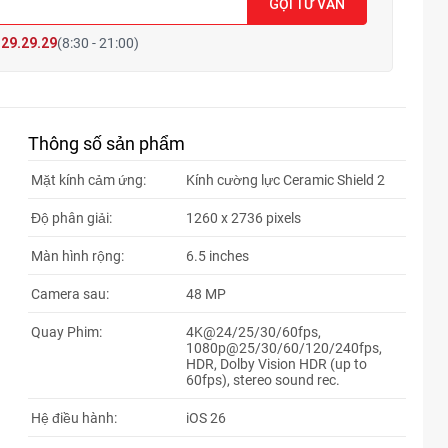
GỌI TƯ VẤN
29.29.29
(8:30 - 21:00)
Thông số sản phẩm
Mặt kính cảm ứng:
Kính cường lực Ceramic Shield 2
Độ phân giải:
1260 x 2736 pixels
Màn hình rộng:
6.5 inches
Camera sau:
48 MP
Quay Phim:
4K@24/25/30/60fps,
1080p@25/30/60/120/240fps,
HDR, Dolby Vision HDR (up to
60fps), stereo sound rec.
Hệ điều hành:
iOS 26