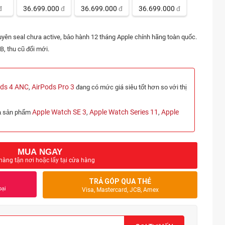
đ
36.699.000
đ
36.699.000
đ
36.699.000
đ
yên seal chưa active, bảo hành 12 tháng Apple chính hãng toàn quốc.
, thu cũ đổi mới.
ods 4 ANC
AirPods Pro 3
,
đang có mức giá siêu tốt hơn so với thị
Apple Watch SE 3
Apple Watch Series 11
Apple
cả sản phẩm
,
,
MUA NGAY
hàng tận nơi hoặc lấy tại cửa hàng
TRẢ GÓP QUA THẺ
oại
Visa, Mastercard, JCB, Amex