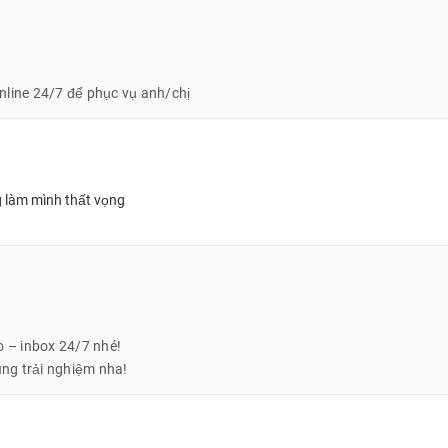
online 24/7 để phục vụ anh/chị
g làm mình thất vọng
o – inbox 24/7 nhé!
ùng trải nghiệm nha!