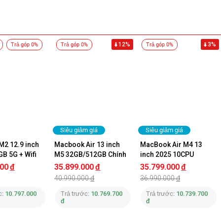
12%
3%
Trả góp 0%
Trả góp 0%
Trả góp 0%
Siêu giảm giá
Siêu giảm giá
M2 12.9 inch 
Macbook Air 13 inch 
MacBook Air M4 13 
B 5G + Wifi 
M5 32GB/512GB Chính 
inch 2025 10CPU 
ng Apple
Hãng
10GPU 24GB 512GB 
000
đ
35.899.000
đ
35.799.000
đ
Chính Hãng
40.990.000
đ
36.990.000
đ
c:
10.797.000
Trả trước:
10.769.700
Trả trước:
10.739.700
 Air 512 GB.
đ
đ