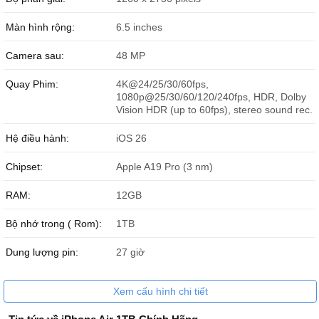
Màn hình rộng:
6.5 inches
Camera sau:
48 MP
Trên tay iPhone Air 1TB dung lượng cao nhất.
Quay Phim:
4K@24/25/30/60fps,
1080p@25/30/60/120/240fps, HDR, Dolby
Đặc điểm nổi bật của iPhone Air 1TB
Vision HDR (up to 60fps), stereo sound rec.
Bộ nhớ trong lên tới 1TB - tùy chọn cao nhất của iPhone Air
Chip A19 Pro, hiệu năng mạnh mẽ phục vụ các tác vụ nặng và
Hệ điều hành:
iOS 26
công nghệ mới
Thiết kế siêu mỏng chỉ khoảng 5.6 mm, khung bằng titanium
Chipset:
Apple A19 Pro (3 nm)
(Grade 5), mặt kính Ceramic Shield mới
RAM:
Màn hình 6,5 inch Super Retina XDR ProMotion, 120 Hz, độ
12GB
sáng đỉnh (~3000 nits)
Bộ nhớ trong ( Rom):
1TB
Camera sau 48 MP “Fusion” main + camera trước 18 MP
Center Stage
Dung lượng pin:
27 giờ
Hỗ trợ quay video cả hai camera cùng lúc
Chỉ hỗ trợ eSIM toàn cầu, loại bỏ khe SIM vật lý để tối ưu thiết
kế mỏng
Xem cấu hình chi tiết