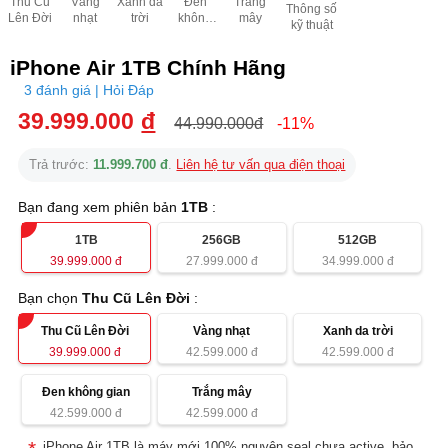
Thu Cũ
Vàng
Xanh da
Đen
Trắng
Thông số
Lên Đời
nhạt
trời
không
mây
kỹ thuật
gian
iPhone Air 1TB Chính Hãng
3 đánh giá | Hỏi Đáp
39.999.000
đ
44.990.000đ
-11%
Trả trước:
11.999.700 đ
.
Liên hệ tư vấn qua điện thoại
Bạn đang xem phiên bản
1TB
:
1TB
256GB
512GB
39.999.000
đ
27.999.000
đ
34.999.000
đ
Bạn chọn
Thu Cũ Lên Đời
:
Thu Cũ Lên Đời
Vàng nhạt
Xanh da trời
39.999.000
đ
42.599.000
đ
42.599.000
đ
Đen không gian
Trắng mây
42.599.000
đ
42.599.000
đ
iPhone Air 1TB là máy mới 100% nguyên seal chưa active, bảo