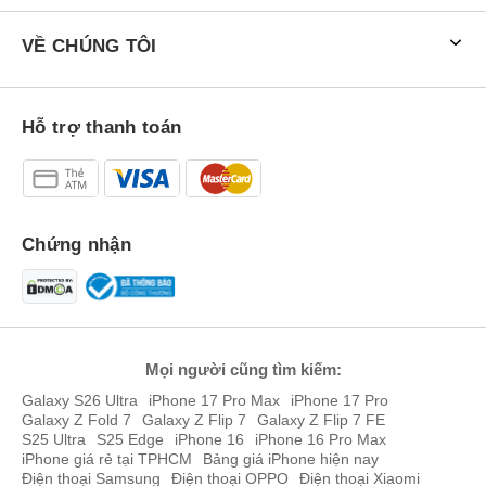
VỀ CHÚNG TÔI
Hỗ trợ thanh toán
Chứng nhận
Chip A19 Pro tập trung vào tiết kiệm điện năng.
Ngoài ra, Apple cũng trang bị modem C1X và chip mạng N1, mang
lại khả năng xử lý nhanh, hỗ trợ AI, đồ họa mạnh, hiệu năng tốt
hơn so với đời iPhone trước. Những công nghệ này sẽ giúp tối ưu
điện năng tốt hơn so với các sản phẩm khác trong iPhone 17
Mọi người cũng tìm kiếm:
series, chiếc iPhone tiết kiệm điện năng tốt nhất của Apple.
Galaxy S26 Ultra
iPhone 17 Pro Max
iPhone 17 Pro
Galaxy Z Fold 7
Galaxy Z Flip 7
Galaxy Z Flip 7 FE
iPhone Air 1TB sẽ được tích hợp hệ điều hành iOS 26 mới, hỗ trợ
S25 Ultra
S25 Edge
iPhone 16
iPhone 16 Pro Max
cập nhật dài hạn như các dòng Pro. Tuy nhiên, iPhone Air 1TB sẽ
iPhone giá rẻ tại TPHCM
Bảng giá iPhone hiện nay
chỉ hỗ trợ eSIM trên toàn cầu giúp thiết kế mỏng hơn, tiết kiệm
Điện thoại Samsung
Điện thoại OPPO
Điện thoại Xiaomi