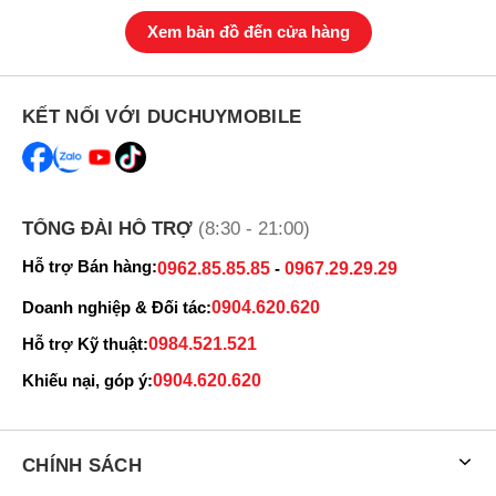
Xem bản đồ đến cửa hàng
KẾT NỐI VỚI DUCHUYMOBILE
iPhone Air 1TB có 4 màu chính thức là Đen, Trắng, Xanh Da Trời
và Vàng Nhạt.
Chip A19 Pro mạnh mẽ, hỗ trợ AI vượt trội
Chính thức thông tin từ
Apple
thì iPhone Air 1TB được trang bị chip
TỔNG ĐÀI HỖ TRỢ
(8:30 - 21:00)
A19 Pro tương đồng như phiên bản Pro cao cấp, RAM 8GB, bộ
nhớ 1TB (không hỗ trợ microSD).
Hỗ trợ Bán hàng:
0962.85.85.85
-
0967.29.29.29
So với iPhone 16 Plus (A16 Bionic), chip A19 Pro mạnh hơn 40%,
Doanh nghiệp & Đối tác:
0904.620.620
tối ưu cho game nặng như Destiny Rising và tính năng Apple
Intelligence, tuy nhiên chưa hỗ trợ Tiếng Việt.
Hỗ trợ Kỹ thuật:
0984.521.521
Khiếu nại, góp ý:
0904.620.620
CHÍNH SÁCH