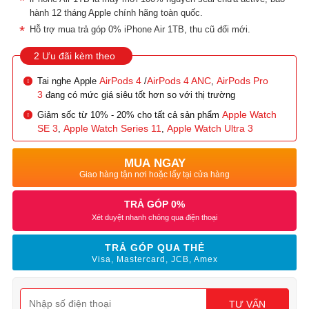
hành 12 tháng Apple chính hãng toàn quốc.
Hỗ trợ mua trả góp 0% iPhone Air 1TB, thu cũ đổi mới.
2 Ưu đãi kèm theo
AirPods 4
AirPods 4 ANC
AirPods Pro
Tai nghe Apple
/
,
3
đang có mức giá siêu tốt hơn so với thị trường
Apple Watch
Giảm sốc từ 10% - 20% cho tất cả sản phẩm
SE 3
Apple Watch Series 11
Apple Watch Ultra 3
,
,
MUA NGAY
Giao hàng tận nơi hoặc lấy tại cửa hàng
TRẢ GÓP 0%
Xét duyệt nhanh chóng qua điện thoại
TRẢ GÓP QUA THẺ
Visa, Mastercard, JCB, Amex
TƯ VẤN