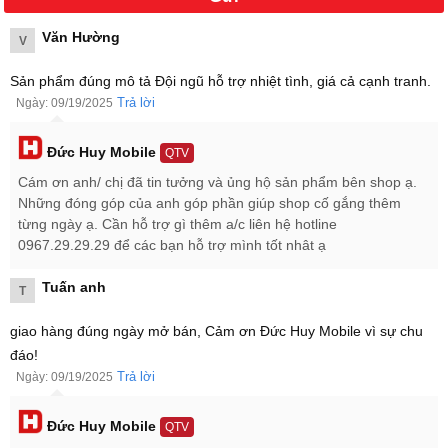
Văn Hường
Dung lượng
Giá bán
V
iPhone Air 1TB
39.999.000 ₫
Sản phẩm đúng mô tả Đội ngũ hỗ trợ nhiệt tình, giá cả cạnh tranh.
Trả lời
Ngày: 09/19/2025
Đức Huy Mobile
QTV
Cám ơn anh/ chị đã tin tưởng và ủng hộ sản phẩm bên shop ạ.
Những đóng góp của anh góp phần giúp shop cố gắng thêm
từng ngày ạ. Cần hỗ trợ gì thêm a/c liên hệ hotline
0967.29.29.29 để các bạn hỗ trợ mình tốt nhât ạ
Tuấn anh
T
giao hàng đúng ngày mở bán, Cảm ơn Đức Huy Mobile vì sự chu
đáo!
Trả lời
Ngày: 09/19/2025
Đức Huy Mobile
QTV