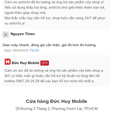
Cảm ơn anh/chị đã tin tưởng và ủng hộ sản phẩm của shop ạ!
Đánh giá iPhone Air 1TB
Nếu sử dụng thấy hài lòng, anh/chị nhớ giới thiệu thêm bạn bè,
người thân giúp shop nhé
iPhone Air 1TB là lựa chọn hàng đầu cho những người dùng cần
Mọi thắc mắc hay cần hỗ trợ, shop luôn sẵn sàng 24/7 để phục
dung lượng lưu trữ cực lớn như: quay video 4K/8K, chụp ảnh RAW,
vụ anh/chị ạ!
cài nhiều apps và game nặng. Nhưng đồng thời muốn thiết bị mỏng
nhẹ và có thiết kế sang trọng.
Nguyen Thien
N
So với phiên bản 256GB hoặc 512GB, phiên bản 1TB mang lại sự
thoải mái hơn rất nhiều.
Giao máy nhanh, đóng gói cẩn thận, giá tốt hơn thị trường.
Trả lời
Ngày: 09/19/2025
Đức Huy Mobile
QTV
Cám ơn a/c đã tin tưởng và ủng hộ sản phẩm của bên shop ạ.
A/C có thắc mắc gì hoặc cần hỗ trợ kỹ thuật vui lòng liên hệ
hotline 0967.29.29.29 để các bạn hỗ trợ mình tốt nhất ạ
Cửa hàng Đức Huy Mobile
29 Đường 3 Tháng 2, Phường Vườn Lài, TP.HCM