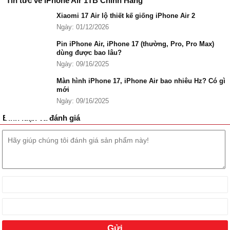
Tin tức về iPhone Air 1TB Chính Hãng
Xiaomi 17 Air lộ thiết kế giống iPhone Air 2
Ngày: 01/12/2026
Pin iPhone Air, iPhone 17 (thường, Pro, Pro Max)
dùng được bao lâu?
Ngày: 09/16/2025
Màn hình iPhone 17, iPhone Air bao nhiêu Hz? Có gì
mới
Ngày: 09/16/2025
Bình luận và đánh giá
iPhone Air ra mắt.
iPhone Air 1TB giá bao nhiêu?
iPhone Air 1TB sẽ có giá là
39.999.000 ₫
cho tuỳ chọn máy mới
100% chính hãng tại Đức Huy Mobile.
Bảng giá iPhone Air 1TB mới nhất 2026