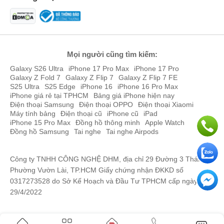
Mọi người cũng tìm kiếm:
Galaxy S26 Ultra
iPhone 17 Pro Max
iPhone 17 Pro
Galaxy Z Fold 7
Galaxy Z Flip 7
Galaxy Z Flip 7 FE
S25 Ultra
S25 Edge
iPhone 16
iPhone 16 Pro Max
iPhone giá rẻ tại TPHCM
Bảng giá iPhone hiện nay
Điện thoại Samsung
Điện thoại OPPO
Điện thoại Xiaomi
Tai nghe AirPods 4 ANC khi nào ra mắt?
Máy tính bảng
Điện thoại cũ
iPhone cũ
iPad
iPhone 15 Pro Max
Đồng hồ thông minh
Apple Watch
Đúng như dự đoán trước đó, mẫu tai nghe AirPods 4 Chủ Động
Đồng hồ Samsung
Tai nghe
Tai nghe Airpods
Khử Tiếng Ồn đã được Apple trình làng vào ngày 09/09/2024 cùng
với dòng sản phẩm
iPhone 16 series
với nhiều tính năng cực kỳ nổi
Công ty TNHH CÔNG NGHỆ DHM, địa chỉ 29 Đường 3 Tháng 2,
bật.
Phường Vườn Lài, TP.HCM Giấy chứng nhận ĐKKD số
0317273528 do Sở Kế Hoạch và Đầu Tư TPHCM cấp ngày
29/4/2022