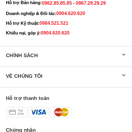
Hỗ trợ Bán hàng:
0962.85.85.85
-
0967.29.29.29
Doanh nghiệp & Đối tác:
0904.620.620
Hỗ trợ Kỹ thuật:
0984.521.521
So với
tai nghe AirPods 4
bản tiêu chuẩn thì với phiên bản có tính
Khiếu nại, góp ý:
0904.620.620
năng ANC sẽ có giá cao hơn một chút. Cụ thể
Tai nghe Apple
AirPods 4 ANC Chống Ồn Chủ Động có giá 4.599.000đ
cho
hàng mới 100% nguyên seal, được bảo hành Chính Hãng 12 tháng
Apple Việt Nam khi bạn kích hoạt.
CHÍNH SÁCH
Bảng giá tai nghe Apple AirPods 4 Chủ Động Khử Tiếng Ồn
mới nhất 2024
VỀ CHÚNG TÔI
Phiên bản
Giá bán
Tai nghe AirPods 4 ANC
4.599.000đ
Hỗ trợ thanh toán
Chứng nhận