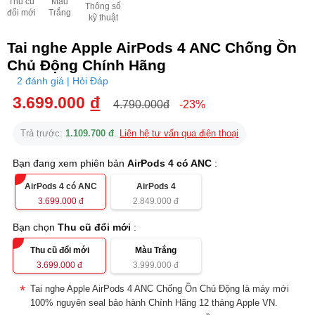
Thu cũ
Màu
Thông số
đổi mới
Trắng
kỹ thuật
Tai nghe Apple AirPods 4 ANC Chống Ồn
Chủ Động Chính Hãng
2 đánh giá | Hỏi Đáp
3.699.000
đ
4.790.000đ
-23%
Trả trước:
1.109.700 đ
.
Liên hệ tư vấn qua điện thoại
Bạn đang xem phiên bản
AirPods 4 có ANC
:
AirPods 4 có ANC
AirPods 4
3.699.000
đ
2.849.000
đ
Bạn chọn
Thu cũ đổi mới
:
Thu cũ đổi mới
Màu Trắng
3.699.000
đ
3.999.000
đ
Tai nghe Apple AirPods 4 ANC Chống Ồn Chủ Động là máy mới
100% nguyên seal bảo hành Chính Hãng 12 tháng Apple VN.