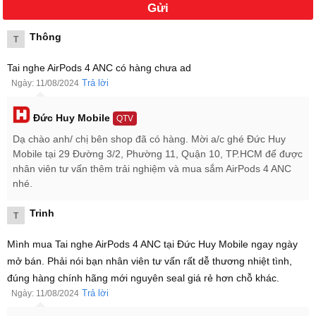
Thông
T
Tai nghe AirPods 4 ANC có hàng chưa ad
Trả lời
Ngày: 11/08/2024
Đức Huy Mobile
QTV
Dạ chào anh/ chị bên shop đã có hàng. Mời a/c ghé Đức Huy
Mobile tại 29 Đường 3/2, Phường 11, Quận 10, TP.HCM để được
nhân viên tư vấn thêm trải nghiệm và mua sắm AirPods 4 ANC
nhé.
Trinh
T
Mình mua Tai nghe AirPods 4 ANC tại Đức Huy Mobile ngay ngày
mở bán. Phải nói bạn nhân viên tư vấn rất dễ thương nhiệt tình,
Tai nghe Apple AirPods 4 ANC Chống Ồn Chủ Động sẵn hàng.
đúng hàng chính hãng mới nguyên seal giá rẻ hơn chỗ khác.
Những tính năng nổi bật của AirPods 4 ANC
Trả lời
Ngày: 11/08/2024
Tính
Chống ồn chủ động (ANC)