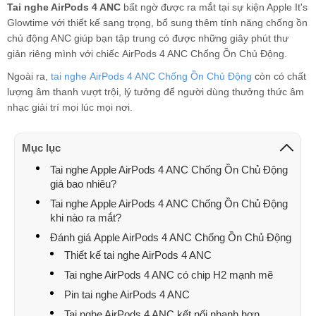
Tai nghe AirPods 4 ANC
bất ngờ được ra mắt tại sự kiện Apple It's
Glowtime với thiết kế sang trọng, bổ sung thêm tính năng chống ồn
chủ động ANC giúp bạn tập trung có được những giây phút thư
giản riêng mình với chiếc AirPods 4 ANC Chống Ồn Chủ Động.
Ngoài ra,
tai nghe AirPods 4 ANC Chống Ồn Chủ Động
còn có chất
lượng âm thanh vượt trội, lý tưởng để người dùng thưởng thức âm
nhạc giải trí mọi lúc mọi nơi.
Mục lục
Tai nghe Apple AirPods 4 ANC Chống Ồn Chủ Động
giá bao nhiêu?
Tai nghe Apple AirPods 4 ANC Chống Ồn Chủ Động
khi nào ra mắt?
Đánh giá Apple AirPods 4 ANC Chống Ồn Chủ Động
Thiết kế tai nghe AirPods 4 ANC
Tai nghe AirPods 4 ANC có chip H2 mạnh mẽ
Pin tai nghe AirPods 4 ANC
Tai nghe AirPods 4 ANC kết nối nhanh hơn