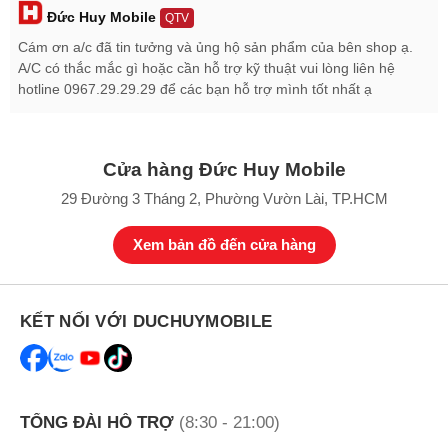
Đức Huy Mobile
QTV
năng
Cám ơn a/c đã tin tưởng và ủng hộ sản phẩm của bên shop ạ.
Chipset
Apple H2 mạnh mẽ, âm thanh hay hơn
A/C có thắc mắc gì hoặc cần hỗ trợ kỹ thuật vui lòng liên hệ
Thiết kế
Nhọ gọn, sang trọng
hotline 0967.29.29.29 để các bạn hỗ trợ mình tốt nhất ạ
Pin và
Đến 30 giờ, có sạc qua USB-C, sạc không dây
sạc
MagSafe
Tai nghe AirPods 4 ANC giá bao nhiêu?
Cửa hàng Đức Huy Mobile
29 Đường 3 Tháng 2, Phường Vườn Lài, TP.HCM
Xem bản đồ đến cửa hàng
KẾT NỐI VỚI DUCHUYMOBILE
TỔNG ĐÀI HỖ TRỢ
(8:30 - 21:00)