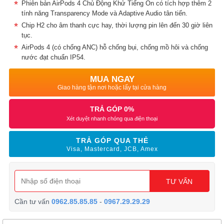
Phiên bản AirPods 4 Chủ Động Khử Tiếng Ồn có tích hợp thêm 2
tính năng Transparency Mode và Adaptive Audio tân tiến.
Chip H2 cho âm thanh cực hay, thời lượng pin lên đến 30 giờ liên
tục.
AirPods 4 (có chống ANC) hỗ chống bụi, chống mồ hôi và chống
nước đạt chuẩn IP54.
MUA NGAY
Giao hàng tận nơi hoặc lấy tại cửa hàng
TRẢ GÓP 0%
Xét duyệt nhanh chóng qua điện thoại
TRẢ GÓP QUA THẺ
Visa, Mastercard, JCB, Amex
TƯ VẤN
Cần tư vấn
0962.85.85.85
-
0967.29.29.29