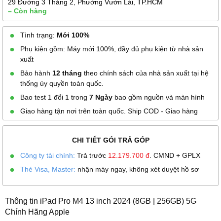
29 Đường 3 Tháng 2, Phường Vườn Lài, TP.HCM
– Còn hàng
Tình trạng:
Mới 100%
Phụ kiện gồm: Máy mới 100%, đầy đủ phụ kiện từ nhà sản
xuất
Bảo hành
12 tháng
theo chính sách của nhà sản xuất tại hệ
thống ủy quyền toàn quốc.
Bao test 1 đổi 1 trong
7 Ngày
bao gồm nguồn và màn hình
Giao hàng tận nơi trên toàn quốc. Ship COD - Giao hàng
CHI TIẾT GÓI TRẢ GÓP
Công ty tài chính:
Trả trước
12.179.700
đ
. CMND + GPLX
Thẻ Visa, Master:
nhận máy ngay, không xét duyệt hồ sơ
Thông tin iPad Pro M4 13 inch 2024 (8GB | 256GB) 5G
Chính Hãng Apple