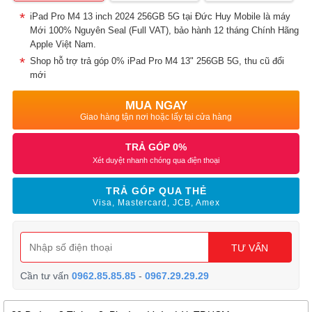
iPad Pro M4 13 inch 2024 256GB 5G tại Đức Huy Mobile là máy
Mới 100% Nguyên Seal (Full VAT), bảo hành 12 tháng Chính Hãng
Apple Việt Nam.
Shop hỗ trợ trả góp 0% iPad Pro M4 13" 256GB 5G, thu cũ đổi
mới
MUA NGAY
Giao hàng tận nơi hoặc lấy tại cửa hàng
TRẢ GÓP 0%
Xét duyệt nhanh chóng qua điện thoại
TRẢ GÓP QUA THẺ
Visa, Mastercard, JCB, Amex
TƯ VẤN
Cần tư vấn
0962.85.85.85
-
0967.29.29.29