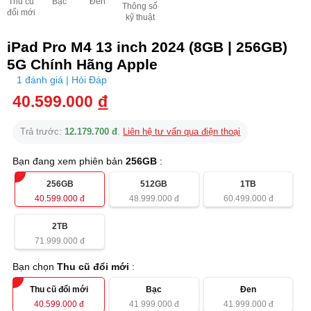
Thu cũ
Bạc
Đen
Thông số
đổi mới
kỹ thuật
iPad Pro M4 13 inch 2024 (8GB | 256GB)
5G Chính Hãng Apple
1 đánh giá | Hỏi Đáp
40.599.000
đ
Trả trước:
12.179.700 đ
.
Liên hệ tư vấn qua điện thoại
Bạn đang xem phiên bản
256GB
:
256GB
512GB
1TB
40.599.000
đ
48.999.000
đ
60.499.000
đ
2TB
71.999.000
đ
Bạn chọn
Thu cũ đổi mới
:
Thu cũ đổi mới
Bạc
Đen
40.599.000
đ
41.999.000
đ
41.999.000
đ