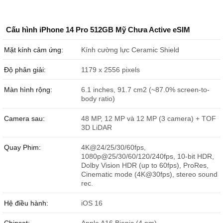
Cấu hình iPhone 14 Pro 512GB Mỹ Chưa Active eSIM
Mặt kính cảm ứng:
Kính cường lực Ceramic Shield
Độ phân giải:
1179 x 2556 pixels
Màn hình rộng:
6.1 inches, 91.7 cm2 (~87.0% screen-to-
body ratio)
Camera sau:
48 MP, 12 MP và 12 MP (3 camera) + TOF
3D LiDAR
Quay Phim:
4K@24/25/30/60fps,
1080p@25/30/60/120/240fps, 10-bit HDR,
Dolby Vision HDR (up to 60fps), ProRes,
Cinematic mode (4K@30fps), stereo sound
rec.
Hệ điều hành:
iOS 16