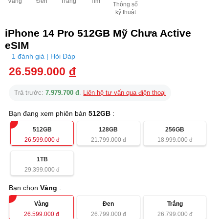
Vàng
Đen
Trắng
Tím
Thông số
kỹ thuật
iPhone 14 Pro 512GB Mỹ Chưa Active
eSIM
1 đánh giá | Hỏi Đáp
26.599.000
đ
Trả trước:
7.979.700 đ
.
Liên hệ tư vấn qua điện thoại
Bạn đang xem phiên bản
512GB
:
512GB
128GB
256GB
26.599.000
đ
21.799.000
đ
18.999.000
đ
1TB
29.399.000
đ
Bạn chọn
Vàng
:
Vàng
Đen
Trắng
26.599.000
đ
26.799.000
đ
26.799.000
đ