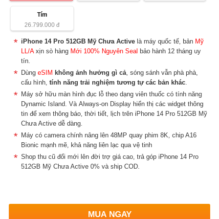
Tím
26.799.000
đ
iPhone 14 Pro 512GB
Mỹ Chưa Active
là máy quốc tế, bản
Mỹ
LL/A
xịn sò hàng
Mới 100% Nguyên Seal
bảo hành 12 tháng uy
tín.
Dùng
eSIM
không ảnh hưởng gì cả
, sóng sánh vẫn phà phà,
cấu hình,
tính năng trải nghiệm tương tự các bản khác
.
Máy sở hữu màn hình đục lỗ theo dạng viên thuốc có tính năng
Dynamic Island. Và Always-on Display hiển thị các widget thông
tin để xem thông báo, thời tiết, lịch trên iPhone 14 Pro 512GB Mỹ
Chưa Active dễ dàng.
Máy có camera chính nâng lên 48MP quay phim 8K, chip A16
Bionic mạnh mẽ, khả năng liên lạc qua vệ tinh
Shop thu cũ đổi mới lên đời trợ giá cao, trả góp iPhone 14 Pro
512GB Mỹ Chưa Active 0% và ship COD.
MUA NGAY