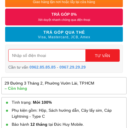
Giao hàng tận nơi hoặc lấy tại cửa hàng
TRẢ GÓP 0%
Xét duyệt nhanh chóng qua điện thoại
TRẢ GÓP QUA THẺ
Visa, Mastercard, JCB, Amex
TƯ VẤN
Cần tư vấn
0962.85.85.85
-
0967.29.29.29
29 Đường 3 Tháng 2, Phường Vườn Lài, TP.HCM
– Còn hàng
Tình trạng:
Mới 100%
Phụ kiện gồm: Hộp, Sách hướng dẫn, Cây lấy sim, Cáp
Lightning - Type C
Bảo hành
12 tháng
tại Đức Huy Mobile.