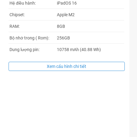
Hệ điều hành:
iPadOS 16
Chipset:
Apple M2
RAM:
8GB
Bộ nhớ trong ( Rom):
256GB
Dung lượng pin:
10758 mAh (40.88 Wh)
Xem cấu hình chi tiết