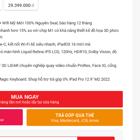
29.399.000
đ
+ Wifi Mỹ Mới 100% Nguyên Seal, bảo hàng 12 tháng
nhanh hơn 15% so với chip M1 có khả năng thiết kế đồ họa 3D phức
o.
e-C, kết nối Wi-Fi 6E siêu nhanh, iPadOS 16 mới mẻ.
 màn hình Liquid Retina IPS LCD, 120Hz, HDR10, Dolby Vision, độ
3D LiDAR chuyên nghiệp quay video chuẩn ProRes, Face ID, cổng
Magic Keyboard. Shop hỗ trợ trả góp 0% iPad Pro 12.9" M2 2022
MUA NGAY
hàng tận nơi hoặc lấy tại cửa hàng
TRẢ GÓP QUA THẺ
oại
Visa, Mastercard, JCB, Amex