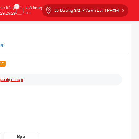
0
mua hàng
Giỏ hàng
29 Đường 3/2, P.Vườn Lài, TPHCM
29.29.29
0 đ
Đáp
 0%
qua điện thoại
Bạc