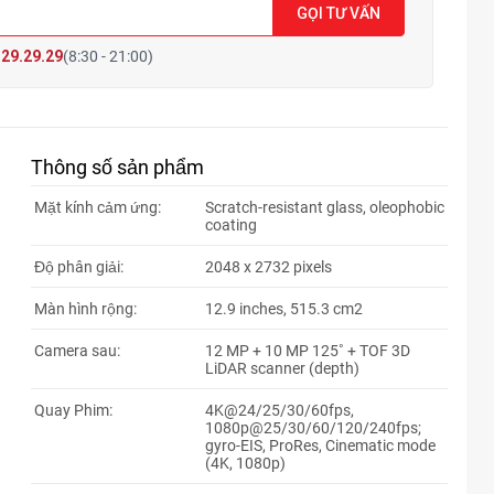
GỌI TƯ VẤN
29.29.29
(8:30 - 21:00)
Thông số sản phẩm
Mặt kính cảm ứng:
Scratch-resistant glass, oleophobic
coating
Độ phân giải:
2048 x 2732 pixels
Màn hình rộng:
12.9 inches, 515.3 cm2
Camera sau:
12 MP + 10 MP 125˚ + TOF 3D
LiDAR scanner (depth)
Quay Phim:
4K@24/25/30/60fps,
1080p@25/30/60/120/240fps;
gyro-EIS, ProRes, Cinematic mode
(4K, 1080p)