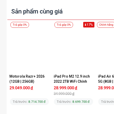
Sản phẩm cùng giá
17%
Trả góp 0%
Trả góp 0%
Chính hãng
Motorola Razr+ 2026 
iPad Pro M2 12.9 inch 
iPad Air 6
(12GB | 256GB)
2022 2TB WiFi Chính 
5G (8GB |
Hãng Apple
Hãng App
29.049.000
đ
28.999.000
đ
28.999.
34.999.000
đ
Trả trước:
8.714.700 đ
Trả trước:
8.699.700 đ
Trả trướ