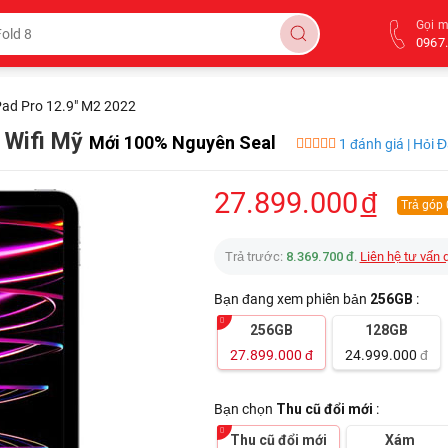
Gọi 
0967.
Pad Pro 12.9" M2 2022
 Wifi Mỹ
Mới 100% Nguyên Seal
1 đánh giá | Hỏi 
27.899.000
đ
Trả góp
Trả trước:
8.369.700 đ
.
Liên hệ tư vấn 
Bạn đang xem phiên bản
256GB
:
256GB
128GB
27.899.000
đ
24.999.000
đ
Bạn chọn
Thu cũ đổi mới
:
Thu cũ đổi mới
Xám