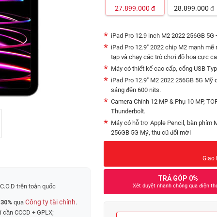
27.899.000
đ
28.899.000
đ
iPad Pro 12.9 inch M2 2022 256GB 5G 
iPad Pro 12.9" 2022 chip M2 mạnh mẽ 
tạp và chạy các trò chơi đồ họa cực ca
Máy có thiết kế cao cấp, cổng USB Typ
iPad Pro 12.9" M2 2022 256GB 5G Mỹ có
sáng đến 600 nits.
Camera Chính 12 MP & Phụ 10 MP, TOF 
Thunderbolt.
Máy có hỗ trợ Apple Pencil, bàn phím 
256GB 5G Mỹ, thu cũ đổi mới
Giao 
TRẢ GÓP 0%
C.O.D trên toàn quốc
Xét duyệt nhanh chóng qua điện th
Công ty tài chính
 30%
qua
.
hỉ cần CCCD + GPLX;