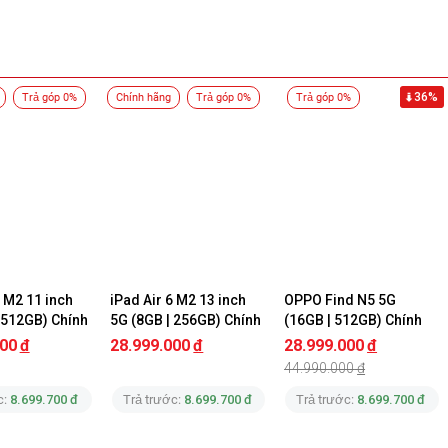
36%
Trả góp 0%
Chính hãng
Trả góp 0%
Trả góp 0%
 M2 11 inch 
iPad Air 6 M2 13 inch 
OPPO Find N5 5G 
 512GB) Chính 
5G (8GB | 256GB) Chính 
(16GB | 512GB) Chính 
le
Hãng Apple
Hãng
000
đ
28.999.000
đ
28.999.000
đ
44.990.000
đ
c:
8.699.700 đ
Trả trước:
8.699.700 đ
Trả trước:
8.699.700 đ