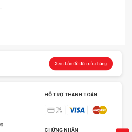
Xem bản đồ đến cửa hàng
HỖ TRỢ THANH TOÁN
ng
CHỨNG NHẬN