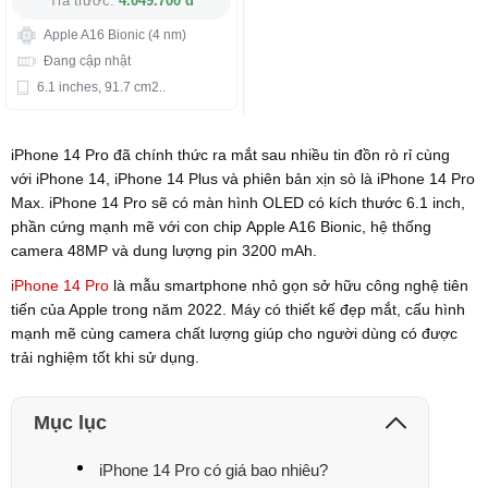
Trả trước:
4.049.700 đ
Apple A16 Bionic (4 nm)
Đang cập nhật
6.1 inches, 91.7 cm2..
iPhone 14 Pro đã chính thức ra mắt sau nhiều tin đồn rò rỉ cùng
với iPhone 14, iPhone 14 Plus và phiên bản xịn sò là iPhone 14 Pro
Max. iPhone 14 Pro sẽ có màn hình OLED có kích thước 6.1 inch,
phần cứng mạnh mẽ với con chip Apple A16 Bionic, hệ thống
camera 48MP và dung lượng pin 3200 mAh.
iPhone 14 Pro
là mẫu smartphone nhỏ gọn sở hữu công nghệ tiên
tiến của Apple trong năm 2022. Máy có thiết kế đẹp mắt, cấu hình
mạnh mẽ cùng camera chất lượng giúp cho người dùng có được
trải nghiệm tốt khi sử dụng.
Mục lục
iPhone 14 Pro có giá bao nhiêu?