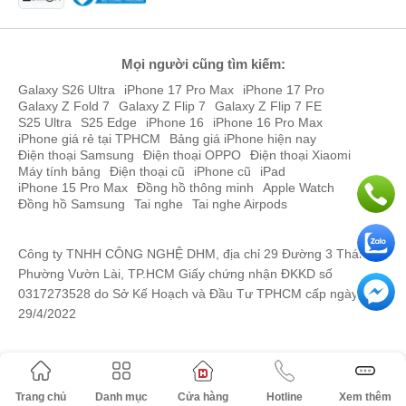
2 màu vàng và đen sang trọng của iPhone 12 Pro
Mua iPhone 14 Pro giá rẻ tại Đức Huy Mobile
Đức Huy Mobile chính thức mở bán iPhone 14 Pro chính hãng
Mọi người cũng tìm kiếm:
VN/A với giá cam kết rẻ trên thị trường, cùng ưu đãi mua trả
Galaxy S26 Ultra
iPhone 17 Pro Max
iPhone 17 Pro
góp iPhone 14 Pro 0%, thu cũ đổi mới lên đời không bù tiền.
Galaxy Z Fold 7
Galaxy Z Flip 7
Galaxy Z Flip 7 FE
Ngoài phiên bản VN/A Mới 100% Nguyên Seal Chưa Active,
S25 Ultra
S25 Edge
iPhone 16
iPhone 16 Pro Max
iPhone giá rẻ tại TPHCM
Bảng giá iPhone hiện nay
được bảo hành 12 tháng Chính Hãng Apple Việt Nam toàn quốc,
Điện thoại Samsung
Điện thoại OPPO
Điện thoại Xiaomi
Đức Huy còn sẵn hàng trôi bảo hành, bản quốc tế đủ máy like new,
Máy tính bảng
Điện thoại cũ
iPhone cũ
iPad
máy mới với giá cực hời.
iPhone 15 Pro Max
Đồng hồ thông minh
Apple Watch
Đồng hồ Samsung
Tai nghe
Tai nghe Airpods
Công ty TNHH CÔNG NGHỆ DHM, địa chỉ 29 Đường 3 Tháng 2,
Phường Vườn Lài, TP.HCM Giấy chứng nhận ĐKKD số
0317273528 do Sở Kế Hoạch và Đầu Tư TPHCM cấp ngày
29/4/2022
Trang chủ
Danh mục
Cửa hàng
Hotline
Xem thêm