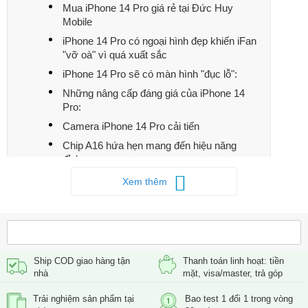
Mua iPhone 14 Pro giá rẻ tại Đức Huy
Mobile
iPhone 14 Pro có ngoại hình đẹp khiến iFan
"vỡ oà" vì quá xuất sắc
iPhone 14 Pro sẽ có màn hình "đục lỗ":
Những nâng cấp đáng giá của iPhone 14
Pro:
Camera iPhone 14 Pro cải tiến
Chip A16 hứa hẹn mang đến hiệu năng
đỉnh cao
Phiên bản ROM 128GB trên iPhone 14 Pro
Xem thêm
vẫn được giữ lại
Ship COD giao hàng tận
Thanh toán linh hoạt: tiền
nhà
mặt, visa/master, trả góp
Trải nghiệm sản phẩm tại
Bao test 1 đổi 1 trong vòng