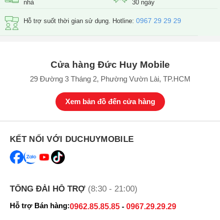
nhà
30 ngày
0967 29 29 29
Hỗ trợ suốt thời gian sử dụng. Hotline:
Cửa hàng Đức Huy Mobile
29 Đường 3 Tháng 2, Phường Vườn Lài, TP.HCM
Xem bản đồ đến cửa hàng
iPhone 14 Pro màu vàng
iPhone 14 Pro có giá bao nhiêu?
Theo Đức Huy Mobile thì
iPhone 14 Pro có giá là 23.599.000 đ
KẾT NỐI VỚI DUCHUYMOBILE
cho phiên bản 128GB chính hãng VN/A. Mời quý khách tham khảo
bảng giá để cập các phiên bản dung lượng khác.
Bảng giá iPhone 14 Pro trong năm 2026
TỔNG ĐÀI HỖ TRỢ
(8:30 - 21:00)
Dung lượng
Giá bán
Hỗ trợ Bán hàng:
0962.85.85.85
-
0967.29.29.29
iPhone 14 Pro 128GB
23.599.000 đ