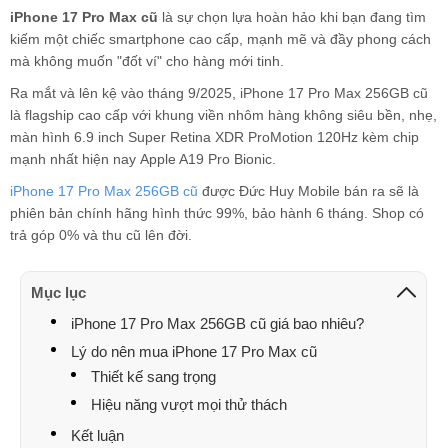
Minh triết
098720xxxx
15:38 08/04/2026
iPhone 17 Pro Max cũ
là sự chọn lựa hoàn hảo khi bạn đang tìm
kiếm một chiếc smartphone cao cấp, mạnh mẽ và đầy phong cách
Anh Huy
033997xxxx
15:27 08/04/2026
mà không muốn "đốt ví" cho hàng mới tinh.
tân
037267xxxx
13:14 08/04/2026
Ra mắt và lên kệ vào tháng 9/2025, iPhone 17 Pro Max 256GB cũ
là flagship cao cấp với khung viền nhôm hàng không siêu bền, nhẹ,
danh tân
037267xxxx
13:08 08/04/2026
màn hình 6.9 inch Super Retina XDR ProMotion 120Hz kèm chip
mạnh nhất hiện nay Apple A19 Pro Bionic.
Đức Anh
096285xxxx
12:14 08/04/2026
iPhone 17 Pro Max 256GB cũ
được Đức Huy Mobile bán ra sẽ là
Nguyễn thị kim
093364xxxx
11:16 08/04/2026
phiên bản chính hãng hình thức 99%, bảo hành 6 tháng. Shop có
tuyến
trả góp 0% và thu cũ lên đời.
Ngọc Tuyền
039261xxxx
10:54 08/04/2026
Mục lục
Ngọc Tuyền
039261xxxx
10:53 08/04/2026
iPhone 17 Pro Max 256GB cũ giá bao nhiêu?
Ngọc Tuyền
039261xxxx
10:53 08/04/2026
Lý do nên mua iPhone 17 Pro Max cũ
Ngọc Tuyền
039261xxxx
10:53 08/04/2026
Thiết kế sang trọng
Hiệu năng vượt mọi thử thách
Huệ Hoàng Thị
093816xxxx
10:16 08/04/2026
Kết luận