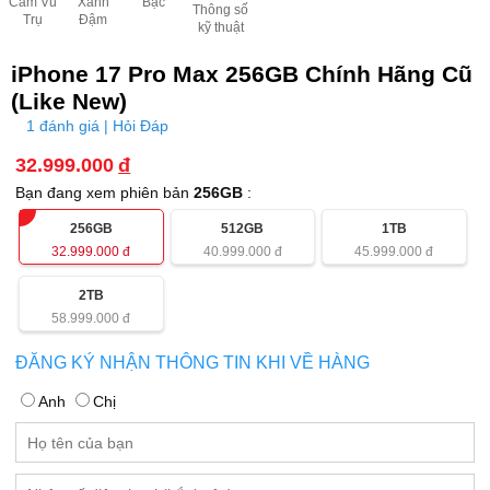
Cam Vũ
Xanh
Bạc
Thông số
Trụ
Đậm
kỹ thuật
iPhone 17 Pro Max 256GB Chính Hãng Cũ
(Like New)
1 đánh giá | Hỏi Đáp
32.999.000
đ
Bạn đang xem phiên bản
256GB
:
256GB
512GB
1TB
32.999.000
đ
40.999.000
đ
45.999.000
đ
2TB
58.999.000
đ
ĐĂNG KÝ NHẬN THÔNG TIN KHI VỀ HÀNG
Anh
Chị