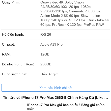
Quay Phim:
Quay video 4K Dolby Vision
iPhone 17 Pro Max 256GB cũ
32.999.000 ₫
Phan Thị Anh Thư
052889xxxx
00:24 08/04/2026
24/25/30/60/100/120 fps, 1080p
25/30/60/120 fps, Cinematic 4K 30 fps,
iPhone 17 Pro Max 512GB cũ
40.999.000 ₫
Action Mode 2.8K 60 fps, Slow-motion
Phan Thị Anh Thư
052889xxxx
00:23 08/04/2026
iPhone 17 Pro Max 1TB cũ
45.999.000 ₫
1080p 240 fps và 4K 120 fps, QuickTake 4K
60 fps, ProRes 4K 120 fps, ProRes RAW
lê thế bảo
097913xxxx
23:49 08/03/2026
iPhone 17 Pro Max 2TB cũ
58.999.000 ₫
Hệ điều hành:
iOS 26
Lý do nên mua iPhone 17 Pro Max cũ
Lý Kim Hà
033311xxxx
23:08 08/03/2026
Trong bài này với kinh nghiệm hơn 5 năm, team công nghệ
Đức
Chipset:
Apple A19 Pro
BUI HUY LONG
098533xxxx
23:04 08/03/2026
Huy Mobile
sẽ phân tích sâu từng khía cạnh, từ thiết kế đến hiệu
năng, đồng thời nhấn mạnh những lý do khiến bạn nên iPhone 17
RAM:
12GB
nguyễn thị ánh tuyết
094336xxxx
22:07 08/03/2026
Pro Max cũ với giá tiết kiệm lên đến 20-30% so với hàng mới.
Bộ nhớ trong ( Rom):
nguyễn thị ánh tuyết
094336xxxx
256GB
22:06 08/03/2026
Hoàng Gia Bảo
035526xxxx
21:37 08/03/2026
Dung lượng pin:
Đến 37 giờ
Hoàng Gia Bảo
035526xxxx
21:36 08/03/2026
Xem cấu hình chi tiết
Lưu Quách Trung
090872xxxx
21:04 08/03/2026
Tin tức về iPhone 17 Pro Max 256GB Chính Hãng Cũ (Like New)
Lưu Quách Trung
090872xxxx
21:04 08/03/2026
iPhone 17 Pro Max giá bao nhiêu? Bảng giá chính
thức