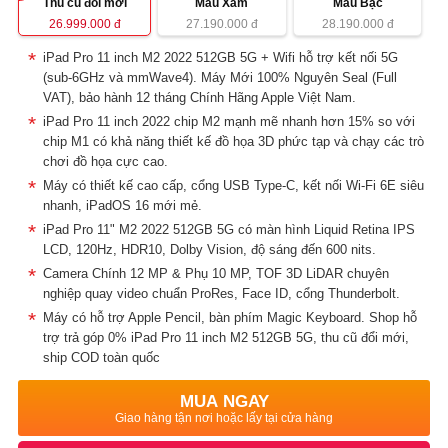
Thu cũ đổi mới
Màu Xám
Màu Bạc
26.999.000
đ
27.190.000
đ
28.190.000
đ
iPad Pro 11 inch M2 2022 512GB 5G + Wifi hỗ trợ kết nối 5G
(sub-6GHz và mmWave4). Máy Mới 100% Nguyên Seal (Full
VAT), bảo hành 12 tháng Chính Hãng Apple Việt Nam.
iPad Pro 11 inch 2022 chip M2 mạnh mẽ nhanh hơn 15% so với
chip M1 có khả năng thiết kế đồ họa 3D phức tạp và chạy các trò
chơi đồ họa cực cao.
Máy có thiết kế cao cấp, cổng USB Type-C, kết nối Wi-Fi 6E siêu
nhanh, iPadOS 16 mới mẻ.
iPad Pro 11" M2 2022 512GB 5G có màn hình Liquid Retina IPS
LCD, 120Hz, HDR10, Dolby Vision, độ sáng đến 600 nits.
Camera Chính 12 MP & Phụ 10 MP, TOF 3D LiDAR chuyên
nghiệp quay video chuẩn ProRes, Face ID, cổng Thunderbolt.
Máy có hỗ trợ Apple Pencil, bàn phím Magic Keyboard. Shop hỗ
trợ trả góp 0% iPad Pro 11 inch M2 512GB 5G, thu cũ đổi mới,
ship COD toàn quốc
MUA NGAY
Giao hàng tận nơi hoặc lấy tại cửa hàng