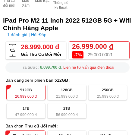
Thu cũ
Màu
Màu Bạc
Thông số
đổi mới
Xám
kỹ thuật
iPad Pro M2 11 inch 2022 512GB 5G + Wifi
Chính Hãng Apple
1 đánh giá | Hỏi Đáp
26.999.000
đ
26.999.000 đ
Giá Thu Cũ Đổi Mới
29.000.000đ
-7%
Trả trước:
8.099.700 đ
.
Liên hệ tư vấn qua điện thoại
Bạn đang xem phiên bản
512GB
:
512GB
128GB
256GB
26.999.000
đ
21.999.000
đ
25.999.000
đ
1TB
2TB
47.990.000
đ
56.990.000
đ
Bạn chọn
Thu cũ đổi mới
: