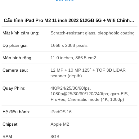
Cấu hình iPad Pro M2 11 inch 2022 512GB 5G + Wifi Chính Hãng Apple
Mặt kính cảm ứng:
Scratch-resistant glass, oleophobic coating
Độ phân giải:
1668 x 2388 pixels
Màn hình rộng:
11.0 inches, 366.5 cm2
Camera sau:
12 MP + 10 MP 125˚ + TOF 3D LiDAR
scanner (depth)
Quay Phim:
4K@24/25/30/60fps,
1080p@25/30/60/120/240fps; gyro-EIS,
ProRes, Cinematic mode (4K, 1080p)
Hệ điều hành:
iPadOS 16
Chipset:
Apple M2
RAM:
8GB