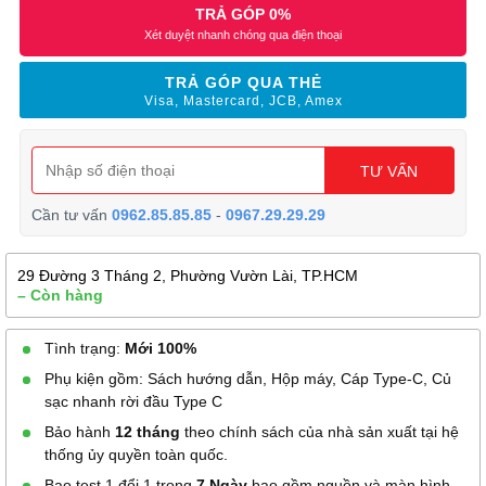
TRẢ GÓP 0%
Xét duyệt nhanh chóng qua điện thoại
TRẢ GÓP QUA THẺ
Visa, Mastercard, JCB, Amex
TƯ VẤN
Cần tư vấn
0962.85.85.85
-
0967.29.29.29
29 Đường 3 Tháng 2, Phường Vườn Lài, TP.HCM
– Còn hàng
Tình trạng:
Mới 100%
Phụ kiện gồm: Sách hướng dẫn, Hộp máy, Cáp Type-C, Củ
sạc nhanh rời đầu Type C
Bảo hành
12 tháng
theo chính sách của nhà sản xuất tại hệ
thống ủy quyền toàn quốc.
Bao test 1 đổi 1 trong
7 Ngày
bao gồm nguồn và màn hình