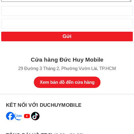
Phạm Gia Tuấn
098103xxxx
04:00 08/07/2026
Trần Viết Trường
096776xxxx
01:59 08/07/2026
Trần Viết Trường
096776xxxx
01:41 08/07/2026
Trần Viết Trường
096776xxxx
01:40 08/07/2026
Trần Viết Trường
096776xxxx
01:40 08/07/2026
Cửa hàng Đức Huy Mobile
Bình
090955xxxx
22:41 08/06/2026
29 Đường 3 Tháng 2, Phường Vườn Lài, TP.HCM
Phạm Tiến Công
093402xxxx
21:31 08/06/2026
Xem bản đồ đến cửa hàng
Phạm Tiến Công
093402xxxx
21:08 08/06/2026
Nguyen Huu Hung
097636xxxx
21:03 08/06/2026
KẾT NỐI VỚI DUCHUYMOBILE
Nguyen Huu Hung
097636xxxx
21:03 08/06/2026
Nguyễn Hương
084383xxxx
18:45 08/06/2026