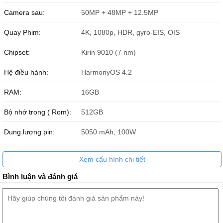
Camera sau:
50MP + 48MP + 12.5MP
Ngô Văn Toàn
096940xxxx
08:39 08/07/2026
Quay Phim:
4K, 1080p, HDR, gyro-EIS, OIS
Ngô Văn Toàn
096940xxxx
08:39 08/07/2026
Chipset:
Kirin 9010 (7 nm)
Vũ
035463xxxx
08:07 08/07/2026
Hệ điều hành:
HarmonyOS 4.2
Vũ
035463xxxx
08:06 08/07/2026
RAM:
16GB
mập zủ
035463xxxx
08:05 08/07/2026
Bộ nhớ trong ( Rom):
512GB
VŨ
035463xxxx
08:05 08/07/2026
Dung lượng pin:
5050 mAh, 100W
VŨ
035463xxxx
08:04 08/07/2026
Minh Luân
089844xxxx
07:23 08/07/2026
Xem cấu hình chi tiết
Thu Le
033367xxxx
04:11 08/07/2026
Bình luận và đánh giá
văn thu
033367xxxx
04:10 08/07/2026
Phạm Gia Tuấn
098103xxxx
04:00 08/07/2026