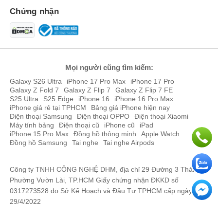
Trần Thị Bình
090495xxxx
17:15 08/06/2026
Chứng nhận
Anh Hảo
091942xxxx
14:34 08/06/2026
Anh Hảo
091942xxxx
14:34 08/06/2026
Hà van mạnh
097786xxxx
14:33 08/06/2026
Mọi người cũng tìm kiếm:
Galaxy S26 Ultra
iPhone 17 Pro Max
iPhone 17 Pro
Hà van mạnh
097786xxxx
14:28 08/06/2026
Galaxy Z Fold 7
Galaxy Z Flip 7
Galaxy Z Flip 7 FE
S25 Ultra
S25 Edge
iPhone 16
iPhone 16 Pro Max
Hà văn manh
097786xxxx
14:25 08/06/2026
iPhone giá rẻ tại TPHCM
Bảng giá iPhone hiện nay
Điện thoại Samsung
Điện thoại OPPO
Điện thoại Xiaomi
Nguyễn Văn Quang
090876xxxx
11:17 08/06/2026
Máy tính bảng
Điện thoại cũ
iPhone cũ
iPad
iPhone 15 Pro Max
Đồng hồ thông minh
Apple Watch
di
Đồng hồ Samsung
Tai nghe
096166xxxx
Tai nghe Airpods
11:10 08/06/2026
Kiệt
034657xxxx
11:10 08/06/2026
Công ty TNHH CÔNG NGHỆ DHM, địa chỉ 29 Đường 3 Tháng 2,
Phường Vườn Lài, TP.HCM Giấy chứng nhận ĐKKD số
Kiệt
034657xxxx
11:10 08/06/2026
0317273528 do Sở Kế Hoạch và Đầu Tư TPHCM cấp ngày
Hà Việt Đức
035903xxxx
10:50 08/06/2026
29/4/2022