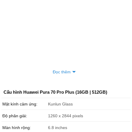
phong
098703xxxx
13:21 08/07/2026
Bình
090337xxxx
12:00 08/07/2026
Anh Tấn
090894xxxx
11:47 08/07/2026
Anh Tấn
090894xxxx
11:46 08/07/2026
Đặng Kiều Anh
098378xxxx
11:44 08/07/2026
Nguyễn Xuân Nam
090427xxxx
11:30 08/07/2026
Đọc thêm
Nguyễn Xuân Nam
090427xxxx
11:14 08/07/2026
Dung Huỳnh
083456xxxx
10:06 08/07/2026
Cấu hình Huawei Pura 70 Pro Plus (16GB | 512GB)
HOÀNG PHÚC
097582xxxx
10:05 08/07/2026
Mặt kính cảm ứng:
Kunlun Glass
HOÀNG PHÚC
097582xxxx
10:05 08/07/2026
Độ phân giải:
1260 x 2844 pixels
binh nguyen
090955xxxx
08:59 08/07/2026
Màn hình rộng:
6.8 inches
mập zủ
035463xxxx
08:56 08/07/2026