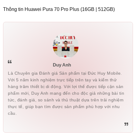
Thông tin Huawei Pura 70 Pro Plus (16GB | 512GB)
Tony
090104xxxx
21:00 08/07/2026
Trần Hùng
084383xxxx
19:29 08/07/2026
Hoàng Cao Kỳ
087666xxxx
19:05 08/07/2026
Hoàng Cao kỳ
087666xxxx
19:01 08/07/2026
Hoàng Cao kỳ
087666xxxx
19:01 08/07/2026
Duy Anh
Hoàng Cao kỳ
087666xxxx
19:00 08/07/2026
Là Chuyên gia Đánh giá Sản phẩm tại Đức Huy Mobile.
Với 5 năm kinh nghiệm trực tiếp trên tay và kiểm thử
nguyễn đức vinh
033208xxxx
17:20 08/07/2026
hàng trăm thiết bị di động. Với lợi thế được tiếp cận sản
phẩm mới, Duy Anh mang đến cho độc giả những bài tin
VO THANH VINH
090660xxxx
16:34 08/07/2026
tức, đánh giá, so sánh và thủ thuật dựa trên trải nghiệm
VO THANH VINH
090660xxxx
16:34 08/07/2026
thực tế, giúp bạn tìm được sản phẩm phù hợp với nhu
cầu.
VO THANH VINH
090660xxxx
16:34 08/07/2026
HOÀNG PHÚC
097582xxxx
14:20 08/07/2026