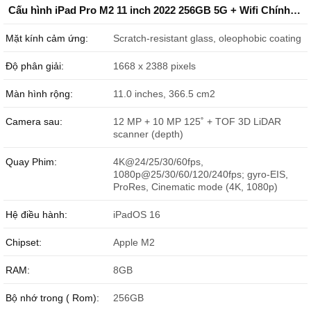
Phan dũng hải
090855xxxx
10:17 08/08/2026
Cấu hình iPad Pro M2 11 inch 2022 256GB 5G + Wifi Chính Hãng Apple
Lê sơn
098918xxxx
06:52 08/08/2026
Mặt kính cảm ứng:
Scratch-resistant glass, oleophobic coating
Lê sơn
098918xxxx
06:51 08/08/2026
Độ phân giải:
1668 x 2388 pixels
quyết
096165xxxx
00:57 08/08/2026
Màn hình rộng:
11.0 inches, 366.5 cm2
quyết
096165xxxx
00:57 08/08/2026
Camera sau:
12 MP + 10 MP 125˚ + TOF 3D LiDAR
scanner (depth)
Nguyễn Hoàng Phi
033984xxxx
23:29 08/07/2026
Quay Phim:
4K@24/25/30/60fps,
Thưởng Nguyễn
098867xxxx
23:03 08/07/2026
1080p@25/30/60/120/240fps; gyro-EIS,
ProRes, Cinematic mode (4K, 1080p)
Nguyen tuan dat
078915xxxx
21:56 08/07/2026
Hệ điều hành:
iPadOS 16
Tony
090104xxxx
21:00 08/07/2026
Chipset:
Apple M2
Tony
090104xxxx
21:00 08/07/2026
RAM:
8GB
Tony
090104xxxx
21:00 08/07/2026
Bộ nhớ trong ( Rom):
256GB
Trần Hùng
084383xxxx
19:29 08/07/2026