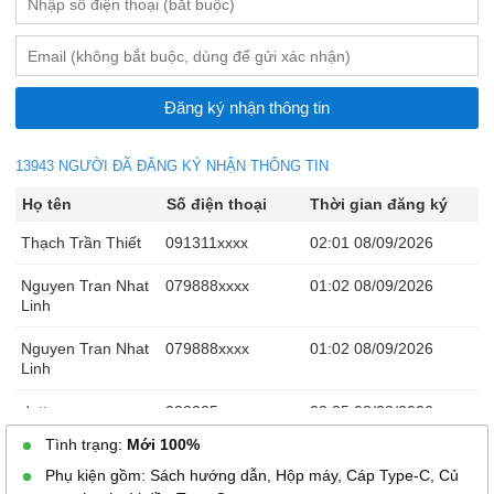
13943 NGƯỜI ĐÃ ĐĂNG KÝ NHẬN THÔNG TIN
Họ tên
Số điện thoại
Thời gian đăng ký
Thạch Trần Thiết
091311xxxx
02:01 08/09/2026
Nguyen Tran Nhat
079888xxxx
01:02 08/09/2026
Linh
Nguyen Tran Nhat
079888xxxx
01:02 08/09/2026
Linh
datt
033205xxxx
23:35 08/08/2026
Tình trạng:
Mới 100%
NGUYEN VAN
034273xxxx
23:33 08/08/2026
TUAN
Phụ kiện gồm: Sách hướng dẫn, Hộp máy, Cáp Type-C, Củ