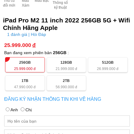
Thu cũ
Màu
Màu Bạc
Thông số
đổi mới
Xám
kỹ thuật
iPad Pro M2 11 inch 2022 256GB 5G + Wifi
Chính Hãng Apple
1 đánh giá | Hỏi Đáp
25.999.000
đ
Bạn đang xem phiên bản
256GB
:
256GB
128GB
512GB
25.999.000
đ
21.999.000
đ
26.999.000
đ
1TB
2TB
47.990.000
đ
56.990.000
đ
ĐĂNG KÝ NHẬN THÔNG TIN KHI VỀ HÀNG
Anh
Chị