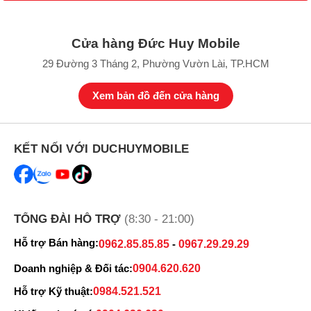
Anh Tấn
090894xxxx
11:47 08/07/2026
Anh Tấn
090894xxxx
11:46 08/07/2026
Cửa hàng Đức Huy Mobile
Đặng Kiều Anh
098378xxxx
11:44 08/07/2026
29 Đường 3 Tháng 2, Phường Vườn Lài, TP.HCM
Nguyễn Xuân Nam
090427xxxx
11:30 08/07/2026
Xem bản đồ đến cửa hàng
Nguyễn Xuân Nam
090427xxxx
11:14 08/07/2026
Dung Huỳnh
083456xxxx
10:06 08/07/2026
KẾT NỐI VỚI DUCHUYMOBILE
HOÀNG PHÚC
097582xxxx
10:05 08/07/2026
HOÀNG PHÚC
097582xxxx
10:05 08/07/2026
binh nguyen
TỔNG ĐÀI HỖ TRỢ
090955xxxx
(8:30 - 21:00)
08:59 08/07/2026
Hỗ trợ Bán hàng:
0962.85.85.85
-
0967.29.29.29
mập zủ
035463xxxx
08:56 08/07/2026
Doanh nghiệp & Đối tác:
0904.620.620
Ngô Văn Toàn
096940xxxx
08:39 08/07/2026
Hỗ trợ Kỹ thuật:
0984.521.521
Ngô Văn Toàn
096940xxxx
08:39 08/07/2026