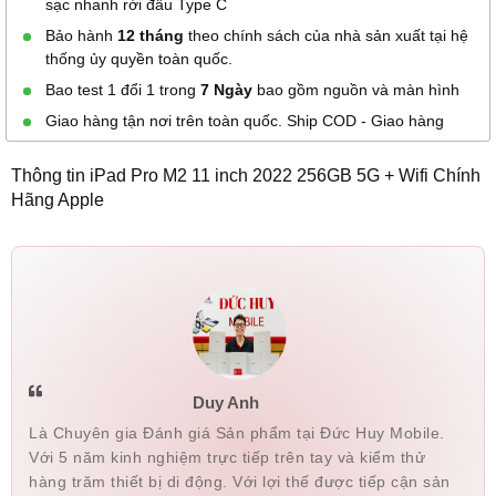
sạc nhanh rời đầu Type C
NGUYEN VAN
034273xxxx
23:33 08/08/2026
Bảo hành
12 tháng
theo chính sách của nhà sản xuất tại hệ
TUAN
thống ủy quyền toàn quốc.
datt
033205xxxx
23:32 08/08/2026
Bao test 1 đổi 1 trong
7 Ngày
bao gồm nguồn và màn hình
Giao hàng tận nơi trên toàn quốc. Ship COD - Giao hàng
Vũ Đức Trung
079326xxxx
21:33 08/08/2026
Lê Thị Trâm
032978xxxx
21:15 08/08/2026
Thông tin iPad Pro M2 11 inch 2022 256GB 5G + Wifi Chính
Hãng Apple
Lê Thị Trâm
032978xxxx
21:15 08/08/2026
Nam Hoàng
090797xxxx
21:07 08/08/2026
do huu hien
098226xxxx
19:09 08/08/2026
Linh
037700xxxx
15:44 08/08/2026
Linh
037700xxxx
15:43 08/08/2026
Duy Anh
Linh
037700xxxx
15:42 08/08/2026
Là Chuyên gia Đánh giá Sản phẩm tại Đức Huy Mobile.
Với 5 năm kinh nghiệm trực tiếp trên tay và kiểm thử
Lưu Trung Thắng
094752xxxx
15:14 08/08/2026
hàng trăm thiết bị di động. Với lợi thế được tiếp cận sản