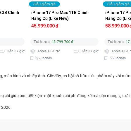
Siêu giảm giá
Siêu giảm giá
2GB Chính 
iPhone 17 Pro Max 1TB Chính 
iPhone 17 Pr
Hãng Cũ (Like New)
Hãng Cũ (Lik
45.999.000
đ
58.999.000
Trả trước:
13.799.700 đ
Trả trước:
17
Đến 37 giờ
Apple A19 Pro
Đến 37 giờ
Apple A19 P
6.9 inches
6.9 inches
g, màn hình và nhiếp ảnh. Giờ đây, cơ hội sở hữu siêu phẩm này với mức 
g chỉ giúp bạn tiết kiệm một khoản chi phí đáng kể mà còn mang lại tr
m 2026.