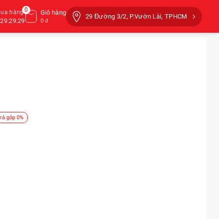
0
mua hàng
Giỏ hàng
29 Đường 3/2, P.Vườn Lài, TPHCM
29.29.29
0 đ
rả góp 0%