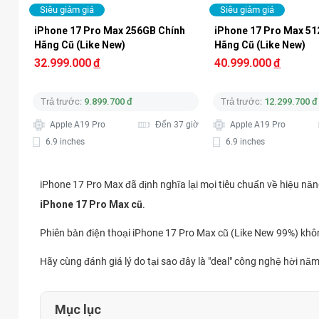
Siêu giảm giá
Siêu giảm giá
iPhone 17 Pro Max 256GB Chính 
iPhone 17 Pro Max 51
Hãng Cũ (Like New)
Hãng Cũ (Like New)
32.999.000
đ
40.999.000
đ
Trả trước:
9.899.700 đ
Trả trước:
12.299.700 đ
Apple A19 Pro
Đến 37 giờ
Apple A19 Pro
6.9 inches
6.9 inches
iPhone 17 Pro Max đã định nghĩa lại mọi tiêu chuẩn về hiệu năn
iPhone 17 Pro Max cũ
.
Phiên bản điện thoại iPhone 17 Pro Max cũ (Like New 99%) khôn
Hãy cùng đánh giá lý do tại sao đây là "deal" công nghệ hời nă
Mục lục