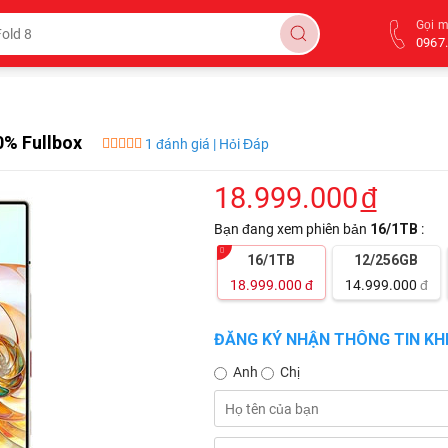
Gọi 
0967.
0% Fullbox
1 đánh giá | Hỏi Đáp
18.999.000
đ
Bạn đang xem phiên bản
16/1TB
:
16/1TB
12/256GB
18.999.000
đ
14.999.000
đ
ĐĂNG KÝ NHẬN THÔNG TIN KHI
Anh
Chị