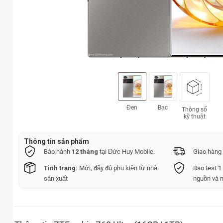
Đen
Bạc
Thông số
kỹ thuật
Thông tin sản phẩm
Bảo hành
12 tháng
tại Đức Huy Mobile.
Giao hàng 
Tình trạng:
Mới, đầy đủ phụ kiện từ nhà
Bao test 1
sản xuất
nguồn và 