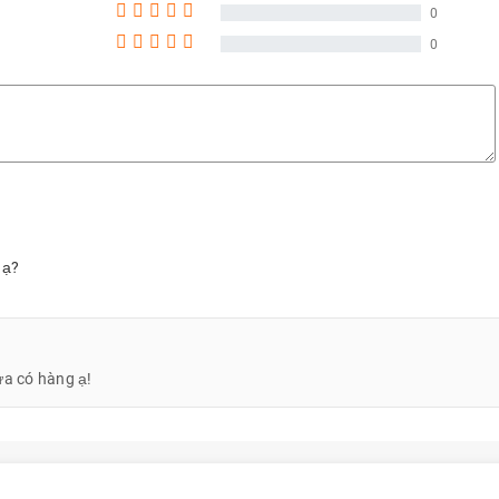
nguyễn thị ánh tuyết
0943
0
0
Hoàng Gia Bảo
0355
Hoàng Gia Bảo
0355
Lưu Quách Trung
0908
Lưu Quách Trung
0908
Lương Tư
0903
Tu Luong
0903
 ạ?
Nguyễn Thịnh Đạt
0387
Trương Hiếu Sang
0369
Trương Hiếu Sang
0369
ưa có hàng ạ!
Sang
0369
Sang
0369