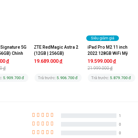
tân
0336
tân
0336
Nguyễn Văn Tiến
0961
Nguyễn Văn Tiến
0961
Siêu giảm giá
Signature 5G 
ZTE RedMagic Astra 2 
iPad Pro M2 11 inch 
Phan Thị Anh Thư
0528
56GB) Chính 
(12GB | 256GB)
2022 128GB WiFi Mỹ
Phan Thị Anh Thư
0528
000
đ
19.689.000
đ
19.599.000
đ
0
đ
21.999.000
đ
Phan Thị Anh Thư
0528
c:
5.909.700 đ
Trả trước:
5.906.700 đ
Trả trước:
5.879.700 đ
Phan Thị Anh Thư
0528
lê thế bảo
0979
Lý Kim Hà
0333
1
BUI HUY LONG
0985
0
nguyễn thị ánh tuyết
0943
0