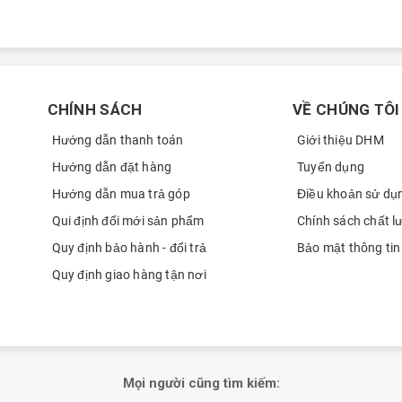
Sang
0369
Minh Han
0908
Minh Han
0908
Nguyễn Thị Hồng Liên
0868
CHÍNH SÁCH
VỀ CHÚNG TÔI
Nguyễn Thị Hồng Liên
0868
Hướng dẫn thanh toán
Giới thiệu DHM
Nguyễn Thị Hồng Liên
0868
Hướng dẫn đặt hàng
Tuyển dụng
Hướng dẫn mua trả góp
Điều khoản sử dụ
Hoàng Lê Gia Bảo
0337
Qui định đổi mới sản phẩm
Chính sách chất l
Đào Minh Tuấn
0908
Quy định bảo hành - đổi trả
Bảo mật thông tin
Dương Tấn Phong
0703
Quy định giao hàng tận nơi
Dương Tấn Phong
0703
Quân
0397
Chinh Pham
0915
Mọi người cũng tìm kiếm:
Chinh Pham
0915