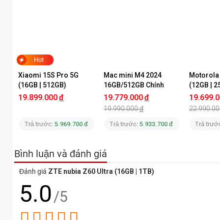
Hot
Xiaomi 15S Pro 5G 
Mac mini M4 2024 
Motorola 
(16GB | 512GB)
16GB/512GB Chính 
(12GB | 2
Hãng
Hãng
19.899.000
đ
19.779.000
đ
19.699.
19.990.000
đ
22.990.00
Trả trước:
5.969.700 đ
Trả trước:
5.933.700 đ
Trả trướ
Bình luận và đánh giá
Đánh giá
ZTE nubia Z60 Ultra (16GB | 1TB)
5.0
/5