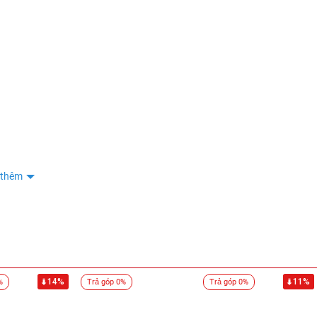
Nguyễn thị kim tuyến
0933
Ngọc Tuyền
0392
Ngọc Tuyền
0392
Ngọc Tuyền
0392
Ngọc Tuyền
0392
Huệ Hoàng Thị
0938
KHOA DANG
0877
 thêm
KHOA DANG
0877
KHOA DANG
0877
KHOA DANG
0877
KHOA DANG
0877
14%
11%
%
Trả góp 0%
Trả góp 0%
tân
0336