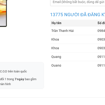
13775 NGƯỜI ĐÃ ĐĂNG K
Họ tên
Số đ
Trần Thanh Hải
0984
Khoa
0903
Khoa
0903
Quang
0911
Quang
0911
C.O.D trên toàn quốc
Quang
0911
 đổi 1 trong
7 ngày
bao gồm
Quang
0911
màn hình
Quang
0911
Quang
0911