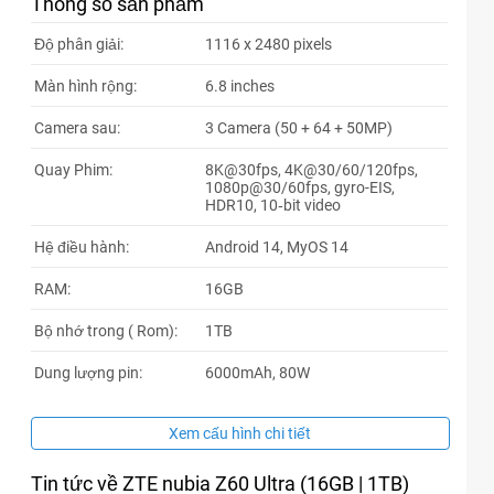
Thông số sản phẩm
85xxxx
19:10 08/04/2026
Độ phân giải:
1116 x 2480 pixels
61xxxx
17:38 08/04/2026
Màn hình rộng:
6.8 inches
61xxxx
17:37 08/04/2026
Camera sau:
3 Camera (50 + 64 + 50MP)
61xxxx
17:36 08/04/2026
Quay Phim:
8K@30fps, 4K@30/60/120fps,
15xxxx
16:41 08/04/2026
1080p@30/60fps, gyro-EIS,
HDR10, 10‑bit video
40xxxx
15:48 08/04/2026
Hệ điều hành:
Android 14, MyOS 14
40xxxx
15:46 08/04/2026
RAM:
16GB
20xxxx
15:38 08/04/2026
Bộ nhớ trong ( Rom):
1TB
97xxxx
15:27 08/04/2026
Dung lượng pin:
6000mAh, 80W
67xxxx
13:14 08/04/2026
67xxxx
13:08 08/04/2026
Xem cấu hình chi tiết
85xxxx
12:14 08/04/2026
Tin tức về ZTE nubia Z60 Ultra (16GB | 1TB)