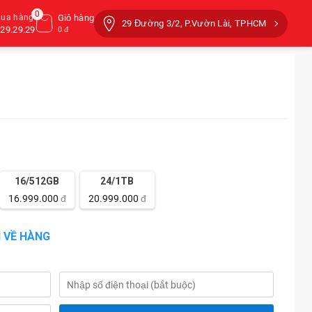
0
mua hàng
Giỏ hàng
29 Đường 3/2, P.Vườn Lài, TPHCM
29.29.29
0 đ
16/512GB
24/1TB
16.999.000
đ
20.999.000
đ
 VỀ HÀNG