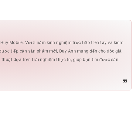
Đăng
0937
Tạ minh Hồng
0903
Tạ minh Hồng
0903
Tạ minh Hồng
0903
uy Mobile. Với 5 năm kinh nghiệm trực tiếp trên tay và kiểm
huy ban
0963
hế được tiếp cận sản phẩm mới, Duy Anh mang đến cho độc giả
ủ thuật dựa trên trải nghiệm thực tế, giúp bạn tìm được sản
Ma Văn Chính
0364
Ma Văn Chính
0364
Minh triết
0987
Anh Huy
0339
tân
0372
danh tân
0372
Đức Anh
0962