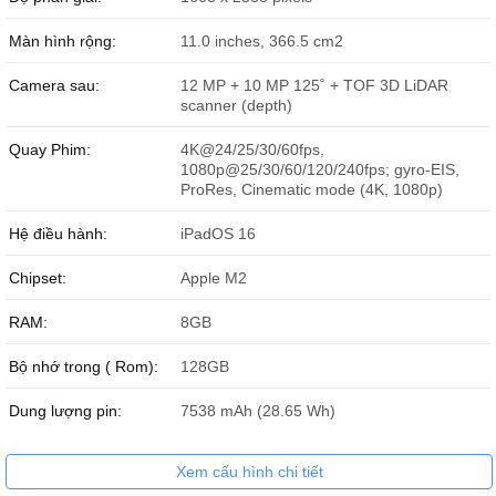
Màn hình rộng:
11.0 inches, 366.5 cm2
Camera sau:
12 MP + 10 MP 125˚ + TOF 3D LiDAR
scanner (depth)
Quay Phim:
4K@24/25/30/60fps,
1080p@25/30/60/120/240fps; gyro-EIS,
ProRes, Cinematic mode (4K, 1080p)
Hệ điều hành:
iPadOS 16
Chipset:
Apple M2
RAM:
8GB
Bộ nhớ trong ( Rom):
128GB
Dung lượng pin:
7538 mAh (28.65 Wh)
Xem cấu hình chi tiết