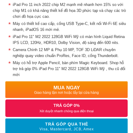
iPad Pro 11 inch 2022 chip M2 mạnh mẽ nhanh hơn 15% so với
chip M1 có khả năng thiết kế đồ họa 3D phức tạp và chạy các trò
chơi đồ họa cực cao.
Máy có thiết kế cao cấp, cổng USB Type-C, kết nối Wi-Fi 6E siêu
nhanh, iPadOS 16 mới mẻ.
iPad Pro 11" M2 2022 128GB WiFi Mỹ có màn hình Liquid Retina
IPS LCD, 120Hz, HDR10, Dolby Vision, độ sáng đến 600 nits.
Camera Chính 12 MP & Phụ 10 MP, TOF 3D LiDAR chuyên
nghiệp quay video chuẩn ProRes, Face ID, cổng Thunderbolt.
Máy có hỗ trợ Apple Pencil, bàn phím Magic Keyboard. Shop hỗ
trợ trả góp 0% iPad Pro 11" M2 2022 128GB WiFi Mỹ , thu cũ đổi
mới
MUA NGAY
Giao hàng tận nơi hoặc lấy tại cửa hàng
TRẢ GÓP 0%
Xét duyệt nhanh chóng qua điện thoại
TRẢ GÓP QUA THẺ
Visa, Mastercard, JCB, Amex