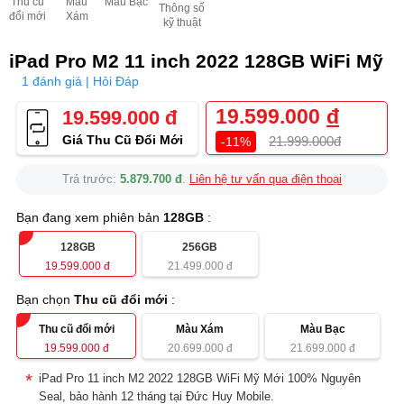
Thu cũ
Màu
Màu Bạc
Thông số
đổi mới
Xám
kỹ thuật
iPad Pro M2 11 inch 2022 128GB WiFi Mỹ
1 đánh giá | Hỏi Đáp
19.599.000
đ
19.599.000 đ
Giá Thu Cũ Đổi Mới
21.999.000đ
-11%
Trả trước:
5.879.700 đ
.
Liên hệ tư vấn qua điện thoại
Bạn đang xem phiên bản
128GB
:
128GB
256GB
19.599.000
đ
21.499.000
đ
Bạn chọn
Thu cũ đổi mới
:
Thu cũ đổi mới
Màu Xám
Màu Bạc
19.599.000
đ
20.699.000
đ
21.699.000
đ
iPad Pro 11 inch M2 2022 128GB WiFi Mỹ Mới 100% Nguyên
Seal, bảo hành 12 tháng tại Đức Huy Mobile.