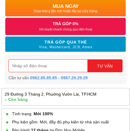
MUA NGAY
Giao hàng tận nơi hoặc lấy tại cửa hàng
TRẢ GÓP 0%
Xét duyệt nhanh chóng qua điện thoại
TRẢ GÓP QUA THẺ
Visa, Mastercard, JCB, Amex
TƯ VẤN
Cần tư vấn
0962.85.85.85
-
0967.29.29.29
29 Đường 3 Tháng 2, Phường Vườn Lài, TP.HCM
– Còn hàng
Tình trạng:
Mới 100%
Phụ kiện gồm: Mới, đầy đủ phụ kiện từ nhà sản xuất
Bảo hành
12 tháng
tại Đức Huy Mobile.