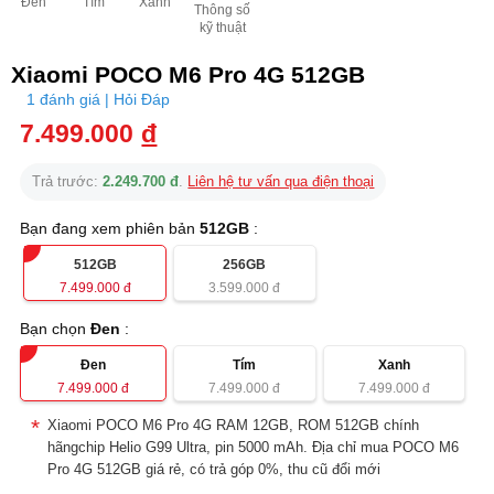
Đen
Tím
Xanh
Thông số
kỹ thuật
Xiaomi POCO M6 Pro 4G 512GB
1 đánh giá | Hỏi Đáp
7.499.000
đ
Trả trước:
2.249.700 đ
.
Liên hệ tư vấn qua điện thoại
Bạn đang xem phiên bản
512GB
:
512GB
256GB
7.499.000
đ
3.599.000
đ
Bạn chọn
Đen
:
Đen
Tím
Xanh
7.499.000
đ
7.499.000
đ
7.499.000
đ
Xiaomi POCO M6 Pro 4G RAM 12GB, ROM 512GB chính
hãngchip Helio G99 Ultra, pin 5000 mAh. Địa chỉ mua POCO M6
Pro 4G 512GB giá rẻ, có trả góp 0%, thu cũ đổi mới