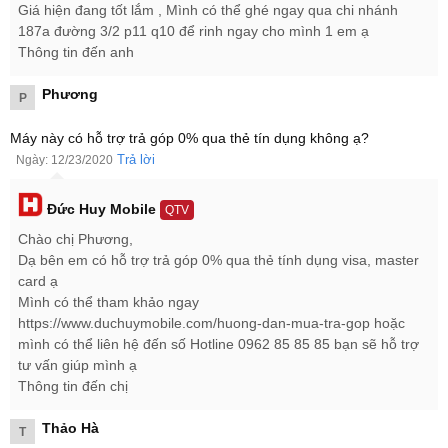
Giá hiện đang tốt lắm , Mình có thể ghé ngay qua chi nhánh
187a đường 3/2 p11 q10 để rinh ngay cho mình 1 em ạ
Thông tin đến anh
Về cấu hình, không có tác vụ cơ bản nào hay các tựa game nặng
Phương
P
và HOT hiện nay như Liên Quân Mobile, hay PlayerUnknown's
Battlegrounds Mobile làm khó được chiếc điện thoại iPhone 11
Máy này có hỗ trợ trả góp 0% qua thẻ tín dụng không ạ?
64GB VN/A nhờ vi xử lý đang có mặt trên bộ đôi
iPhone 11 Pro
,
Trả lời
Ngày: 12/23/2020
iPhone 11 Pro Max
là Apple A13 Bionic 6 nhân.
Đức Huy Mobile
Con chip này được hỗ trợ bởi thanh RAM 4 GB, viên pin dung
QTV
lượng 3110 mAh bền bỉ, tích hợp công nghệ sạc nhanh có dây và
Chào chị Phương,
không dây tiện lợi.
Dạ bên em có hỗ trợ trả góp 0% qua thẻ tính dụng visa, master
card ạ
Mình có thể tham khảo ngay
https://www.duchuymobile.com/huong-dan-mua-tra-gop hoặc
mình có thể liên hệ đến số Hotline 0962 85 85 85 bạn sẽ hỗ trợ
tư vấn giúp mình ạ
Thông tin đến chị
Thảo Hà
T