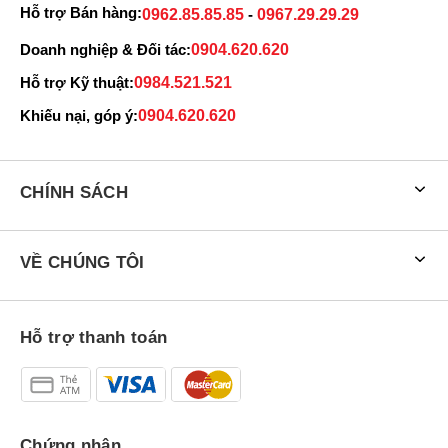
Hỗ trợ Bán hàng:
0962.85.85.85
-
0967.29.29.29
Doanh nghiệp & Đối tác:
0904.620.620
Hỗ trợ Kỹ thuật:
0984.521.521
Duy Anh
Khiếu nại, góp ý:
0904.620.620
Là Chuyên gia Đánh giá Sản phẩm tại Đức Huy Mobile.
Với 5 năm kinh nghiệm trực tiếp trên tay và kiểm thử
hàng trăm thiết bị di động. Với lợi thế được tiếp cận sản
CHÍNH SÁCH
phẩm mới, Duy Anh mang đến cho độc giả những bài tin
tức, đánh giá, so sánh và thủ thuật dựa trên trải nghiệm
thực tế, giúp bạn tìm được sản phẩm phù hợp với nhu
VỀ CHÚNG TÔI
cầu.
Hỗ trợ thanh toán
Chứng nhận