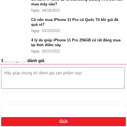
mua máy nào?
Ngày: 04/18/2022
Về ngoại hình, iPhone 11 64GB chính hãng có thiết kế cao cấp với
Có nên mua iPhone 11 Pro cũ Quốc Tế khi giá đã
khung kim loại nguyên khối + mặt lưng kính cường lực tạo nên vẻ
quá rẻ?
bóng bẩy và sang trọng, nhiều màu sắc thời thượng.
Ngày: 03/23/2022
Ngoài ra, thì mẫu smartphone còn có khả năng kháng nước/ bụi
4 lý do giúp iPhone 11 Pro 256GB cũ rất đáng mua
tại thời điểm này
cực xịn xò.
Ngày: 02/21/2022
Bình luận và đánh giá