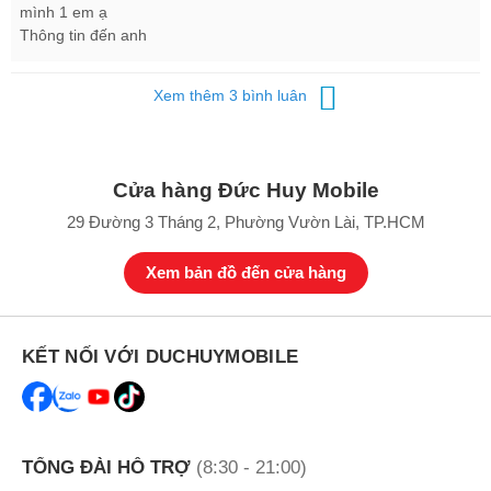
mình 1 em ạ
Thông tin đến anh
Xem thêm 3 bình luân
Cửa hàng Đức Huy Mobile
29 Đường 3 Tháng 2, Phường Vườn Lài, TP.HCM
Xem bản đồ đến cửa hàng
Đặc biệt, mẫu smartphone iPhone 11 hàng VN/A còn được bảo
hành chính hãng 12 tháng tại trung tâm ủy quyền của Apple, lỗi là 1
KẾT NỐI VỚI DUCHUYMOBILE
đổi 1 trong 1 năm giúp quý khách hàng yên tâm sử dụng lâu dài.
Duchuymobile.com
TỔNG ĐÀI HỖ TRỢ
(8:30 - 21:00)