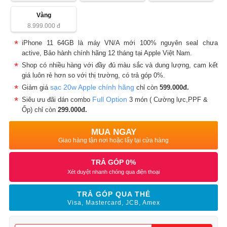
Vàng
8.999.000
đ
iPhone 11 64GB là máy VN/A mới 100% nguyên seal chưa
active, Bảo hành chính hãng 12 tháng tại Apple Việt Nam.
Shop có nhiều hàng với đầy đủ màu sắc và dung lượng, cam kết
giá luôn rẻ hơn so với thị trường, có trả góp 0%.
sạc 20w Apple chính hãng
Giảm giá
chỉ còn
599.000đ.
Full Option
Siêu ưu đãi dán combo
3 món ( Cường lực,PPF &
Ốp) chỉ còn
299.000đ.
MUA NGAY
Giao hàng tận nơi hoặc lấy tại cửa hàng
TRẢ GÓP 0%
Xét duyệt nhanh chóng qua điện thoại
TRẢ GÓP QUA THẺ
Visa, Mastercard, JCB, Amex