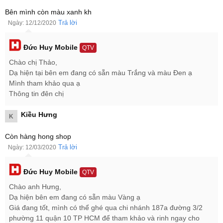
Bên mình còn màu xanh kh
Trả lời
Ngày: 12/12/2020
Đức Huy Mobile
QTV
Mặt lưng của iPhone 11 64GB hàng chính hãng gây ấn tượng với
Chào chị Thảo,
cụm camera kép có cùng độ phân giải 12 MP được tích hợp 3 đèn
Dạ hiện tại bên em đang có sẵn màu Trắng và màu Đen ạ
LED 2 tông màu hỗ trợ chụp ảnh đêm (Night Mode) cực tốt.
Mình tham khảo qua ạ
Đặc biệt, camera của chiếc smartphone iPhone 11 còn được tích
Thông tin đên chị
hợp các chế độ chụp thông minh như: HDR, chân dung, tự động
lấy nét (AF), quay chậm, chụp ảnh góc siêu rộng, và quay phim
Kiều Hưng
K
chuẩn tối đa lên tới 4K 2160p@60fp ấn tượng.
Mua iPhone 11 chính hãng ở đâu giá rẻ, uy tín?
Còn hàng hong shop
Trả lời
Ngày: 12/03/2020
Khi mua chiếc điện thoại iPhone 11 chính hãng VN/A tại Đức Huy
Mobile ngoài mức giá rẻ nhất thị trường, còn có ưu đãi trả góp lãi
suất 0%, thu cũ đổi mới lên đời cực tiết kiệm với mức trợ giá cao
Đức Huy Mobile
QTV
nhất.
Chào anh Hưng,
Dạ hiện bên em đang có sẵn màu Vàng ạ
Giá đang tốt, mình có thể ghé qua chi nhánh 187a đường 3/2
phường 11 quận 10 TP HCM để tham khảo và rinh ngay cho