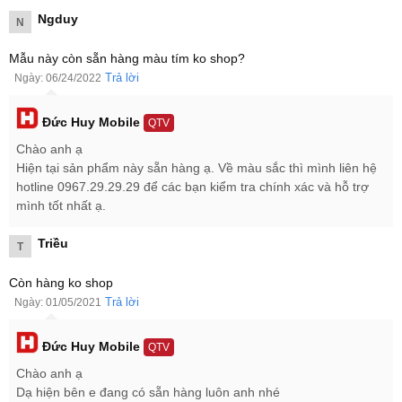
Màn hình của iPhone 11 chính hãng có notch để chứa cảm biến
Ngduy
N
Face ID và camera phụ độ phân giải 12 MP.
Mẫu này còn sẵn hàng màu tím ko shop?
Bên cạnh đó khả năng hiển thị của mẫu smartphone iPhone 11
Trả lời
Ngày: 06/24/2022
cũng được đánh giá cực cao với màu sắc trung thực, sống động
nhờ được Apple trang bị công nghệ màn hình IPS LCD kích thước
6.1 inch với độ phân giải 828 x 1792 pixels. Đặc biệt, màn hình này
Đức Huy Mobile
QTV
còn được bảo vệ bằng lớp kính cường lực Oleophobic cao cấp.
Chào anh ạ
Hiện tại sản phẩm này sẵn hàng ạ. Về màu sắc thì mình liên hệ
hotline 0967.29.29.29 để các bạn kiểm tra chính xác và hỗ trợ
mình tốt nhất ạ.
Triều
T
Còn hàng ko shop
Trả lời
Ngày: 01/05/2021
Đức Huy Mobile
QTV
Chào anh ạ
Dạ hiện bên e đang có sẵn hàng luôn anh nhé