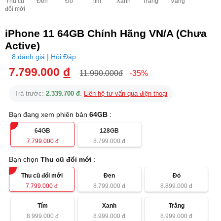
Thu cũ
Đen
Đỏ
Tím
Xanh
Trắng
Vàng
đổi mới
iPhone 11 64GB Chính Hãng VN/A (Chưa
Active)
8 đánh giá | Hỏi Đáp
7.799.000
đ
11.990.000đ
-35%
Trả trước:
2.339.700 đ
.
Liên hệ tư vấn qua điện thoại
Bạn đang xem phiên bản
64GB
:
64GB
128GB
7.799.000
đ
8.799.000
đ
Bạn chọn
Thu cũ đổi mới
:
Thu cũ đổi mới
Đen
Đỏ
7.799.000
đ
8.799.000
đ
8.899.000
đ
Tím
Xanh
Trắng
8.999.000
đ
8.999.000
đ
8.999.000
đ