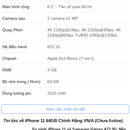
Màn hình rộng:
6.1" - Tần số quét 60 Hz
Camera sau:
2 camera 12 MP
Quay Phim:
4K 2160p@24fps, 4K 2160p@30fps, 4K
2160p@60fps, FullHD 1080p@120fps
Dù có giá rẻ hơn thị trường đến vài triệu nhưng Đức Huy Mobile
Hệ điều hành:
iOS 15
vẫn cam kết mẫu smartphone
iPhone 11
là máy mới 100% chính
hãng tem FPT nguyên seal hàng VN/A đầy đủ phụ kiện zin chuẩn
Chipset:
Apple A13 Bionic (7 nm+)
Apple cực xịn.
RAM:
4 GB
Bộ nhớ trong ( Rom):
64 GB
Dung lượng pin:
3110 mAh
Xem cấu hình chi tiết
Tin tức về iPhone 11 64GB Chính Hãng VN/A (Chưa Active)
So sánh iPhone 11 và Samsung Galaxy A73 5G: Nên