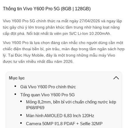
Huệ Hoàng Thị
093816xxxx
10:16 08/04/2026
Thông tin Vivo Y600 Pro 5G (8GB | 128GB)
KHOA DANG
087759xxxx
10:10 08/04/2026
Vivo Y600 Pro 5G chính thức ra mắt ngày 27/04/2026 và ngay lập
KHOA DANG
087759xxxx
09:47 08/04/2026
tức gây chú ý lớn trong phân khúc tầm trung nhờ hàng loạt nâng
cấp đột phá. Nổi bật nhất là viên pin Si/C Li-Ion 10.200mAh.
KHOA DANG
087759xxxx
09:47 08/04/2026
Vivo Y600 Pro là lựa chọn đáng cân nhắc cho người dùng cần một
chiếc điện thoại bền bỉ, pin trâu, màn đẹp trong tầm ngân sách hợp
KHOA DANG
087759xxxx
09:46 08/04/2026
lý. Tại Đức Huy Mobile, đây là một trong những mẫu máy Vivo
KHOA DANG
087759xxxx
09:46 08/04/2026
được tư vấn nhiều nhất đầu năm 2026.
tân
033637xxxx
09:08 08/04/2026
Mục lục
tân
033637xxxx
09:07 08/04/2026
Giá Vivo Y600 Pro chính thức
tân
033637xxxx
09:05 08/04/2026
Tổng quan Vivo Y600 Pro 5G
Mỏng 8,2mm, bền bỉ với chuẩn chống nước kép
Nguyễn Văn Tiến
096183xxxx
08:44 08/04/2026
IP68/IP69
Màn hình AMOLED 6,83 Inch 120Hz
Nguyễn Văn Tiến
096183xxxx
08:43 08/04/2026
Camera 50MP f/1.8 PDAF + Selfie 32MP
Phan Thị Anh Thư
052889xxxx
00:25 08/04/2026