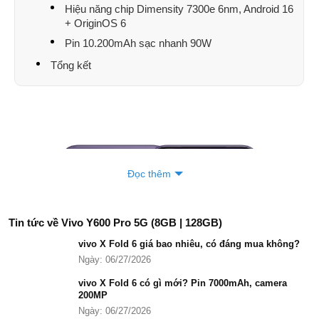
Hiệu năng chip Dimensity 7300e 6nm, Android 16
+ OriginOS 6
Phan Thị Anh Thư
052889xxxx
00:24 08/04/2026
Pin 10.200mAh sạc nhanh 90W
Phan Thị Anh Thư
052889xxxx
00:24 08/04/2026
Tổng kết
Phan Thị Anh Thư
052889xxxx
00:23 08/04/2026
lê thế bảo
097913xxxx
23:49 08/03/2026
Lý Kim Hà
033311xxxx
23:08 08/03/2026
BUI HUY LONG
098533xxxx
23:04 08/03/2026
Đọc thêm
nguyễn thị ánh tuyết
094336xxxx
22:07 08/03/2026
nguyễn thị ánh tuyết
094336xxxx
22:06 08/03/2026
Tin tức về Vivo Y600 Pro 5G (8GB | 128GB)
vivo X Fold 6 giá bao nhiêu, có đáng mua không?
Hoàng Gia Bảo
035526xxxx
21:37 08/03/2026
Ngày: 06/27/2026
Hoàng Gia Bảo
035526xxxx
21:36 08/03/2026
vivo X Fold 6 có gì mới? Pin 7000mAh, camera
200MP
Lưu Quách Trung
090872xxxx
21:04 08/03/2026
Ngày: 06/27/2026