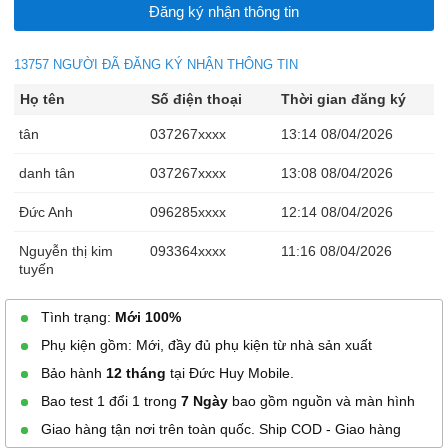
13757 NGƯỜI ĐÃ ĐĂNG KÝ NHẬN THÔNG TIN
Họ tên
Số điện thoại
Thời gian đăng ký
tân
037267xxxx
13:14 08/04/2026
danh tân
037267xxxx
13:08 08/04/2026
Đức Anh
096285xxxx
12:14 08/04/2026
Nguyễn thị kim
093364xxxx
11:16 08/04/2026
tuyến
Ngọc Tuyền
039261xxxx
10:54 08/04/2026
Tình trạng:
Mới 100%
Phụ kiện gồm: Mới, đầy đủ phụ kiện từ nhà sản xuất
Ngọc Tuyền
039261xxxx
10:53 08/04/2026
Bảo hành
12 tháng
tại Đức Huy Mobile.
Ngọc Tuyền
039261xxxx
10:53 08/04/2026
Bao test 1 đổi 1 trong
7 Ngày
bao gồm nguồn và màn hình
Ngọc Tuyền
039261xxxx
10:53 08/04/2026
Giao hàng tận nơi trên toàn quốc. Ship COD - Giao hàng