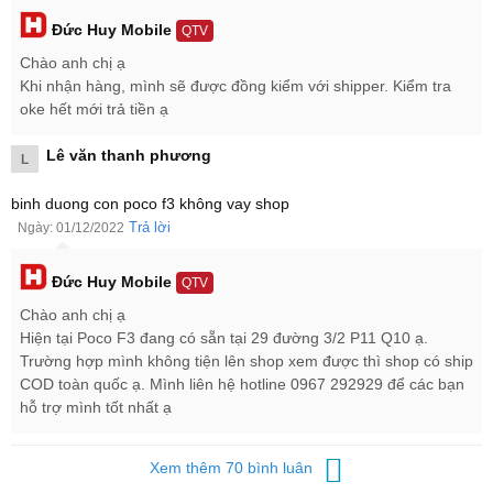
Đức Huy Mobile
QTV
Chào anh chị ạ
Khi nhận hàng, mình sẽ được đồng kiểm với shipper. Kiểm tra
oke hết mới trả tiền ạ
Lê văn thanh phương
L
Màn hình Xiaomi Poco F3 hiển thị hình sắc nét
binh duong con poco f3 không vay shop
Trả lời
Ngày: 01/12/2022
Đức Huy Mobile
QTV
Chào anh chị ạ
Hiện tại Poco F3 đang có sẵn tại 29 đường 3/2 P11 Q10 ạ.
Trường hợp mình không tiện lên shop xem được thì shop có ship
COD toàn quốc ạ. Mình liên hệ hotline 0967 292929 để các bạn
hỗ trợ mình tốt nhất ạ
Xem thêm 70 bình luân