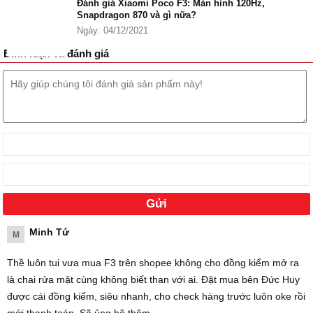
Đánh giá Xiaomi Poco F3: Màn hình 120Hz,
Xiaomi Poco F3 128GB là máy Mới 100% Fullbox Nguyên Seal, đầy
Snapdragon 870 và gì nữa?
đủ phụ kiện xịn.
Ngày: 04/12/2021
Điện thoại Xiaomi Poco F3 chính hãng 100% nguyên seal chính
Bình luận và đánh giá
thực lên kệ tại Đức Huy Mobile với mức giá tốt nhất thị trường, hỗ
trợ trả góp 0% lãi suất, bảo hành chính hãng Xiaomi 18 tháng, giao
hàng tận nơi toàn quốc.
Minh Tứ
M
Thề luôn tui vưa mua F3 trên shopee không cho đồng kiểm mở ra
là chai rửa mặt cùng không biết than với ai. Đặt mua bên Đức Huy
được cái đồng kiểm, siêu nhanh, cho check hàng trước luôn oke rồi