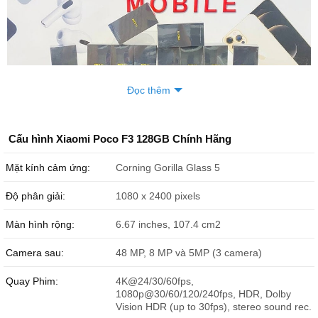
Đọc thêm
Cấu hình Xiaomi Poco F3 128GB Chính Hãng
Mặt kính cảm ứng:
Corning Gorilla Glass 5
Xiaomi Poco F3 đang sẵn hàng số lượng bao la bát ngát cho quý
khách hàng đến quẹo lựa ạ.
Độ phân giải:
1080 x 2400 pixels
Xiaomi Poco F3 giá bao nhiêu?
Bảng giá Xiaomi Poco F3 mới nhất
Màn hình rộng:
6.67 inches, 107.4 cm2
Camera sau:
Dung lượng
48 MP, 8 MP và 5MP (3 camera)
Giá bán
Xiaomi Poco F3 128GB
7.999.000 đ
Quay Phim:
4K@24/30/60fps,
Xiaomi Poco F3 256GB
1080p@30/60/120/240fps, HDR, Dolby
8.499.000 đ
Vision HDR (up to 30fps), stereo sound rec.