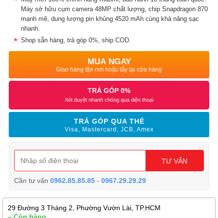
Máy sở hữu cụm camera 48MP chất lượng, chip Snapdragon 870
mạnh mẽ, dung lượng pin khủng 4520 mAh cùng khả năng sạc
nhanh.
Shop sẵn hàng, trả góp 0%, ship COD.
MUA NGAY
Giao hàng tận nơi hoặc lấy tại cửa hàng
TRẢ GÓP 0%
Xét duyệt nhanh chóng qua điện thoại
TRẢ GÓP QUA THẺ
Visa, Mastercard, JCB, Amex
TƯ VẤN
Cần tư vấn
0962.85.85.85
-
0967.29.29.29
29 Đường 3 Tháng 2, Phường Vườn Lài, TP.HCM
– Còn hàng