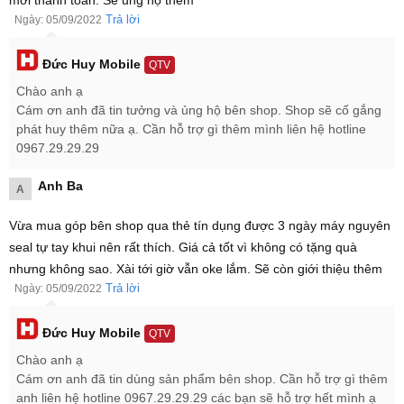
mới thanh toán. Sẽ ủng hộ thêm
Trả lời
Ngày: 05/09/2022
Xiaomi Poco F3 sỡ hữu thiết kế đẹp mắt
Đức Huy Mobile
QTV
Chào anh ạ
Cám ơn anh đã tin tưởng và ủng hộ bên shop. Shop sẽ cố gắng
phát huy thêm nữa ạ. Cần hỗ trợ gì thêm mình liên hệ hotline
0967.29.29.29
Anh Ba
A
Vừa mua góp bên shop qua thẻ tín dụng được 3 ngày máy nguyên
seal tự tay khui nên rất thích. Giá cả tốt vì không có tặng quà
nhưng không sao. Xài tới giờ vẫn oke lắm. Sẽ còn giới thiệu thêm
Trả lời
Ngày: 05/09/2022
Đức Huy Mobile
QTV
Chào anh ạ
Cám ơn anh đã tin dùng sản phẩm bên shop. Cần hỗ trợ gì thêm
anh liên hệ hotline 0967.29.29.29 các bạn sẽ hỗ trợ hết mình ạ