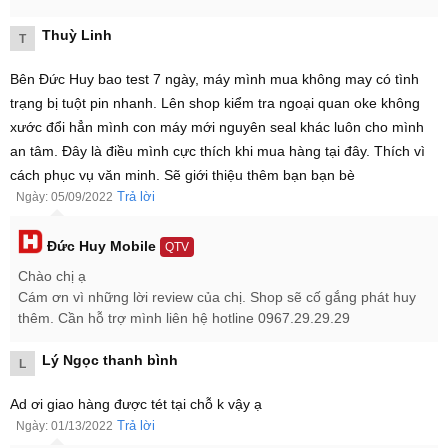
Thuỳ Linh
T
Bên Đức Huy bao test 7 ngày, máy mình mua không may có tình
trạng bị tuột pin nhanh. Lên shop kiểm tra ngoại quan oke không
xước đổi hẳn mình con máy mới nguyên seal khác luôn cho mình
an tâm. Đây là điều mình cực thích khi mua hàng tại đây. Thích vì
cách phục vụ văn minh. Sẽ giới thiệu thêm bạn bạn bè
Trả lời
Ngày: 05/09/2022
Điện thoại Xiaomi Poco F3 có thiết kế khá giống với người đồng đội
Đức Huy Mobile
QTV
Xiaomi Redmi K40. Ngoại hình trẻ trung với mặt lưng có nét cắt rất
Chào chị ạ
đẹp mắt và cụm camera được bo tròn vuông góc độc đáo. Với 3
Cám ơn vì những lời review của chị. Shop sẽ cố gắng phát huy
tùy chọn màu sắc rất được lòng người dùng hiện tại: đen, trắng,
thêm. Cần hỗ trợ mình liên hệ hotline 0967.29.29.29
xanh dương.
Lý Ngọc thanh bình
L
Ad ơi giao hàng được tét tại chỗ k vậy ạ
Trả lời
Ngày: 01/13/2022