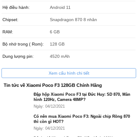
Mới đây, Xiaomi vừa chính thức cho ra mắt điện thoại Xiaomi Poco
Hệ điều hành:
Android 11
F3, đây là mẫu smartphone có hiệu năng mạnh mẽ, thiết kế thời
thượng. Cùng Đức Huy Mobile đánh giá điện thoại Xiaomi Poco F3
Chipset:
Snapdragon 870 8 nhân
xem model này có đặc điểm gì nổi bật nhé?
RAM:
6 GB
Bộ nhớ trong ( Rom):
128 GB
Dung lượng pin:
4520 mAh
Xem cấu hình chi tiết
Tin tức về Xiaomi Poco F3 128GB Chính Hãng
Đập hộp Xiaomi Poco F3 tại Đức Huy: SD 870, Màn
hình 120Hz, Camera 48MP?
Ngày: 04/12/2021
Có nên mua Xiaomi Poco F3: Ngoài chip Rồng 870
thì còn gì HOT?
Ngày: 04/12/2021