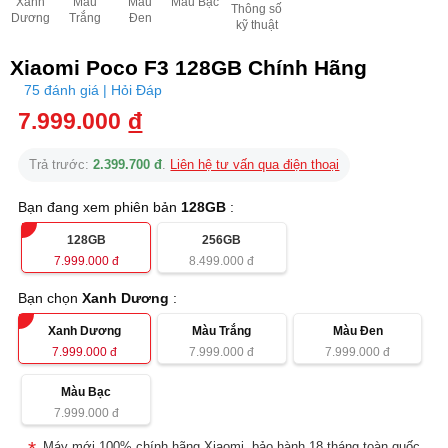
Xanh
Màu
Màu
Màu Bạc
Thông số
Dương
Trắng
Đen
kỹ thuật
Xiaomi Poco F3 128GB Chính Hãng
75 đánh giá | Hỏi Đáp
7.999.000
đ
Trả trước:
2.399.700 đ
.
Liên hệ tư vấn qua điện thoại
Bạn đang xem phiên bản
128GB
:
128GB
256GB
7.999.000
đ
8.499.000
đ
Bạn chọn
Xanh Dương
:
Xanh Dương
Màu Trắng
Màu Đen
7.999.000
đ
7.999.000
đ
7.999.000
đ
Màu Bạc
7.999.000
đ
Máy mới 100% chính hãng Xiaomi, bảo hành 18 tháng toàn quốc.