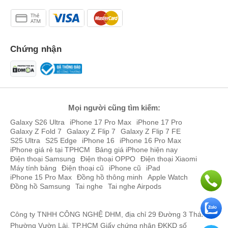
- Tính ứng dụng đa dạng: người dùng có thể sử dụng đa dạng lĩnh
vực từ quay phim sáng tạo nội dung, quay vlog, quay ngoài trời cho
tới phỏng vấn, làm phóng sự, học trực tuyến...
Nhược điểm
Chứng nhận
- Một số loại phải cần có thiết bị hỗ trợ (nguồn Phantom 48V,
Sound card hoặc mixer) trong khi đó nếu bạn sử dụng loại micro
USB thì cắm vào máy tính là có thể dùng ngay.
- Chi phí sửa chữa tốn kém.
Sử dụng micro thu âm của hãng nào tốt nhất?
Mọi người cũng tìm kiếm:
Trên thị trường hiện nay có khá nhiều loại mic thu âm cùng mức giá
Galaxy S26 Ultra
iPhone 17 Pro Max
iPhone 17 Pro
đa dạng phù hợp với từng đối tượng người dùng. Trong bài viết
Galaxy Z Fold 7
Galaxy Z Flip 7
Galaxy Z Flip 7 FE
dưới đây, chúng ta sẽ cùng tổng hợp khách quan về các loại micro
S25 Ultra
S25 Edge
iPhone 16
iPhone 16 Pro Max
iPhone giá rẻ tại TPHCM
Bảng giá iPhone hiện nay
được đánh giá là tốt nhất, giá hợp lý nhất.
Điện thoại Samsung
Điện thoại OPPO
Điện thoại Xiaomi
Mic thu âm AKG
Máy tính bảng
Điện thoại cũ
iPhone cũ
iPad
AKG là một thương hiệu hàng đầu thuộc Harman/Samsung, nổi
iPhone 15 Pro Max
Đồng hồ thông minh
Apple Watch
Đồng hồ Samsung
Tai nghe
Tai nghe Airpods
tiếng với các dòng micro phòng thu và biểu diễn chuyên nghiệp, có
trụ sở chính tại Đức. Đây chính là “cha đẻ” của các dòng micro nổi
tiếng D12, C12, C414 quen thuộc với nhiều người dùng.
Công ty TNHH CÔNG NGHỆ DHM, địa chỉ 29 Đường 3 Tháng 2,
Phường Vườn Lài, TP.HCM Giấy chứng nhận ĐKKD số
Hãng gây ấn tượng mạnh khi các sản phẩm micro hầu hết đều sở