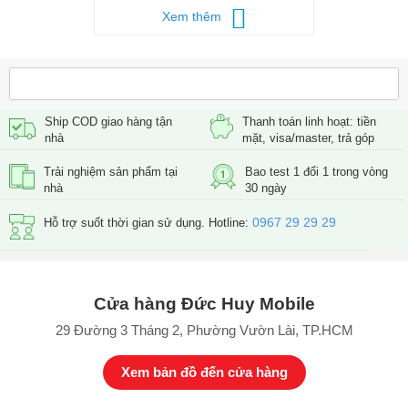
Xem thêm
Ship COD giao hàng tận
Thanh toán linh hoạt: tiền
nhà
mặt, visa/master, trả góp
Trải nghiệm sản phẩm tại
Bao test 1 đổi 1 trong vòng
nhà
30 ngày
Màn hình của máy có thiết kế tràn cạnh giúp không gian hiển thị
0967 29 29 29
rộng hơn. Tuy nhiên, cả hai smartphone đều có độ dày 8mm, điều
Hỗ trợ suốt thời gian sử dụng. Hotline:
này khiến cho trọng lượng của máy khá nặng khi cầm nắm.
Màn hình lớn, chất lượng hiển thị tốt
Galaxy S8 và S8 Plus đều được trang bị tấm nền cao cấp Super
Cửa hàng Đức Huy Mobile
AMOLED, tỉ lệ 18,5:9 mới mẻ cùng độ phân giải dị QHD+ (1440 x
29 Đường 3 Tháng 2, Phường Vườn Lài, TP.HCM
2960 pixel).
Xem bản đồ đến cửa hàng