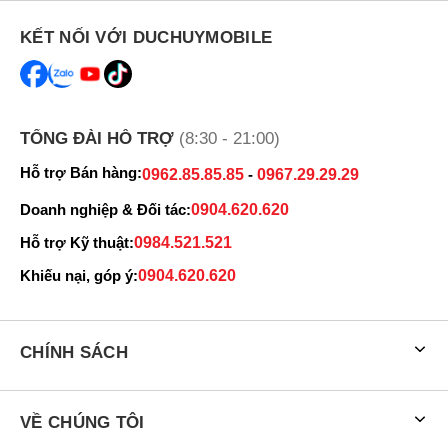
KẾT NỐI VỚI DUCHUYMOBILE
TỔNG ĐÀI HỖ TRỢ
(8:30 - 21:00)
Hỗ trợ Bán hàng:
0962.85.85.85
-
0967.29.29.29
Doanh nghiệp & Đối tác:
0904.620.620
Hỗ trợ Kỹ thuật:
0984.521.521
Điểm khác lớn là kích thước của hai màn hình, trong đó Galaxy S8
Khiếu nại, góp ý:
0904.620.620
có kích thước màn hình là 5.8 inch, còn ở S8 Plus thì có kích thước
là 6.2 inch, lớn hơn đáng kể so với người anh em của mình.
Hiệu năng mạnh mẽ nhờ chip Exynos 8895
CHÍNH SÁCH
Galaxy S8 và S8 Plus được trang bị vi xử lý mạnh mẽ Exynos 8895,
đi kèm là dung lượng RAM 4GB cùng 64GB bộ nhớ trong.
VỀ CHÚNG TÔI