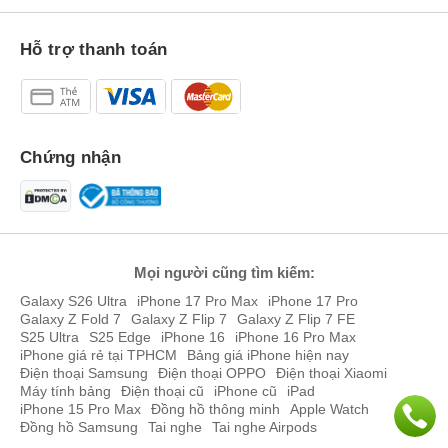
Hỗ trợ thanh toán
Chứng nhận
Bên cạnh đó, bộ đôi S8 và S8 Plus được chạy trên nền Android 7.0
tùy biến giao diện GraceUX mới và UI khác hơn.
Mọi người cũng tìm kiếm:
Hệ thống camera đáp ứng tốt khả năng chụp ảnh
Galaxy S26 Ultra
iPhone 17 Pro Max
iPhone 17 Pro
So với phiên bản tiền nhiệm thì dòng S8 và S8 Plus có chút nâng
Galaxy Z Fold 7
Galaxy Z Flip 7
Galaxy Z Flip 7 FE
S25 Ultra
S25 Edge
iPhone 16
iPhone 16 Pro Max
cấp ở camera trước với độ phân giải 8MP, khả năng quay video lên
iPhone giá rẻ tại TPHCM
Bảng giá iPhone hiện nay
đến 4K.
Điện thoại Samsung
Điện thoại OPPO
Điện thoại Xiaomi
Máy tính bảng
Điện thoại cũ
iPhone cũ
iPad
iPhone 15 Pro Max
Đồng hồ thông minh
Apple Watch
Đồng hồ Samsung
Tai nghe
Tai nghe Airpods