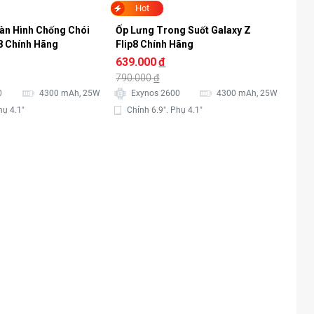
Hot
n Hình Chống Chói 
Ốp Lưng Trong Suốt Galaxy Z 
p8 Chính Hãng
Flip8 Chính Hãng
639.000
đ
790.000
đ
0
4300 mAh, 25W
Exynos 2600
4300 mAh, 25W
hụ 4.1"
Chính 6.9". Phụ 4.1"