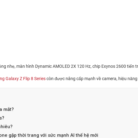
 mỏng nhẹ, màn hình Dynamic AMOLED 2X 120 Hz, chip Exynos 2600 tiến tr
g Galaxy Z Flip 8 Series
còn được nâng cấp mạnh về camera, hiệu năng 
ra mắt?
s?
nhiêu?
one gập thời trang với sức mạnh AI thế hệ mới