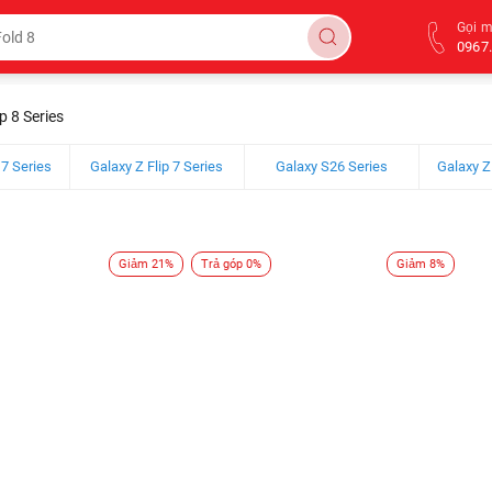
Gọi 
0967.
p 8 Series
 7 Series
Galaxy Z Flip 7 Series
Galaxy S26 Series
Galaxy Z
Giảm 21%
Trả góp 0%
Giảm 8%