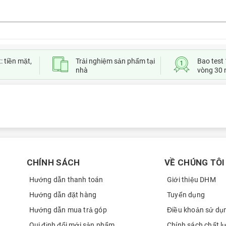
: tiền mặt,
Trải nghiệm sản phẩm tại
Bao test 
nhà
vòng 30 
CHÍNH SÁCH
VỀ CHÚNG TÔI
Hướng dẫn thanh toán
Giới thiệu DHM
Hướng dẫn đặt hàng
Tuyển dụng
Samsung Galaxy Z Flip 8 Series sẵn hàng
Hướng dẫn mua trả góp
Điều khoản sử dụ
Qui định đổi mới sản phẩm
Chính sách chất l