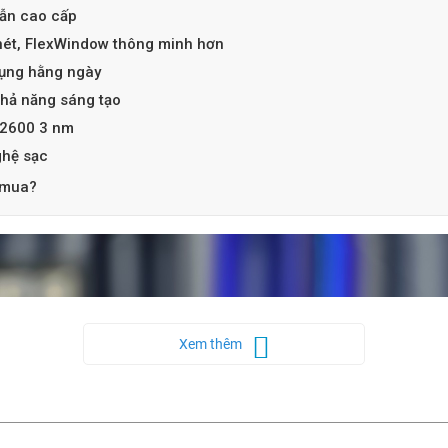
vẫn cao cấp
ét, FlexWindow thông minh hơn
dụng hằng ngày
hả năng sáng tạo
 2600 3 nm
ghệ sạc
 mua?
Xem thêm