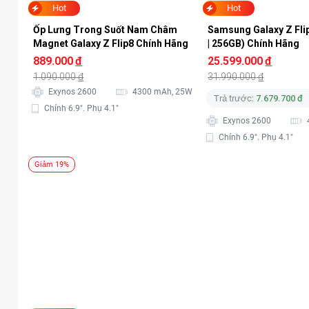
Hot
Hot
Ốp Lưng Trong Suốt Nam Châm 
Samsung Galaxy Z Fli
Magnet Galaxy Z Flip8 Chính Hãng
| 256GB) Chính Hãng
889.000
đ
25.599.000
đ
1.090.000
đ
31.990.000
đ
Exynos 2600
4300 mAh, 25W
Trả trước:
7.679.700 đ
Chính 6.9". Phụ 4.1"
Exynos 2600
Chính 6.9". Phụ 4.1"
Giảm 19%