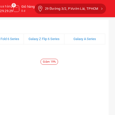
0
mua hàng
Giỏ hàng
29 Đường 3/2, P.Vườn Lài, TPHCM
29.29.29
0 đ
 Fold 6 Series
Galaxy Z Flip 6 Series
Galaxy A Series
Giảm 19%