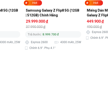
Hot
Hot
p8 5G (12GB 
Samsung Galaxy Z Flip8 5G (12GB 
Miếng Dán Mà
| 512GB) Chính Hãng
Galaxy Z Fli
29.999.000
đ
449.900
đ
37.990.000
đ
490.000
đ
Exynos 260
Trả trước:
8.999.700 đ
Chính 6.9". P
4300 mAh, 25W
Exynos 2600
4300 mAh, 25W
Chính 6.9". Phụ 4.1"