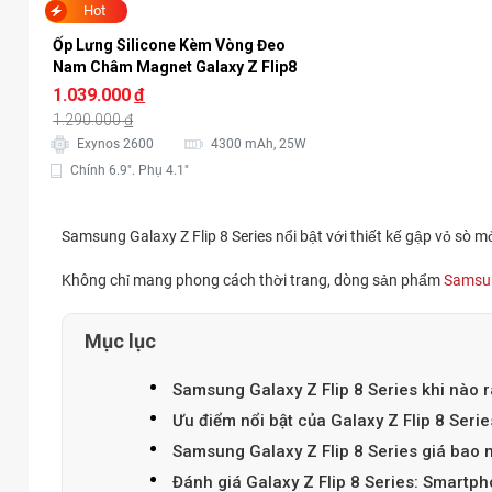
Hot
Ốp Lưng Silicone Kèm Vòng Đeo 
Nam Châm Magnet Galaxy Z Flip8 
Chính Hãng
1.039.000
đ
1.290.000
đ
Exynos 2600
4300 mAh, 25W
Chính 6.9". Phụ 4.1"
Samsung Galaxy Z Flip 8 Series nổi bật với thiết kế gập vỏ sò
Không chỉ mang phong cách thời trang, dòng sản phẩm
Samsun
Mục lục
Samsung Galaxy Z Flip 8 Series khi nào 
Ưu điểm nổi bật của Galaxy Z Flip 8 Serie
Samsung Galaxy Z Flip 8 Series giá bao 
Đánh giá Galaxy Z Flip 8 Series: Smartph