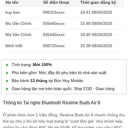
Họ tên
Số điện thoại
Thời gian đăng ký
huy ban
096315xxxx
16:41 08/04/2026
Ma Văn Chính
036440xxxx
15:48 08/04/2026
Ma Văn Chính
036440xxxx
15:46 08/04/2026
Minh triết
098720xxxx
15:38 08/04/2026
Anh Huy
033997xxxx
15:27 08/04/2026
Tình trạng:
Mới 100%
tân
037267xxxx
13:14 08/04/2026
Phụ kiện gồm: Mới, đầy đủ phụ kiện từ nhà sản xuất
danh tân
037267xxxx
13:08 08/04/2026
Bảo hành
12 tháng
tại Đức Huy Mobile.
Giao hàng tận nơi trên toàn quốc. Ship COD - Giao hàng
Đức Anh
096285xxxx
12:14 08/04/2026
Nguyễn thị kim
093364xxxx
11:16 08/04/2026
Thông tin Tai nghe Bluetooth Realme Buds Air 8
tuyến
Ở phân khúc hơn 1 triệu đồng, Realme Buds Air 8 nhanh chóng thu
Ngọc Tuyền
039261xxxx
10:54 08/04/2026
hút sự chú ý khi sở hữu loạt trang bị “vượt tầm giá” như driver kép,
chống ồn chủ động ANC lên tới 55dB, hỗ trợ codec cao cấp LHDC