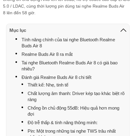
Ngọc Tuyền
039261xxxx
10:53 08/04/2026
5.0 / LDAC, cùng thời lượng pin dùng tai nghe Realme Buds Air
8 lên đến 58 giờ.
Ngọc Tuyền
039261xxxx
10:53 08/04/2026
Ngọc Tuyền
039261xxxx
10:53 08/04/2026
Mục lục
Huệ Hoàng Thị
093816xxxx
10:16 08/04/2026
Tính năng chính của tai nghe Bluetooth Realme
Buds Air 8
KHOA DANG
087759xxxx
10:10 08/04/2026
Realme Buds Air 8 ra mắt
KHOA DANG
087759xxxx
09:47 08/04/2026
Tai nghe Bluetooth Realme Buds Air 8 có giá bao
nhiêu?
KHOA DANG
087759xxxx
09:47 08/04/2026
Đánh giá Realme Buds Air 8 chi tiết
KHOA DANG
087759xxxx
09:46 08/04/2026
Thiết kế: Nhẹ, tinh tế
Chất lượng âm thanh: Driver kép tạo khác biệt rõ
KHOA DANG
087759xxxx
09:46 08/04/2026
ràng
tân
033637xxxx
09:08 08/04/2026
Chống ồn chủ động 55dB: Hiệu quả hơn mong
đợi
tân
033637xxxx
09:07 08/04/2026
Độ trễ thấp & tính năng thông minh:
Pin: Một trong những tai nghe TWS trâu nhất
tân
033637xxxx
09:05 08/04/2026