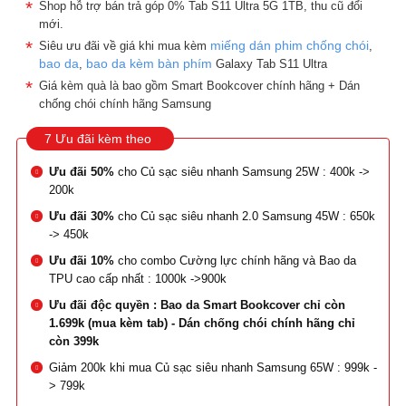
Shop hỗ trợ bán trả góp 0% Tab S11 Ultra 5G 1TB, thu cũ đổi
mới.
miếng dán phim chống chói
Siêu ưu đãi về giá khi mua kèm
,
bao da
bao da kèm bàn phím
,
Galaxy Tab S11 Ultra
Giá kèm quà là bao gồm Smart Bookcover chính hãng + Dán
chống chói chính hãng Samsung
7 Ưu đãi kèm theo
Ưu đãi 50%
cho Củ sạc siêu nhanh Samsung 25W : 400k ->
200k
Ưu đãi 30%
cho Củ sạc siêu nhanh 2.0 Samsung 45W : 650k
-> 450k
Ưu đãi 10%
cho combo Cường lực chính hãng và Bao da
TPU cao cấp nhất : 1000k ->900k
Ưu đãi độc quyền : Bao da Smart Bookcover chỉ còn
1.699k (mua kèm tab) - Dán chống chói chính hãng chỉ
còn 399k
Giảm 200k khi mua Củ sạc siêu nhanh Samsung 65W : 999k -
> 799k