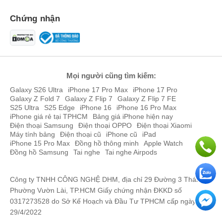
Chứng nhận
Mọi người cũng tìm kiếm:
Galaxy S26 Ultra
iPhone 17 Pro Max
iPhone 17 Pro
Galaxy Z Fold 7
Galaxy Z Flip 7
Galaxy Z Flip 7 FE
S25 Ultra
S25 Edge
iPhone 16
iPhone 16 Pro Max
iPhone giá rẻ tại TPHCM
Bảng giá iPhone hiện nay
Điện thoại Samsung
Điện thoại OPPO
Điện thoại Xiaomi
Máy tính bảng
Điện thoại cũ
iPhone cũ
iPad
iPhone 15 Pro Max
Đồng hồ thông minh
Apple Watch
Đồng hồ Samsung
Tai nghe
Tai nghe Airpods
Khung máy được hoàn thiện từ nhôm siêu bền tương tự như dòng
Galaxy S24 Ultra, giúp bảo vệ máy tốt hơn, chống trầy xước và
Công ty TNHH CÔNG NGHỆ DHM, địa chỉ 29 Đường 3 Tháng 2,
móp méo hiệu quả khi máy phải chịu các va đập và tác động mạnh.
Phường Vườn Lài, TP.HCM Giấy chứng nhận ĐKKD số
0317273528 do Sở Kế Hoạch và Đầu Tư TPHCM cấp ngày
29/4/2022