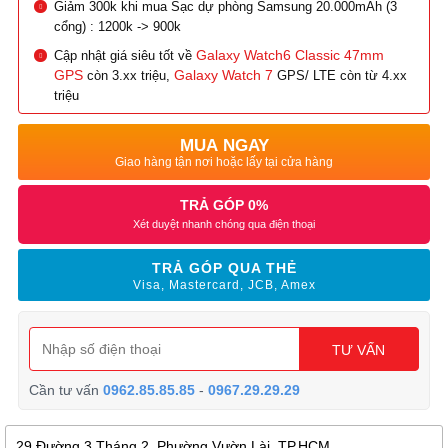
Giảm 300k khi mua Sạc dự phòng Samsung 20.000mAh (3
cổng) : 1200k -> 900k
Galaxy Watch6 Classic 47mm
Cập nhật giá siêu tốt về
GPS
Galaxy Watch 7
còn 3.xx triệu,
GPS/ LTE còn từ 4.xx
triệu
MUA NGAY
Giao hàng tận nơi hoặc lấy tại cửa hàng
TRẢ GÓP 0%
Xét duyệt nhanh chóng qua điện thoại
TRẢ GÓP QUA THẺ
Visa, Mastercard, JCB, Amex
TƯ VẤN
Cần tư vấn
0962.85.85.85
-
0967.29.29.29
29 Đường 3 Tháng 2, Phường Vườn Lài, TP.HCM