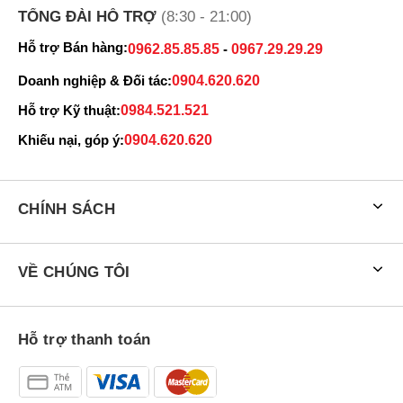
TỔNG ĐÀI HỖ TRỢ
(8:30 - 21:00)
Hỗ trợ Bán hàng:
0962.85.85.85
-
0967.29.29.29
Doanh nghiệp & Đối tác:
0904.620.620
Hỗ trợ Kỹ thuật:
0984.521.521
Khiếu nại, góp ý:
0904.620.620
CHÍNH SÁCH
Nâng cấp với mặt lưng liền khối, độ bền vượt trội
VỀ CHÚNG TÔI
Theo công bố từ Samsung,
Galaxy Tab S11 Ultra
chính là chiếc
tablet mỏng nhất mà hãng từng sản xuất, với độ dày chỉ 5.1 mm -
ngang so với iPad Pro M4 13-inch và nặng 695g, nhìn chung tổng
Hỗ trợ thanh toán
thể máy có thể hơi to và nặng so với một số người dùng.