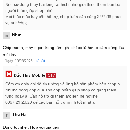
Nếu sử dụng thấy hài lòng, anh/chị nhớ giới thiệu thêm bạn bè,
người thân giúp shop nhé
Mọi thắc mắc hay cần hỗ trợ, shop luôn sẵn sàng 24/7 để phục
vụ anh/chị ạ!
Như
N
Chip mạnh, máy ngon trong tầm giá ,chỉ có là hơi to cầm dùng lâu
mỏi tay
Trả lời
Ngày: 10/08/2025
Đức Huy Mobile
QTV
Cám ơn anh/ chị đã tin tưởng và ủng hộ sản phẩm bên shop ạ.
Những đóng góp của anh góp phần giúp shop cố gắng thêm
từng ngày ạ. Cần hỗ trợ gì thêm a/c liên hệ hotline
Samsung Galaxy Tab S11 Ultra 5G là chiếc tablet cao cấp
0967.29.29.29 để các bạn hỗ trợ mình tốt nhât ạ
nhất trong series lần này
Samsung Galaxy Tab S11 Ultra 5G 1TB giá bao nhiêu?
Thu Hà
T
Tại Đức Huy Mobile, máy tính bảng Samsung Galaxy Tab S11 Ultra
5G Mới 100% Nguyên Seal lên kệ với giá
33.999.000 ₫
dành cho
Dùng tốt nhé . Hợp với giá tiền .