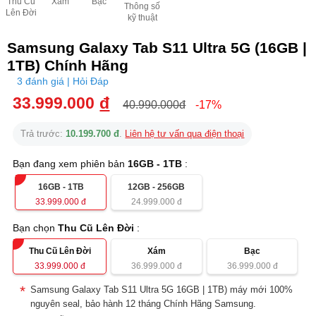
Thu Cũ
Xám
Bạc
Thông số
Lên Đời
kỹ thuật
Samsung Galaxy Tab S11 Ultra 5G (16GB |
1TB) Chính Hãng
3 đánh giá | Hỏi Đáp
33.999.000
đ
40.990.000đ
-17%
Trả trước:
10.199.700 đ
.
Liên hệ tư vấn qua điện thoại
Bạn đang xem phiên bản
16GB - 1TB
:
16GB - 1TB
12GB - 256GB
33.999.000
đ
24.999.000
đ
Bạn chọn
Thu Cũ Lên Đời
:
Thu Cũ Lên Đời
Xám
Bạc
33.999.000
đ
36.999.000
đ
36.999.000
đ
Samsung Galaxy Tab S11 Ultra 5G 16GB | 1TB) máy mới 100%
nguyên seal, bảo hành 12 tháng Chính Hãng Samsung.