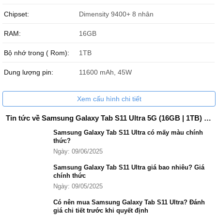
Chipset:
Dimensity 9400+ 8 nhân
RAM:
16GB
Samsung Galaxy Tab S11 Ultra 5G chính hãng
Bộ nhớ trong ( Rom):
1TB
Dung lượng pin:
11600 mAh, 45W
Xem cấu hình chi tiết
Tin tức về Samsung Galaxy Tab S11 Ultra 5G (16GB | 1TB) Chính Hãng
Samsung Galaxy Tab S11 Ultra có mấy màu chính
thức?
Ngày: 09/06/2025
Samsung Galaxy Tab S11 Ultra giá bao nhiêu? Giá
chính thức
Ngày: 09/05/2025
Có nên mua Samsung Galaxy Tab S11 Ultra? Đánh
giá chi tiết trước khi quyết định