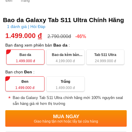
Đen
Trắng
Bao da Galaxy Tab S11 Ultra Chính Hãng
1 đánh giá | Hỏi Đáp
1.499.000
đ
2.790.000đ
-46%
Bạn đang xem phiên bản
Bao da
:
Bao da
Bao da kèm bàn
Tab S11 Ultra
phím
1.499.000
đ
4.199.000
đ
24.999.000
đ
Bạn chọn
Đen
:
Đen
Trắng
1.499.000
đ
1.499.000
đ
Bao da Galaxy Tab S11 Ultra chính hãng mới 100% nguyên seal
sẵn hàng giá rẻ hơn thị trường
MUA NGAY
Giao hàng tận nơi hoặc lấy tại cửa hàng