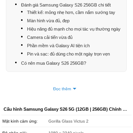
Đánh giá Samsung Galaxy S26 256GB chi tiết
Thiết kế: mỏng nhẹ hơn, cầm nắm sướng tay
Màn hình vừa đủ, đẹp
Hiệu năng đủ mạnh cho mọi tác vụ thường ngày
Camera cải tiến vừa đủ
Phần mềm và Galaxy AI tiện ích
Pin và sạc: đủ dùng cho một ngày trọn vẹn
Có nên mua Galaxy S26 256GB?
Samsung Galaxy S26 256GB là lựa chọn phù hợp cho người dùng
Đọc thêm
muốn một chiếc điện thoại cao cấp, kiểu dáng gọn nhẹ và phần
mềm tối ưu để dùng ổn định lâu dài.
Cấu hình Samsung Galaxy S26 5G (12GB | 256GB) Chính Hãng
Mặt kính cảm ứng:
Gorilla Glass Victus 2