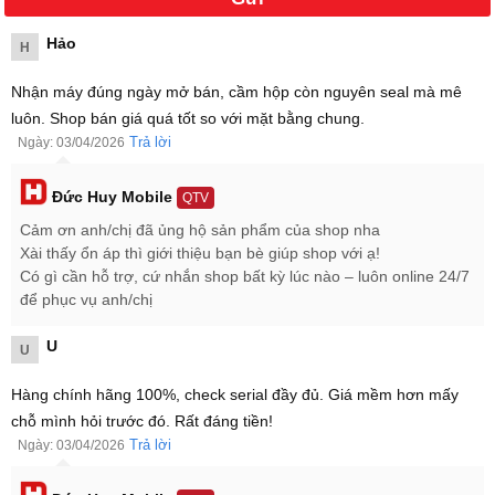
Sản phẩm
Thời gian ra mắt
Hảo
H
Galaxy S26
26/02/2026
Nhận máy đúng ngày mở bán, cầm hộp còn nguyên seal mà mê
luôn. Shop bán giá quá tốt so với mặt bằng chung.
Trả lời
Ngày: 03/04/2026
Đức Huy Mobile
QTV
Cảm ơn anh/chị đã ủng hộ sản phẩm của shop nha
Xài thấy ổn áp thì giới thiệu bạn bè giúp shop với ạ!
Có gì cần hỗ trợ, cứ nhắn shop bất kỳ lúc nào – luôn online 24/7
để phục vụ anh/chị
U
U
Hàng chính hãng 100%, check serial đầy đủ. Giá mềm hơn mấy
chỗ mình hỏi trước đó. Rất đáng tiền!
Trả lời
Ngày: 03/04/2026
Samsung Galaxy S26 256GB giá bao nhiêu?
Samsung Galaxy S26 256GB có giá là
16.999.000 ₫
cho phiên bản