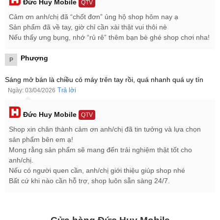
Đức Huy Mobile
QTV
12GB RAM và 256GB bộ nhớ trong tiêu chuẩn hàng mới 100%
Cảm ơn anh/chị đã “chốt đơn” ủng hộ shop hôm nay ạ
nguyên seal, bảo hành 12 tháng chính hãng.
Sản phẩm đã về tay, giờ chỉ cần xài thật vui thôi nè
Bảng giá Samsung Galaxy S26 mới nhất 2026
Nếu thấy ưng bụng, nhớ “rủ rê” thêm bạn bè ghé shop chơi nha!
Phiên bản
Giá bán
Phượng
P
Galaxy S26 12GB | 256GB
16.999.000 ₫
Sáng mở bán là chiều có máy trên tay rồi, quá nhanh quá uy tín
Galaxy S26 12GB | 512GB
20.399.000 ₫
Trả lời
Ngày: 03/04/2026
Đức Huy Mobile
QTV
Shop xin chân thành cảm ơn anh/chị đã tin tưởng và lựa chọn
sản phẩm bên em ạ!
Mong rằng sản phẩm sẽ mang đến trải nghiệm thật tốt cho
anh/chị.
Nếu có người quen cần, anh/chị giới thiệu giúp shop nhé
Bất cứ khi nào cần hỗ trợ, shop luôn sẵn sàng 24/7.