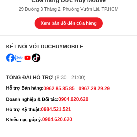
Cửa hàng Đức Huy Mobile
29 Đường 3 Tháng 2, Phường Vườn Lài, TP.HCM
Xem bản đồ đến cửa hàng
Đánh giá Samsung Galaxy S26 256GB chi tiết
KẾT NỐI VỚI DUCHUYMOBILE
Sau vài ngày trải nghiệm
Galaxy S26
bản 12GB RAM + 256GB với
vai trò là chiếc máy chính, mình có cảm giác Samsung đang quay
lại đúng triết lý ban đầu của dòng Galaxy S tiêu chuẩn: gọn gàng,
cao cấp và tối ưu cho sử dụng hàng ngày.
TỔNG ĐÀI HỖ TRỢ
(8:30 - 21:00)
Hỗ trợ Bán hàng:
0962.85.85.85
-
0967.29.29.29
Doanh nghiệp & Đối tác:
0904.620.620
Hỗ trợ Kỹ thuật:
0984.521.521
Khiếu nại, góp ý:
0904.620.620