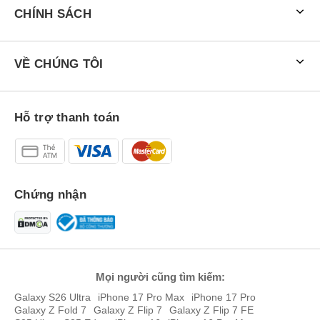
CHÍNH SÁCH
VỀ CHÚNG TÔI
Hỗ trợ thanh toán
Đánh giá Samsung Galaxy S26 256GB: Nhỏ gọn hơn, tinh tế hơn
Cùng mình đánh giá review Samsung Galaxy S26 256GB chi tiết
ngay nhé!
Chứng nhận
Thiết kế: mỏng nhẹ hơn, cầm nắm sướng tay
Samsung Galaxy S26 256GB mang đến cảm giác cầm nắm dễ chịu
ngay từ lần đầu tiên. Với độ dày chỉ 7.2mm, máy mỏng hơn thế hệ
trước và rõ ràng nhẹ nhàng hơn khi mình sử dụng bằng một tay.
Các cạnh được bo cong nhiều hơn giúp lòng bàn tay ít bị cấn, đặc
Mọi người cũng tìm kiếm:
biệt khi dùng Galaxy S26 256GB lâu để lướt web hay nhắn tin.
Galaxy S26 Ultra
iPhone 17 Pro Max
iPhone 17 Pro
Galaxy Z Fold 7
Galaxy Z Flip 7
Galaxy Z Flip 7 FE