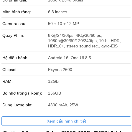
Độ phân giải:
1080 x 2340 pixels
Màn hình rộng:
6.3 inches
Camera sau:
50 + 10 + 12 MP
Quay Phim:
8K@24/30fps, 4K@30/60fps,
1080p@30/60/120/240fps, 10-bit HDR,
HDR10+, stereo sound rec., gyro-EIS
Hệ điều hành:
Android 16, One UI 8.5
Chipset:
Exynos 2600
RAM:
12GB
Samsung Galaxy S26 256GB sẵn hàng số lượng lớn
Bộ nhớ trong ( Rom):
256GB
Ưu điểm nổi bật của Samsung Galaxy S26 256GB
Màn hình Dynamic AMOLED 2X 6.3 inch Full HD+ cho khả
Dung lượng pin:
4300 mAh, 25W
năng hiển thị sắc nét, màu sắc chính xác và chuyển động
mượt mà với tần số quét thích ứng 1–120Hz.
Chipset Exynos 2600 mang lại cho Galaxy S26 256GB hiệu
Xem cấu hình chi tiết
năng khủng, xử lý mượt các tác vụ hàng ngày và chơi game