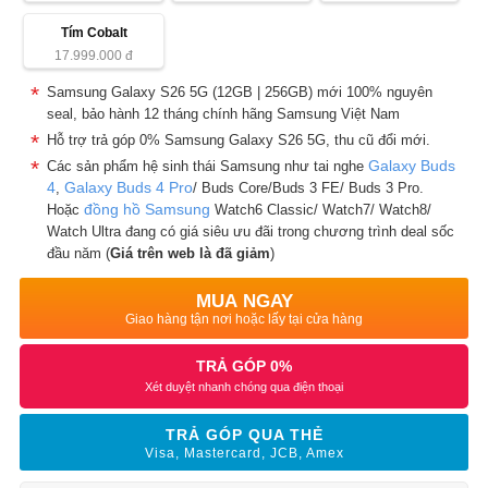
Tím Cobalt
17.999.000
đ
Samsung Galaxy S26 5G (12GB | 256GB) mới 100% nguyên
seal, bảo hành 12 tháng chính hãng Samsung Việt Nam
Hỗ trợ trả góp 0% Samsung Galaxy S26 5G, thu cũ đổi mới.
Galaxy Buds
Các sản phẩm hệ sinh thái Samsung như tai nghe
4
Galaxy Buds 4 Pro
,
/ Buds Core/Buds 3 FE/ Buds 3 Pro.
đồng hồ Samsung
Hoặc
Watch6 Classic/ Watch7/ Watch8/
Watch Ultra đang có giá siêu ưu đãi trong chương trình deal sốc
đầu năm (
Giá trên web là đã giảm
)
MUA NGAY
Giao hàng tận nơi hoặc lấy tại cửa hàng
TRẢ GÓP 0%
Xét duyệt nhanh chóng qua điện thoại
TRẢ GÓP QUA THẺ
Visa, Mastercard, JCB, Amex