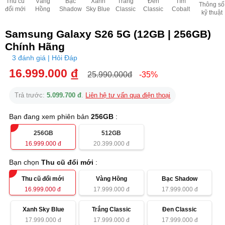
Thu cũ
Vàng
Bạc
Xanh
Trắng
Đen
Tím
Thông số
đổi mới
Hồng
Shadow
Sky Blue
Classic
Classic
Cobalt
kỹ thuật
Samsung Galaxy S26 5G (12GB | 256GB)
Chính Hãng
3 đánh giá | Hỏi Đáp
16.999.000
đ
25.990.000đ
-35%
Trả trước:
5.099.700 đ
.
Liên hệ tư vấn qua điện thoại
Bạn đang xem phiên bản
256GB
:
256GB
512GB
16.999.000
đ
20.399.000
đ
Bạn chọn
Thu cũ đổi mới
:
Thu cũ đổi mới
Vàng Hồng
Bạc Shadow
16.999.000
đ
17.999.000
đ
17.999.000
đ
Xanh Sky Blue
Trắng Classic
Đen Classic
17.999.000
đ
17.999.000
đ
17.999.000
đ