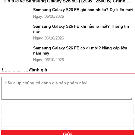
Tin tức về Samsung Galaxy S26 5G (12GB | 256GB) Chính Hãng
nặng.
Bộ nhớ 12GB RAM + 256GB ROM đáp ứng tốt nhu cầu đa
Samsung Galaxy S26 FE giá bao nhiêu? Dự kiến mới
nhiệm, lưu trữ thoải mái ảnh, video và ứng dụng phổ biến.
Ngày: 06/10/2026
Hệ thống camera 50MP + 12MP + 10MP với ống kính tele
Samsung Galaxy S26 FE khi nào ra mắt? Thông tin
nâng cấp cho khả năng zoom quang 3x rõ nét và chất lượng
mới
ảnh đồng đều.
Ngày: 06/10/2026
Galaxy AI tích hợp trong One UI 8.5 hỗ trợ gợi ý tác vụ thông
minh, xử lý nội dung và tối ưu trải nghiệm theo thói quen người
Samsung Galaxy S26 FE có gì mới? Nâng cấp lớn
năm nay
dùng.
Ngày: 06/10/2026
Pin 4,300 mAh cho thời gian sử dụng Samsung Galaxy S26
256GB trọn ngày, kết hợp sạc nhanh có dây 25W và sạc
Bình luận và đánh giá
không dây Qi2 tiện lợi.
Thiết kế mỏng nhẹ 7.2mm với khung nhôm, mặt kính cao cấp,
cụm camera viên thuốc hiện đại và khả năng kháng nước,
chống bụi IP68.
Cam kết cập nhật hệ điều hành và bảo mật lên đến 7 năm
giúp thiết bị Galaxy S26 256GB duy trì giá trị sử dụng lâu dài.
Samsung Galaxy S26 256GB khi nào ra mắt?
Samsung Galaxy S26 256GB ra mắt vào ngày 26/02/2026 tại sự
kiện Galaxy Unpacked 2026.