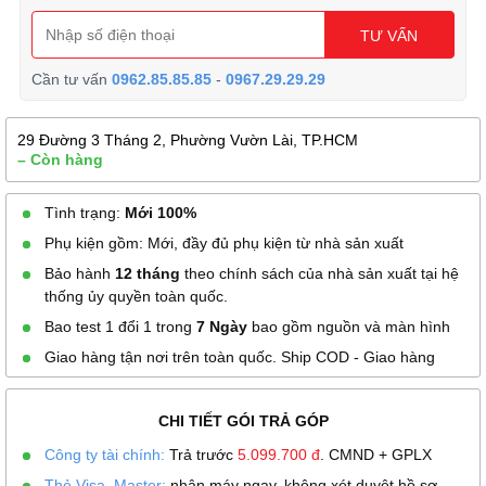
TƯ VẤN
Cần tư vấn
0962.85.85.85
-
0967.29.29.29
29 Đường 3 Tháng 2, Phường Vườn Lài, TP.HCM
– Còn hàng
Tình trạng:
Mới 100%
Phụ kiện gồm: Mới, đầy đủ phụ kiện từ nhà sản xuất
Bảo hành
12 tháng
theo chính sách của nhà sản xuất tại hệ
thống ủy quyền toàn quốc.
Bao test 1 đổi 1 trong
7 Ngày
bao gồm nguồn và màn hình
Giao hàng tận nơi trên toàn quốc. Ship COD - Giao hàng
CHI TIẾT GÓI TRẢ GÓP
Công ty tài chính:
Trả trước
5.099.700
đ
. CMND + GPLX
Thẻ Visa, Master:
nhận máy ngay, không xét duyệt hồ sơ