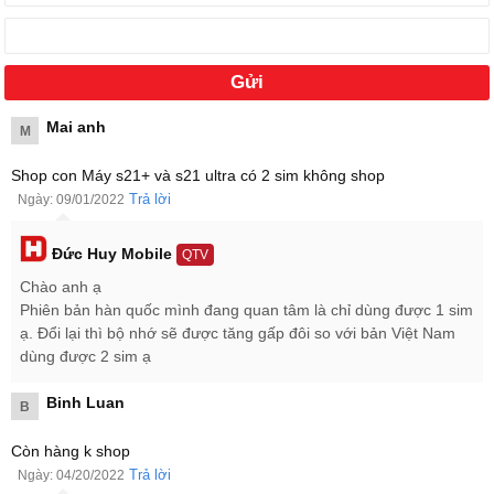
Mai anh
M
Shop con Máy s21+ và s21 ultra có 2 sim không shop
Trả lời
Ngày: 09/01/2022
Đức Huy Mobile
QTV
Chào anh ạ
Cảm biến vân tay Samsung Galaxy S21 Plus 5G Hàn Quốc Cũ ẩn
Phiên bản hàn quốc mình đang quan tâm là chỉ dùng được 1 sim
bên trong màn hình tương tự như người anh em
Samsung Galaxy
ạ. Đổi lại thì bộ nhớ sẽ được tăng gấp đôi so với bản Việt Nam
S21 Ultra 5G 256GB cũ
.
dùng được 2 sim ạ
Camera Samsung Galaxy S21 Plus 5G Hàn Quốc Cũ đột
Binh Luan
phá
B
Hãng điện thoại Samsung trang bị cho smartphone
Samsung
Còn hàng k shop
Galaxy S21 Plus 5G Hàn Quốc Cũ
hệ thống camera đột phá với:
Trả lời
Ngày: 04/20/2022
Camera chính góc rộng độ phân giải 12 MP, camera góc siêu rộng