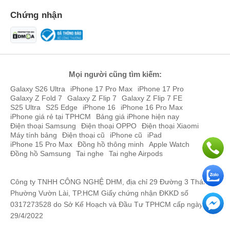
Chứng nhận
Mọi người cũng tìm kiếm:
Hệ thống vi xử lý mạnh mẽ trên Galaxy S21 Plus 5G cũ
Galaxy S26 Ultra
iPhone 17 Pro Max
iPhone 17 Pro
Galaxy Z Fold 7
Galaxy Z Flip 7
Galaxy Z Flip 7 FE
Pin Samsung Galaxy S21 Plus 5G Hàn Quốc Cũ tích hợp
S25 Ultra
S25 Edge
iPhone 16
iPhone 16 Pro Max
sạc nhanh
iPhone giá rẻ tại TPHCM
Bảng giá iPhone hiện nay
Trang bị viên pin có dung lượng 4800 mAh,
Samsung Galaxy S21
Điện thoại Samsung
Điện thoại OPPO
Điện thoại Xiaomi
Máy tính bảng
Điện thoại cũ
iPhone cũ
iPad
Plus 5G Hàn Quốc Cũ
có thể hoạt động liên tục đến hơn 7 tiếng
iPhone 15 Pro Max
Đồng hồ thông minh
Apple Watch
với cường độ cao. Đồng thời, mẫu điện thoại Samsung Galaxy
Đồng hồ Samsung
Tai nghe
Tai nghe Airpods
S21+ 5G Hàn Quốc Cũ cũng được trang bị sạc nhanh công suất 25
W, pin cho phép điện thoại sử dụng liên tục nhiều giờ chỉ với vài
phút sạc pin, sẵn sàng cho một ngày dài của bạn.
Công ty TNHH CÔNG NGHỆ DHM, địa chỉ 29 Đường 3 Tháng 2,
Phường Vườn Lài, TP.HCM Giấy chứng nhận ĐKKD số
Với hàng loạt công nghệ đỉnh cao cùng thiết kế sang trọng, bắt
0317273528 do Sở Kế Hoạch và Đầu Tư TPHCM cấp ngày
mắt, Samsung Galaxy S21 Plus 5G Hàn Quốc Cũ like new giá rẻ
29/4/2022
chắc chắc là siêu phẩm trong giới điện thoại Android cực kỳ đáng