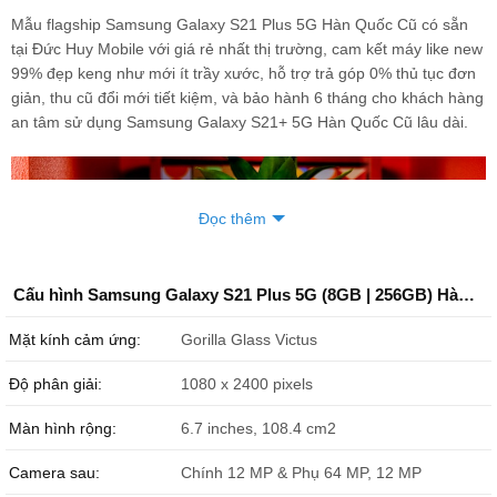
Mẫu flagship Samsung Galaxy S21 Plus 5G Hàn Quốc Cũ có sẵn
tại Đức Huy Mobile với giá rẻ nhất thị trường, cam kết máy like new
99% đẹp keng như mới ít trầy xước, hỗ trợ trả góp 0% thủ tục đơn
giản, thu cũ đổi mới tiết kiệm, và bảo hành 6 tháng cho khách hàng
an tâm sử dụng Samsung Galaxy S21+ 5G Hàn Quốc Cũ lâu dài.
Đọc thêm
Cấu hình Samsung Galaxy S21 Plus 5G (8GB | 256GB) Hàn Quốc (Like New)
Mặt kính cảm ứng:
Gorilla Glass Victus
Độ phân giải:
1080 x 2400 pixels
Màn hình rộng:
6.7 inches, 108.4 cm2
Camera sau:
Chính 12 MP & Phụ 64 MP, 12 MP
Thiết kế mặt lưng Samsung Galaxy S21 Plus 5G 128GB cũ