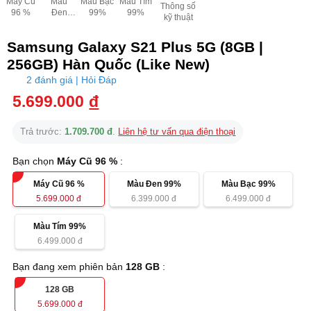
Máy Cũ
Màu
Màu Bạc
Màu Tím
Thông số
96 %
Đen
99%
99%
kỹ thuật
99%
Samsung Galaxy S21 Plus 5G (8GB |
256GB) Hàn Quốc (Like New)
2 đánh giá | Hỏi Đáp
5.699.000
đ
Trả trước:
1.709.700 đ
.
Liên hệ tư vấn qua điện thoại
Bạn chọn
Máy Cũ 96 %
:
Máy Cũ 96 %
Màu Đen 99%
Màu Bạc 99%
5.699.000
đ
6.399.000
đ
6.499.000
đ
Màu Tím 99%
6.499.000
đ
Bạn đang xem phiên bản
128 GB
:
128 GB
5.699.000
đ