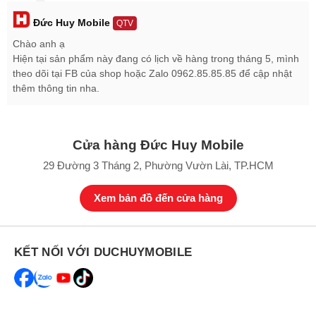
độ phân giải 12 MP, và camera tele siêu zoom 3x độ phân giải 64
Đức Huy Mobile
MP, tích hợ công nghệ AI tự động điều chỉnh tất cả để tạo ra ảnh
QTV
chụp chất lượng tốt nhất. Đồng thời, camera của Samsung Galaxy
Chào anh ạ
S21+ 5G Hàn Quốc Cũ còn có khả năng quay video chất lượng 8K
Hiện tại sản phẩm này đang có lịch về hàng trong tháng 5, mình
tạo nên thước phim đạt chuẩn điện ảnh ngay trên smartphone nhỏ
theo dõi tại FB của shop hoặc Zalo 0962.85.85.85 để cập nhật
gọn.
thêm thông tin nha.
Cửa hàng Đức Huy Mobile
29 Đường 3 Tháng 2, Phường Vườn Lài, TP.HCM
Xem bản đồ đến cửa hàng
KẾT NỐI VỚI DUCHUYMOBILE
Khả năng Zoom lên đến 30X của Galaxy S21 Plus 5G 128GB cũ
Chưa dừng lại ở đó,
Samsung Galaxy S21 Plus 5G Hàn Quốc