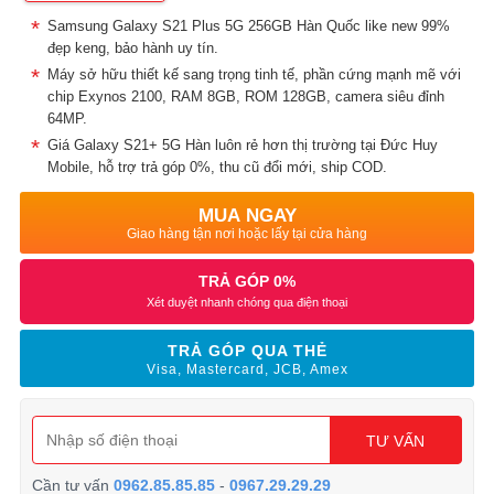
Samsung Galaxy S21 Plus 5G 256GB Hàn Quốc like new 99%
đẹp keng, bảo hành uy tín.
Máy sở hữu thiết kế sang trọng tinh tế, phần cứng mạnh mẽ với
chip Exynos 2100, RAM 8GB, ROM 128GB, camera siêu đỉnh
64MP.
Giá Galaxy S21+ 5G Hàn luôn rẻ hơn thị trường tại Đức Huy
Mobile, hỗ trợ trả góp 0%, thu cũ đổi mới, ship COD.
MUA NGAY
Giao hàng tận nơi hoặc lấy tại cửa hàng
TRẢ GÓP 0%
Xét duyệt nhanh chóng qua điện thoại
TRẢ GÓP QUA THẺ
Visa, Mastercard, JCB, Amex
TƯ VẤN
Cần tư vấn
0962.85.85.85
-
0967.29.29.29