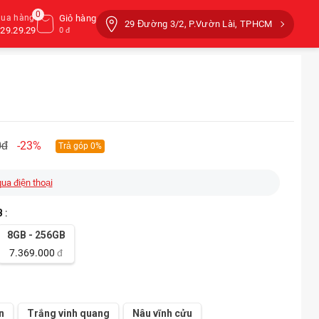
0
mua hàng
Giỏ hàng
29 Đường 3/2, P.Vườn Lài, TPHCM
29.29.29
0 đ
0đ
-23%
Trả góp 0%
qua điện thoại
B
:
8GB - 256GB
7.369.000
đ
n
Trắng vinh quang
Nâu vĩnh cửu