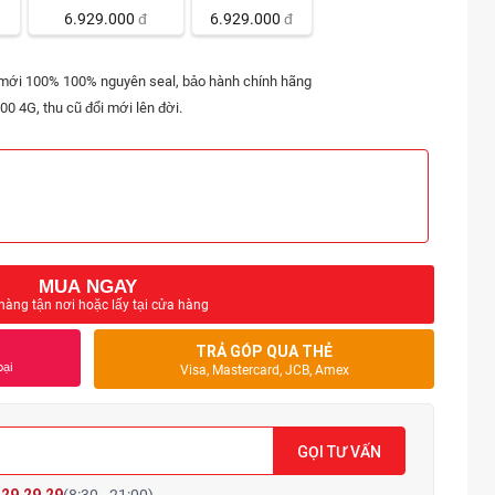
6.929.000
đ
6.929.000
đ
 mới 100% 100% nguyên seal, bảo hành chính hãng
00 4G, thu cũ đổi mới lên đời.
MUA NGAY
hàng tận nơi hoặc lấy tại cửa hàng
TRẢ GÓP QUA THẺ
oại
Visa, Mastercard, JCB, Amex
GỌI TƯ VẤN