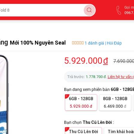
Gọi 
0967.
ãng
Mới 100% Nguyên Seal
1 đánh giá | Hỏi Đáp
5.929.000
đ
7.690.00
Trả trước:
1.778.700 đ
.
Liên hệ tư vấn 
Bạn đang xem phiên bản
6GB - 128G
6GB - 128GB
8GB - 128GB
5.929.000
đ
6.469.000
đ
Bạn chọn
Thu Cũ Lên Đời
:
Thu Cũ Lên Đời
Tím khải hoà