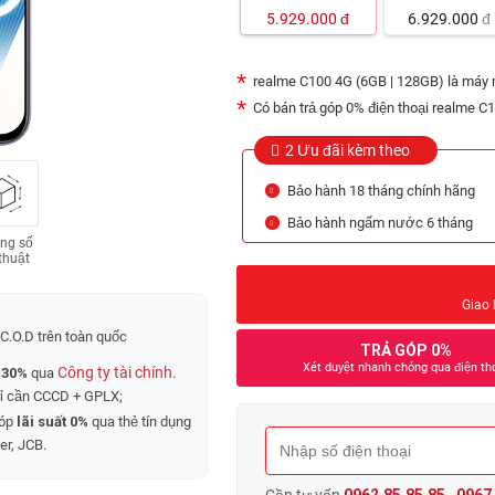
5.929.000
đ
6.929.000
đ
realme C100 4G (6GB | 128GB) là máy
Có bán trả góp 0% điện thoại realme C1
2 Ưu đãi kèm theo
Bảo hành 18 tháng chính hãng
Bảo hành ngấm nước 6 tháng
ng số
thuật
Giao 
C.O.D trên toàn quốc
TRẢ GÓP 0%
Xét duyệt nhanh chóng qua điện th
Công ty tài chính
 30%
qua
.
hỉ cần CCCD + GPLX;
góp
lãi suất 0%
qua thẻ tín dụng
er, JCB.