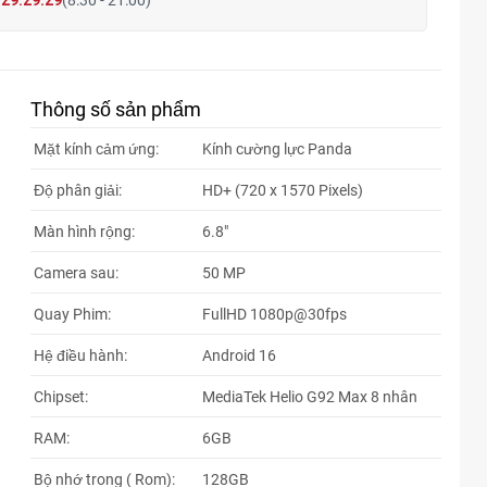
29.29.29
(8:30 - 21:00)
Thông số sản phẩm
Mặt kính cảm ứng:
Kính cường lực Panda
Độ phân giải:
HD+ (720 x 1570 Pixels)
Màn hình rộng:
6.8"
Camera sau:
50 MP
Quay Phim:
FullHD 1080p@30fps
Hệ điều hành:
Android 16
Chipset:
MediaTek Helio G92 Max 8 nhân
RAM:
6GB
Bộ nhớ trong ( Rom):
128GB