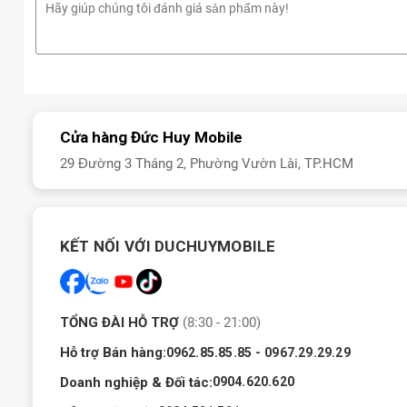
realme C100 4G có mấy màu?
Điện thoại realme C100 4G có 3 màu sắc là Tím khải hoàn, Trắng
dễ dàng chọn theo sở thích cá nhân.
realme C100 màu Tím
realme C100 màu Trắng
Cửa hàng Đức Huy Mobile
realme C100 màu Nâu
29 Đường 3 Tháng 2, Phường Vườn Lài, TP.HCM
KẾT NỐI VỚI DUCHUYMOBILE
TỔNG ĐÀI HỖ TRỢ
(8:30 - 21:00)
Hỗ trợ Bán hàng:
-
0962.85.85.85
0967.29.29.29
Doanh nghiệp & Đối tác:
0904.620.620