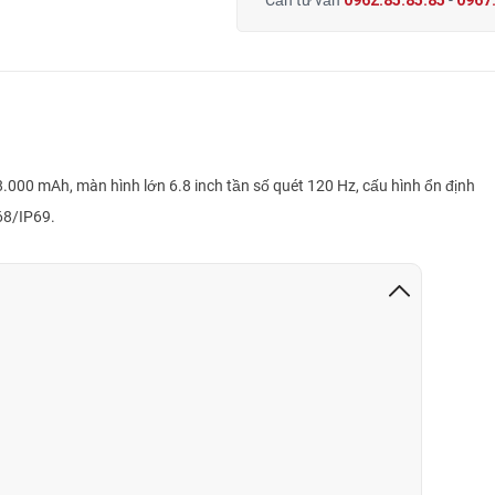
Cần tư vấn
0962.85.85.85
-
0967.
.000 mAh, màn hình lớn 6.8 inch tần số quét 120 Hz, cấu hình ổn định
68/IP69.