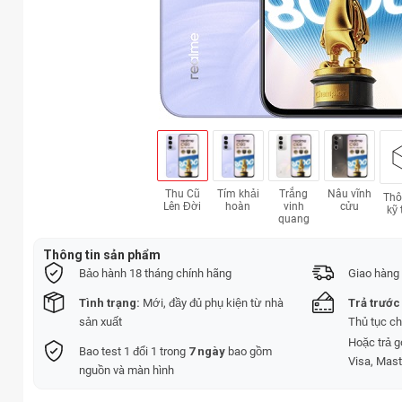
Thu Cũ
Tím khải
Trắng
Nâu vĩnh
Thô
Lên Đời
hoàn
vinh
cửu
kỹ 
quang
Thông tin sản phẩm
Bảo hành 18 tháng chính hãng
Giao hàng 
Tình trạng:
Mới, đầy đủ phụ kiện từ nhà
Trả trước
sản xuất
Thủ tục c
Hoặc trả 
Bao test 1 đổi 1 trong
7 ngày
bao gồm
Visa, Mast
nguồn và màn hình