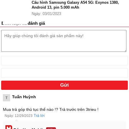
Cấu hình Samsung Galaxy A54 5G: Exynos 1380,
Android 13, pin 5.000 mAh
Ngày: 03/01/2023
Bình luận và đánh giá
Các cạnh góc bo cong nhẹ nhàng mang đến cảm giác cầm nắm
thoải mái, không bị cấn tay, mặt lưng phủ nổi bật là cụm 3 camera
xếp dọc. Ngoài ra, Samsung Galaxy A54 5G 256GB sở hữu 4 màu
sắc trẻ trung cho bạn tuỳ chọn: Đen, trắng, tím và xanh.
Tuấn Huỳnh
T
Mua trả góp thủ tục thế nào !? Trả trước trên 3trieu !
Trả lời
Ngày: 12/29/2023