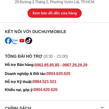
29 Đường 3 Tháng 2, Phường Vườn Lài, TP.HCM
Xem bản đồ đến cửa hàng
KẾT NỐI VỚI DUCHUYMOBILE
Samsung Galaxy A54 5G 256GB tích hợp cảm biến vân tay dưới
màn hình bảo mật tuyệt đối và có khả năng kháng bụi, kháng nước
chuẩn IP67 giúp bảo vệ chiếc điện thoại của bạn một cách tốt nhất.
TỔNG ĐÀI HỖ TRỢ
(8:30 - 21:00)
Hỗ trợ Bán hàng:
0962.85.85.85
-
0967.29.29.29
Doanh nghiệp & Đối tác:
0904.620.620
Hỗ trợ Kỹ thuật:
0984.521.521
Khiếu nại, góp ý:
0904.620.620
CHÍNH SÁCH