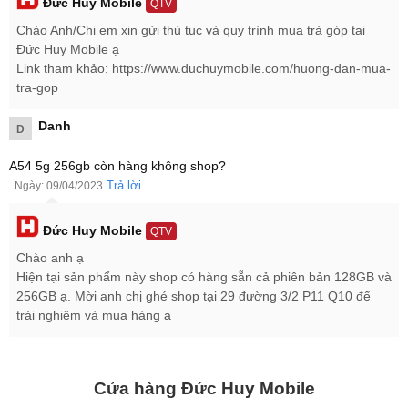
Đức Huy Mobile
QTV
Chào Anh/Chị em xin gửi thủ tục và quy trình mua trả góp tại
Đức Huy Mobile ạ
Link tham khảo: https://www.duchuymobile.com/huong-dan-mua-
tra-gop
Màn hình lên đến 120Hz
Danh
D
Quay sang mặt trước là màn hình đục lỗ Super AMOLED có thiết
kế tràn viền kích thước 6.4 inch độ phân giải Full HD+, giúp
A54 5g 256gb còn hàng không shop?
Samsung Galaxy A54 5G 256GB
có không gian hiển thị rộng rãi,
Trả lời
Ngày: 09/04/2023
sắc nét, màu sắc tương phản tốt, từ đó cho bạn trải nghiệm xem
phim hay chơi game đều sống động. Đặc biệt, Samsung Galaxy
Đức Huy Mobile
QTV
A54 5G 256GB có tấn số quét lên đến 120 Hz cân tất mọi tác vụ,
Chào anh ạ
chạm vuốt mượt mà.
Hiện tại sản phẩm này shop có hàng sẵn cả phiên bản 128GB và
256GB ạ. Mời anh chị ghé shop tại 29 đường 3/2 P11 Q10 để
trải nghiệm và mua hàng ạ
Cửa hàng Đức Huy Mobile