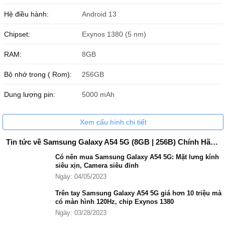
Hệ điều hành:
Android 13
Chipset:
Exynos 1380 (5 nm)
RAM:
8GB
Bộ nhớ trong ( Rom):
256GB
Samsung A54 có thiết kế trẻ trung
Dung lượng pin:
5000 mAh
Samsung Galaxy A54 5G 256GB vẫn sử dụng ngôn ngữ thiết kế
đặc trưng của dòng Galaxy A. Với chất liệu từ khung nhựa nguyên
khối như
Samsung Galaxy A34 5G
, kết hợp với mặt lưng kính
Xem cấu hình chi tiết
cường lực Gorilla Glass 5 cứng cáp và sang trọng.
Tin tức về Samsung Galaxy A54 5G (8GB | 256B) Chính Hãng
Có nên mua Samsung Galaxy A54 5G: Mặt lưng kính
siêu xịn, Camera siêu đỉnh
Ngày: 04/05/2023
Trên tay Samsung Galaxy A54 5G giá hơn 10 triệu mà
có màn hình 120Hz, chip Exynos 1380
Ngày: 03/28/2023