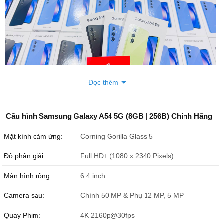
Đọc thêm
Samsung Galaxy A54 5G 256GB Mới 100% Nguyên Seal luôn sẵn
Cấu hình Samsung Galaxy A54 5G (8GB | 256B) Chính Hãng
hàng số lượng lớn tại Đức Huy Mobile, giá rẻ nhất thị trường, hỗ
Mặt kính cảm ứng:
Corning Gorilla Glass 5
trợ thu cũ lên đời, trả góp 0% thủ tục đơn giản, bảo hành 12 tháng
chính hãng
Samsung
toàn quốc, và hỗ trợ giao hàng tận nơi toàn
Độ phân giải:
Full HD+ (1080 x 2340 Pixels)
quốc.
Màn hình rộng:
6.4 inch
Camera sau:
Chính 50 MP & Phụ 12 MP, 5 MP
Quay Phim:
4K 2160p@30fps