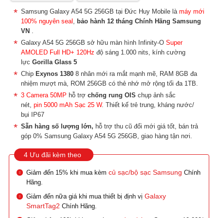
Samsung Galaxy A54 5G 256GB tại Đức Huy Mobile là
máy mới
100% nguyên seal
,
bảo hành 12 tháng Chính Hãng Samsung
VN
.
Galaxy A54 5G 256GB sở hữu màn hình Infinity-O
Super
AMOLED Full HD+ 120Hz
độ sáng 1.000 nits, kính cường
lực
Gorilla Glass 5
Chip
Exynos 1380
8 nhân mới ra mắt mạnh mẽ, RAM 8GB đa
nhiệm mượt mà, ROM 256GB có thẻ nhớ mở rộng tối đa 1TB.
3 Camera 50MP
hỗ trợ
chống rung OIS
chụp ảnh sắc
nét,
pin 5000 mAh Sạc 25 W
. Thiết kế trẻ trung, kháng nước/
bụi IP67
Sẵn hàng số lượng lớn,
hỗ trợ thu cũ đổi mới giá tốt, bán trả
góp 0% Samsung Galaxy A54 5G 256GB, giao hàng tận nơi.
4 Ưu đãi kèm theo
củ sạc/bộ sạc Samsung
Giảm đến 15% khi mua kèm
Chính
Hãng.
Galaxy
Giảm đến nữa giá khi mua thiết bị định vị
SmartTag2
Chính Hãng.