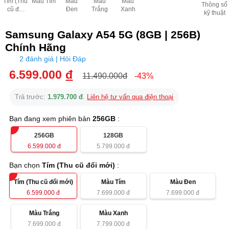
Tím (Thu
Màu Tím
Màu
Màu
Màu
Thông số
cũ đổi
Đen
Trắng
Xanh
kỹ thuật
mới)
Samsung Galaxy A54 5G (8GB | 256B)
Chính Hãng
2 đánh giá | Hỏi Đáp
6.599.000
đ
11.490.000đ
-43%
Trả trước:
1.979.700 đ
.
Liên hệ tư vấn qua điện thoại
Bạn đang xem phiên bản
256GB
:
256GB
128GB
6.599.000
đ
5.799.000
đ
Bạn chọn
Tím (Thu cũ đổi mới)
:
Tím (Thu cũ đổi mới)
Màu Tím
Màu Đen
6.599.000
đ
7.699.000
đ
7.699.000
đ
Màu Trắng
Màu Xanh
7.699.000
đ
7.799.000
đ