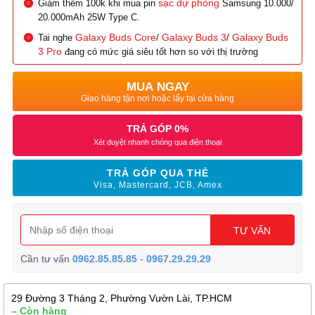
sạc dự phòng
Giảm thêm 100k khi mua pin
Samsung 10.000/
20.000mAh 25W Type C.
Galaxy Buds Core
Galaxy Buds 3
Galaxy Buds
Tai nghe
/
/
3 Pro
đang có mức giá siêu tốt hơn so với thị trường
MUA NGAY
Giao hàng tận nơi hoặc lấy tại cửa hàng
TRẢ GÓP 0%
Xét duyệt nhanh chóng qua điện thoại
TRẢ GÓP QUA THẺ
Visa, Mastercard, JCB, Amex
TƯ VẤN
Cần tư vấn
0962.85.85.85
-
0967.29.29.29
29 Đường 3 Tháng 2, Phường Vườn Lài, TP.HCM
– Còn hàng