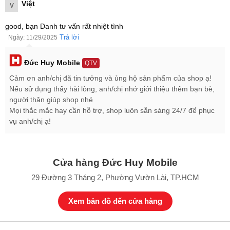
Việt
V
good, bạn Danh tư vấn rất nhiệt tình
Trả lời
Ngày: 11/29/2025
Đức Huy Mobile
QTV
Cảm ơn anh/chị đã tin tưởng và ủng hộ sản phẩm của shop ạ!
Nếu sử dụng thấy hài lòng, anh/chị nhớ giới thiệu thêm bạn bè,
Thiết kế tối giản đặc trưng của dòng Galaxy A
người thân giúp shop nhé
Mọi thắc mắc hay cần hỗ trợ, shop luôn sẵn sàng 24/7 để phục
Samsung Galaxy A17 4G dung lượng 128GB tiếp tục duy trì ngôn
vụ anh/chị ạ!
ngữ thiết kế tối giản đặc trưng của dòng Galaxy A 2025.
Điểm nhấn lớn nhất là Key Island 2.0 – khu vực phím nguồn và
tăng giảm âm lượng được làm lồi lên nhẹ nhàng, bo cong mềm
Cửa hàng Đức Huy Mobile
mại, giúp người dùng dễ dàng định vị ngón tay mà không cần nhìn.
29 Đường 3 Tháng 2, Phường Vườn Lài, TP.HCM
Xem bản đồ đến cửa hàng