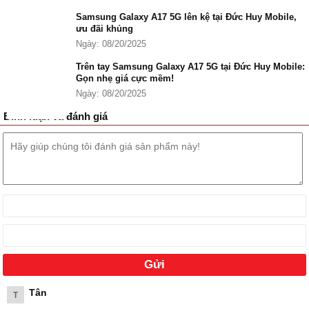
Samsung Galaxy A17 5G lên kệ tại Đức Huy Mobile,
Bảng giá Galaxy A17 4G mới nhất
ưu đãi khủng
Ngày: 08/20/2025
Phiên bản
Giá bán
Samsung Galaxy A17 4G 8GB | 128GB
Trên tay Samsung Galaxy A17 5G tại Đức Huy Mobile:
4.599.000 ₫
Gọn nhẹ giá cực mềm!
Samsung Galaxy A17 4G 4GB | 128GB
3.599.000 ₫
Ngày: 08/20/2025
Samsung Galaxy A17 4G 8GB | 256GB
5.199.000 ₫
Bình luận và đánh giá
Tân
T