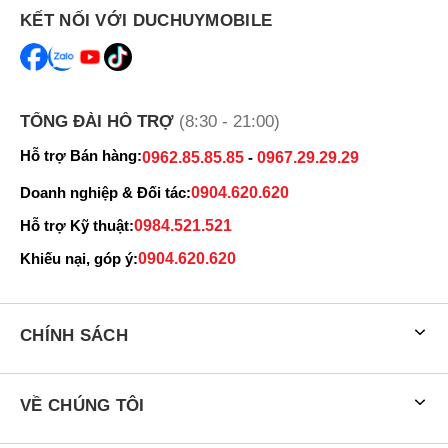
KẾT NỐI VỚI DUCHUYMOBILE
TỔNG ĐÀI HỖ TRỢ
(8:30 - 21:00)
Hỗ trợ Bán hàng:
0962.85.85.85
-
0967.29.29.29
Doanh nghiệp & Đối tác:
0904.620.620
Hỗ trợ Kỹ thuật:
0984.521.521
Khiếu nại, góp ý:
0904.620.620
Máy có kích thước 164.4 x 77.9 x 7.5 mm và trọng lượng 190g
mang lại cảm giác cầm nắm thoải mái, phù hợp cho sử dụng một
tay. Mặt lưng vẫn là nhựa giả kính nhưng được gia công tốt, hạn
chế bám vân tay hơn.
CHÍNH SÁCH
VỀ CHÚNG TÔI