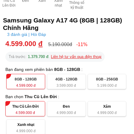
Thu Cũ
Đen
Xám
Xanh
Thông số
Lên Đời
nhạt
kỹ thuật
Samsung Galaxy A17 4G (8GB | 128GB)
Chính Hãng
3 đánh giá | Hỏi Đáp
4.599.000
đ
5.190.000đ
-11%
Trả trước:
1.379.700 đ
.
Liên hệ tư vấn qua điện thoại
Bạn đang xem phiên bản
8GB - 128GB
:
8GB - 128GB
4GB - 128GB
8GB - 256GB
4.599.000
đ
3.599.000
đ
5.199.000
đ
Bạn chọn
Thu Cũ Lên Đời
:
Thu Cũ Lên Đời
Đen
Xám
4.599.000
đ
4.999.000
đ
4.999.000
đ
Xanh nhạt
4.999.000
đ