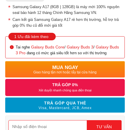
Samsung Galaxy A17 (8GB | 128GB) là máy mới 100% nguyên
seal bảo hành 12 tháng Chính Hãng Samsung VN.
Cam kết giá Samsung Galaxy A17 rẻ hơn thị trường, hỗ trợ trả
góp 0% thu cũ đổi mới giá tốt
1 Ưu đãi kèm theo
Galaxy Buds Core
Galaxy Buds 3
Galaxy Buds
Tai nghe
/
/
3 Pro
đang có mức giá siêu tốt hơn so với thị trường
MUA NGAY
Giao hàng tận nơi hoặc lấy tại cửa hàng
TRẢ GÓP 0%
Xét duyệt nhanh chóng qua điện thoại
TRẢ GÓP QUA THẺ
Visa, Mastercard, JCB, Amex
TƯ VẤN