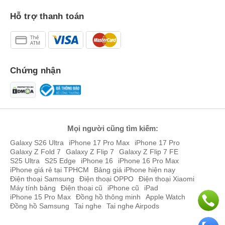
Hỗ trợ thanh toán
Chứng nhận
Mọi người cũng tìm kiếm:
Samsung Galaxy A17 4G 128GB có 3 màu tại Việt Nam là Đen
Titan, Xanh Navy và Xám Khói.
Galaxy S26 Ultra
iPhone 17 Pro Max
iPhone 17 Pro
Galaxy Z Fold 7
Galaxy Z Flip 7
Galaxy Z Flip 7 FE
Màn hình và trải nghiệm hiển thị
S25 Ultra
S25 Edge
iPhone 16
iPhone 16 Pro Max
Màn hình Super AMOLED 6.7 inch là điểm sáng của Galaxy A17
iPhone giá rẻ tại TPHCM
Bảng giá iPhone hiện nay
4G bản 128GB với độ phân giải FHD+ (1080 x 2340 pixels) và tỷ lệ
Điện thoại Samsung
Điện thoại OPPO
Điện thoại Xiaomi
Máy tính bảng
Điện thoại cũ
iPhone cũ
iPad
19.5:9, đạt mật độ điểm ảnh khoảng 385 ppi. Máy có tần số quét
iPhone 15 Pro Max
Đồng hồ thông minh
Apple Watch
90Hz mang lại sự mượt mà khi lướt web hoặc chơi game, trong khi
Đồng hồ Samsung
Tai nghe
Tai nghe Airpods
độ sáng tối đa 800 nits (HBM) và 743 nits peak đảm bảo hiển thị rõ
ràng dưới ánh nắng.