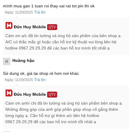
mình mua gan 1 tuan roi thay xai rat tot pin thi ok
Trả lời
Ngày: 11/29/2025
Đức Huy Mobile
QTV
Mua Samsung Galaxy A17 4G tại Đức Huy Mobile:
Cám ơn a/c đã tin tưởng và ủng hộ sản phẩm của bên shop ạ.
Máy mới 100% chính hãng, bảo hành 12 tháng Samsung.
A/C có thắc mắc gì hoặc cần hỗ trợ kỹ thuật vui lòng liên hệ
Hỗ trợ mua bán trả góp 0%.
hotline 0967.29.29.29 để các bạn hỗ trợ mình tốt nhất ạ
Thu cũ đổi mới trợ giá 3 triệu đồng.
Review Galaxy A17 4G 128GB
Hoàng hậu
H
Hiện nay Samsung A17 4G 128GB đã chính thức có hàng tại Đức
Huy Mobile, cùng team công nghệ đánh giá phiên bản A17 4G
Sử dung ok, giá tại shop rẻ hơn nơi khác
dung lượng 128GB chính hãng này nhé.
Trả lời
Ngày: 11/29/2025
Đức Huy Mobile
QTV
Cám ơn anh/ chị đã tin tưởng và ủng hộ sản phẩm bên shop ạ.
Những đóng góp của anh góp phần giúp shop cố gắng thêm
từng ngày ạ. Cần hỗ trợ gì thêm a/c liên hệ hotline
0967.29.29.29 để các bạn hỗ trợ mình tốt nhât ạ