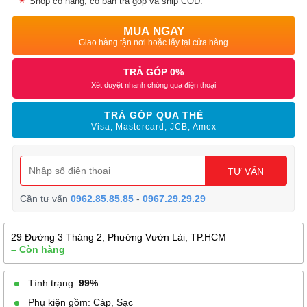
Shop có hàng, có bán trả góp và ship COD.
MUA NGAY
Giao hàng tận nơi hoặc lấy tại cửa hàng
TRẢ GÓP 0%
Xét duyệt nhanh chóng qua điện thoại
TRẢ GÓP QUA THẺ
Visa, Mastercard, JCB, Amex
TƯ VẤN
Cần tư vấn
0962.85.85.85
-
0967.29.29.29
29 Đường 3 Tháng 2, Phường Vườn Lài, TP.HCM
– Còn hàng
Tình trạng:
99%
Phụ kiện gồm: Cáp, Sạc