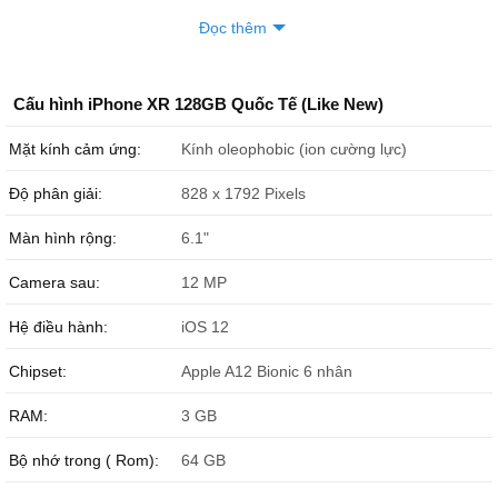
Đọc thêm
Cấu hình iPhone XR 128GB Quốc Tế (Like New)
Mặt kính cảm ứng:
Kính oleophobic (ion cường lực)
Độ phân giải:
828 x 1792 Pixels
Màn hình rộng:
6.1"
Camera sau:
12 MP
Hệ điều hành:
iOS 12
Chipset:
Apple A12 Bionic 6 nhân
RAM:
3 GB
Bộ nhớ trong ( Rom):
64 GB