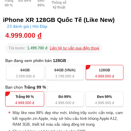
Trắng
Đỏ 99%
Đen
Thông số
99 %
99%
kỹ thuật
iPhone XR 128GB Quốc Tế (Like New)
23 đánh giá | Hỏi Đáp
4.999.000
đ
Trả trước:
1.499.700 đ
.
Liên hệ tư vấn qua điện thoại
Bạn đang xem phiên bản
128GB
:
64GB
64GB (VN/A)
128GB
3.599.000
đ
3.799.000
đ
4.999.000
đ
Bạn chọn
Trắng 99 %
:
Trắng 99 %
Đỏ 99%
Đen 99%
4.999.000
đ
4.999.000
đ
4.999.000
đ
Máy like new 99% đẹp như mới, không trầy xước cấn móp, cam
kết nguyên zin Apple, máy sở hữu cấu hình khủng Apple A12,
RAM 3GB, thiết kế màu sắc năng động trẻ trung.