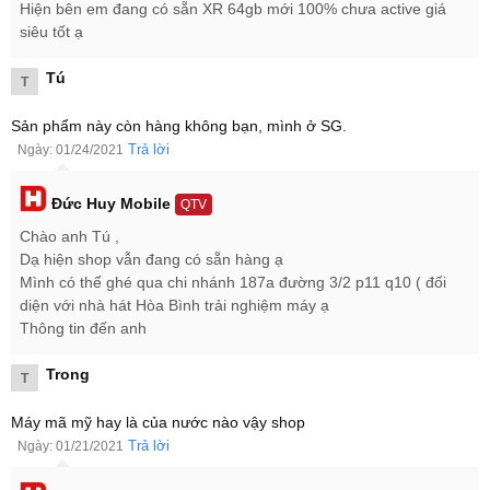
Hiện bên em đang có sẵn XR 64gb mới 100% chưa active giá
siêu tốt ạ
Tú
T
Sản phẩm này còn hàng không bạn, mình ở SG.
Trả lời
Ngày: 01/24/2021
Đức Huy Mobile
QTV
Chào anh Tú ,
Dạ hiện shop vẫn đang có sẵn hàng ạ
Mình có thể ghé qua chi nhánh 187a đường 3/2 p11 q10 ( đối
diện với nhà hát Hòa Bình trải nghiệm máy ạ
Thông tin đến anh
Trong
T
Máy mã mỹ hay là của nước nào vậy shop
Trả lời
Ngày: 01/21/2021