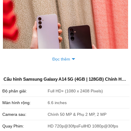
Đọc thêm
Cấu hình Samsung Galaxy A14 5G (4GB | 128GB) Chính Hãng
Trên tay Samsung Galaxy A14 5G
Độ phân giải:
Full HD+ (1080 x 2408 Pixels)
Samsung Galaxy A14 5G giá bao nhiêu?
Samsung Galaxy A14 5G có giá là
3.099.000 ₫
tại Đức Huy Mobile
Màn hình rộng:
6.6 inches
với số lượng lớn, cam kết hàng mới 100% fullbox nguyên seal, giá
rẻ nhất thị trường, bảo hành 12 tháng chính hãng Samsung Việt
Camera sau:
Chính 50 MP & Phụ 2 MP, 2 MP
Nam, có ưu đãi mua trả góp 0% Galaxy A14 5G, thu cũ đổi mới lên
Quay Phim:
HD 720p@30fpsFullHD 1080p@30fps
đời.