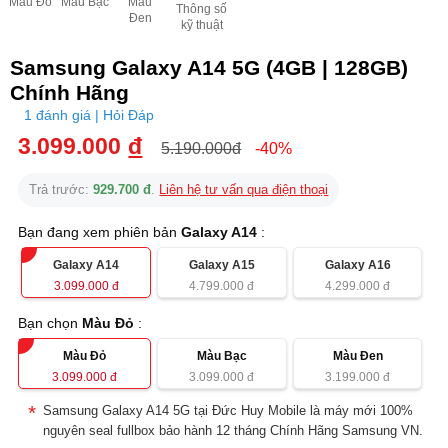
Màu Đỏ
Màu Bạc
Màu
Thông số
Đen
kỹ thuật
Samsung Galaxy A14 5G (4GB | 128GB)
Chính Hãng
1 đánh giá | Hỏi Đáp
3.099.000
đ
5.190.000đ
-40%
Trả trước:
929.700 đ
.
Liên hệ tư vấn qua điện thoại
Bạn đang xem phiên bản
Galaxy A14
:
Galaxy A14
Galaxy A15
Galaxy A16
3.099.000
đ
4.799.000
đ
4.299.000
đ
Bạn chọn
Màu Đỏ
:
Màu Đỏ
Màu Bạc
Màu Đen
3.099.000
đ
3.099.000
đ
3.199.000
đ
Samsung Galaxy A14 5G tại Đức Huy Mobile là máy mới 100%
nguyên seal fullbox bảo hành 12 tháng Chính Hãng Samsung VN.