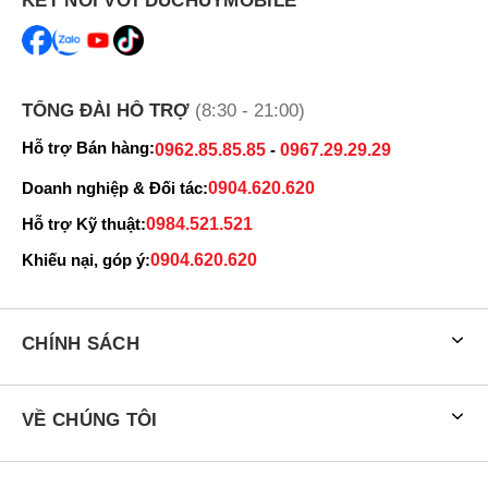
KẾT NỐI VỚI DUCHUYMOBILE
cạnh bên giúp mở khóa máy tiện lợi.
Màn hình rộng rãi
TỔNG ĐÀI HỖ TRỢ
(8:30 - 21:00)
Hỗ trợ Bán hàng:
0962.85.85.85
-
0967.29.29.29
Doanh nghiệp & Đối tác:
0904.620.620
Hỗ trợ Kỹ thuật:
0984.521.521
Khiếu nại, góp ý:
0904.620.620
CHÍNH SÁCH
Về khả năng hiển thị, mẫu smartphone Samsung Galaxy A14 5G
Chính Hãng sở hữu màn hình có notch "giọt nước" như người tiền
VỀ CHÚNG TÔI
nhiệm
Samsung Galaxy A13 4G
trước đây, cùng tấm nền PLS LCD,
kích thước 6.6 inch rộng rãi độ phân giải Full HD+ (1080 x 2408
Pixels) cùng tần số quét 90 Hz mang điến không gian hiển thị tốt,