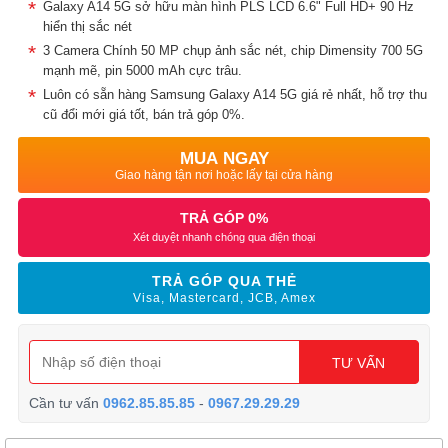
Galaxy A14 5G sở hữu màn hình PLS LCD 6.6" Full HD+ 90 Hz
hiển thị sắc nét
3 Camera Chính 50 MP chụp ảnh sắc nét, chip Dimensity 700 5G
mạnh mẽ, pin 5000 mAh cực trâu.
Luôn có sẵn hàng Samsung Galaxy A14 5G giá rẻ nhất, hỗ trợ thu
cũ đổi mới giá tốt, bán trả góp 0%.
MUA NGAY
Giao hàng tận nơi hoặc lấy tại cửa hàng
TRẢ GÓP 0%
Xét duyệt nhanh chóng qua điện thoại
TRẢ GÓP QUA THẺ
Visa, Mastercard, JCB, Amex
TƯ VẤN
Cần tư vấn
0962.85.85.85
-
0967.29.29.29