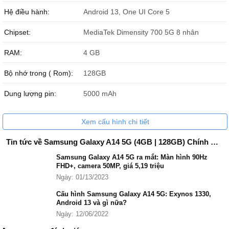
Bảng giá Samsung Galaxy A14 5G trong năm 2024
Hệ điều hành:
Android 13, One UI Core 5
Dung lượng
Giá bán
Chipset:
MediaTek Dimensity 700 5G 8 nhân
Samsung Galaxy A14
3.099.000 ₫
RAM:
4 GB
Bộ nhớ trong ( Rom):
128GB
Dung lượng pin:
5000 mAh
Xem cấu hình chi tiết
Tin tức về Samsung Galaxy A14 5G (4GB | 128GB) Chính Hãng
Samsung Galaxy A14 5G ra mắt: Màn hình 90Hz
FHD+, camera 50MP, giá 5,19 triệu
Ngày: 01/13/2023
Cấu hình Samsung Galaxy A14 5G: Exynos 1330,
Những tính năng nổi bật của Samsung A14 5G.
Android 13 và gì nữa?
Ngày: 12/06/2022
Thiết kế đơn giản, hiện đại