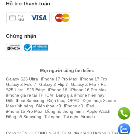
Hỗ trợ thanh toán
màu sắc hài hoà và đẹp mắt.
Camera chất lượng
Là một chiếc điện thoại tầm trung giá rẻ nhưng Samsung Galaxy
A14 5G có cụm camera rất ấn tượng gồm: Cảm biến camera chính
Chứng nhận
độ phân giải lên đến 50 MP, camera đo độ sâu 2 MP và camera
macro 2 MP cho bạn những bức ảnh chi tiết, sắc nét và đầy nghệ
thuật. Ngoài ra, cụm camera này còn hỗ trợ quay video chất
lượng Full HD 1080p@30fps hiện đại.
Mọi người cũng tìm kiếm:
Galaxy S26 Ultra
iPhone 17 Pro Max
iPhone 17 Pro
Galaxy Z Fold 7
Galaxy Z Flip 7
Galaxy Z Flip 7 FE
S25 Ultra
S25 Edge
iPhone 16
iPhone 16 Pro Max
iPhone giá rẻ tại TPHCM
Bảng giá iPhone hiện nay
Điện thoại Samsung
Điện thoại OPPO
Điện thoại Xiaomi
Máy tính bảng
Điện thoại cũ
iPhone cũ
iPad
iPhone 15 Pro Max
Đồng hồ thông minh
Apple Watch
Đồng hồ Samsung
Tai nghe
Tai nghe Airpods
Công ty TNHH CÔNG NGHỆ DHM, địa chỉ 29 Đường 3 Tháng 2,