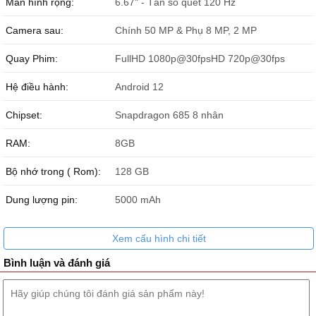
Màn hình rộng:
6.67" - Tần số quét 120 Hz
Camera sau:
Chính 50 MP & Phụ 8 MP, 2 MP
Quay Phim:
FullHD 1080p@30fpsHD 720p@30fps
Hệ điều hành:
Android 12
Chipset:
Snapdragon 685 8 nhân
RAM:
8GB
Bộ nhớ trong ( Rom):
128 GB
Dung lượng pin:
5000 mAh
Xem cấu hình chi tiết
Bình luận và đánh giá