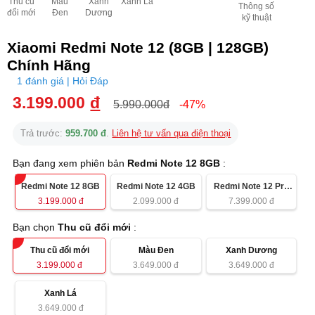
Thu cũ
Màu
Xanh
Xanh Lá
Thông số
đổi mới
Đen
Dương
kỹ thuật
Xiaomi Redmi Note 12 (8GB | 128GB)
Chính Hãng
1 đánh giá | Hỏi Đáp
3.199.000
đ
5.990.000đ
-47%
Trả trước:
959.700 đ
.
Liên hệ tư vấn qua điện thoại
Bạn đang xem phiên bản
Redmi Note 12 8GB
:
Redmi Note 12 8GB
Redmi Note 12 4GB
Redmi Note 12 Pro
5G
3.199.000
đ
2.099.000
đ
7.399.000
đ
Bạn chọn
Thu cũ đổi mới
:
Thu cũ đổi mới
Màu Đen
Xanh Dương
3.199.000
đ
3.649.000
đ
3.649.000
đ
Xanh Lá
3.649.000
đ