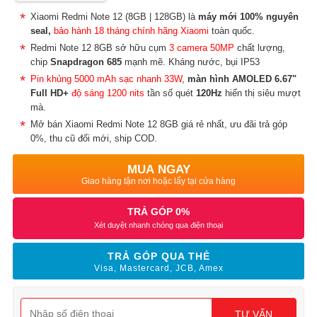
Xiaomi Redmi Note 12 (8GB | 128GB) là
máy mới 100% nguyên
seal,
bảo hành 18 tháng chính hãng Xiaomi
toàn quốc.
Redmi Note 12 8GB sở hữu cụm
3 camera 50MP
chất lượng,
chip
Snapdragon 685
mạnh mẽ. Kháng nước, bụi IP53
Pin khủng 5000 mAh
sạc nhanh 33W
,
màn hình AMOLED 6.67"
Full HD+
độ sáng 1200 nits
tần số quét
120Hz
hiển thị siêu mượt
mà.
Mở bán Xiaomi Redmi Note 12 8GB giá rẻ nhất, ưu đãi trả góp
0%, thu cũ đổi mới, ship COD.
MUA NGAY
Giao hàng tận nơi hoặc lấy tại cửa hàng
TRẢ GÓP 0%
Xét duyệt nhanh chóng qua điện thoại
TRẢ GÓP QUA THẺ
Visa, Mastercard, JCB, Amex
TƯ VẤN