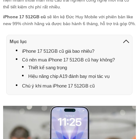
hiện nhằm thoải mãn nhu cầu trải nghiệm công nghệ mới mà có
thể tiết kiệm chi phí rất nhiều.
Tony
090104xxxx
21:00 08/07/2026
iPhone 17 512GB cũ
sẽ lên kệ Đức Huy Mobile với phiên bản like
Tony
090104xxxx
21:00 08/07/2026
new 99% chính hãng và được bảo hành 6 tháng, hỗ trợ trả góp 0%.
Tony
090104xxxx
21:00 08/07/2026
Mục lục
Trần Hùng
084383xxxx
19:29 08/07/2026
iPhone 17 512GB cũ giá bao nhiêu?
Hoàng Cao Kỳ
087666xxxx
19:05 08/07/2026
Có nên mua iPhone 17 512GB cũ hay không?
Thiết kế sang trọng
Hoàng Cao kỳ
087666xxxx
19:01 08/07/2026
Hiệu năng chip A19 đánh bay mọi tác vụ
Hoàng Cao kỳ
087666xxxx
19:01 08/07/2026
Chú ý khi mua iPhone 17 512GB cũ
Hoàng Cao kỳ
087666xxxx
19:00 08/07/2026
nguyễn đức vinh
033208xxxx
17:20 08/07/2026
VO THANH VINH
090660xxxx
16:34 08/07/2026
VO THANH VINH
090660xxxx
16:34 08/07/2026