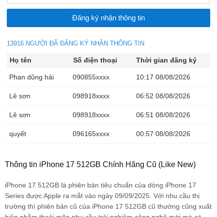
13916 NGƯỜI ĐÃ ĐĂNG KÝ NHẬN THÔNG TIN
Họ tên
Số điện thoại
Thời gian đăng ký
Phan dũng hải
090855xxxx
10:17 08/08/2026
Lê sơn
098918xxxx
06:52 08/08/2026
Lê sơn
098918xxxx
06:51 08/08/2026
quyết
096165xxxx
00:57 08/08/2026
quyết
096165xxxx
00:57 08/08/2026
Thông tin iPhone 17 512GB Chính Hãng Cũ (Like New)
Nguyễn Hoàng Phi
033984xxxx
23:29 08/07/2026
iPhone 17 512GB là phiên bản tiêu chuẩn của dòng iPhone 17
Thưởng Nguyễn
098867xxxx
23:03 08/07/2026
Series được Apple ra mắt vào ngày 09/09/2025. Với nhu cầu thị
trường thì phiên bản cũ của iPhone 17 512GB cũ thường cũng xuất
Nguyen tuan dat
078915xxxx
21:56 08/07/2026