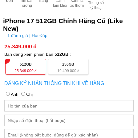
Đen
Tím oải
Trắng
Xanh
Xanh lá
Thông số
hương
lam khói
xô thơm
kỹ thuật
iPhone 17 512GB Chính Hãng Cũ (Like
New)
1 đánh giá | Hỏi Đáp
25.349.000
đ
Bạn đang xem phiên bản
512GB
:
512GB
256GB
25.349.000
đ
19.499.000
đ
ĐĂNG KÝ NHẬN THÔNG TIN KHI VỀ HÀNG
Anh
Chị