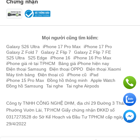
tùy chọn màu sắc tinh tế, gồm: Graphite, Gold, Silver và Sierra
Chứng nhận
Blue.
Màn hình iPhone 13 Pro mượt mà
Về khả năng hiển thị, iPhone 13 Pro được trang bị màn hình kích
thước 6.1 inch, độ phân giải Full HD+, sử dụng công nghệ OLED,
độ sáng cao lên đến 1200 nits. Đặc biệt, ở phiên bản iPhone 13
Mọi người cũng tìm kiếm:
Pro này, Apple đã nâng cấp tần số quét màn hình lên đến 120Hz,
Galaxy S26 Ultra
iPhone 17 Pro Max
iPhone 17 Pro
cho thao tác chạm lướt cực kỳ mượt mà.
Galaxy Z Fold 7
Galaxy Z Flip 7
Galaxy Z Flip 7 FE
S25 Ultra
S25 Edge
iPhone 16
iPhone 16 Pro Max
Màn hình này của iPhone 13 Pro sẽ mang đến cho bạn trải nghiệm
iPhone giá rẻ tại TPHCM
Bảng giá iPhone hiện nay
hình ảnh siêu nét, chân thực đến từng chi tiết.
Điện thoại Samsung
Điện thoại OPPO
Điện thoại Xiaomi
Máy tính bảng
Điện thoại cũ
iPhone cũ
iPad
iPhone 15 Pro Max
Đồng hồ thông minh
Apple Watch
Đồng hồ Samsung
Tai nghe
Tai nghe Airpods
Công ty TNHH CÔNG NGHỆ DHM, địa chỉ 29 Đường 3 Tháng 2,
Phường Vườn Lài, TP.HCM Giấy chứng nhận ĐKKD số
0317273528 do Sở Kế Hoạch và Đầu Tư TPHCM cấp ngày
29/4/2022