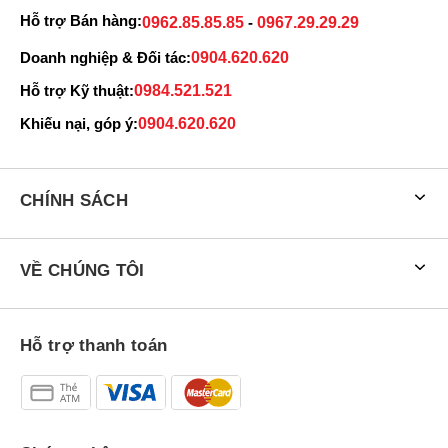
khác biệt chỉ nằm ở phần tai thỏ đã được làm nhỏ hơn đáng kể.
Hỗ trợ Bán hàng:
0962.85.85.85
-
0967.29.29.29
Tổng thể thiết kế đem lại cảm giác sang trọng, đẳng cấp.
Doanh nghiệp & Đối tác:
0904.620.620
Hỗ trợ Kỹ thuật:
0984.521.521
Khiếu nại, góp ý:
0904.620.620
CHÍNH SÁCH
VỀ CHÚNG TÔI
Hỗ trợ thanh toán
( Thiết kế iPhone 13 năm nay rất đẹp và tinh xảo)
Hãng Apple cũng mang đến cho người dùng iPhone 13 Pro những