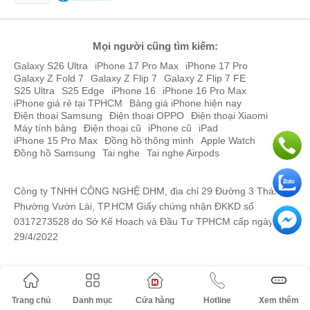
Mọi người cũng tìm kiếm:
Galaxy S26 Ultra
iPhone 17 Pro Max
iPhone 17 Pro
Galaxy Z Fold 7
Galaxy Z Flip 7
Galaxy Z Flip 7 FE
S25 Ultra
S25 Edge
iPhone 16
iPhone 16 Pro Max
iPhone giá rẻ tại TPHCM
Bảng giá iPhone hiện nay
Điện thoại Samsung
Điện thoại OPPO
Điện thoại Xiaomi
Máy tính bảng
Điện thoại cũ
iPhone cũ
iPad
iPhone 15 Pro Max
Đồng hồ thông minh
Apple Watch
Đồng hồ Samsung
Tai nghe
Tai nghe Airpods
Công ty TNHH CÔNG NGHỆ DHM, địa chỉ 29 Đường 3 Tháng 2,
Phường Vườn Lài, TP.HCM Giấy chứng nhận ĐKKD số
0317273528 do Sở Kế Hoạch và Đầu Tư TPHCM cấp ngày
29/4/2022
Trang chủ
Danh mục
Cửa hàng
Hotline
Xem thêm