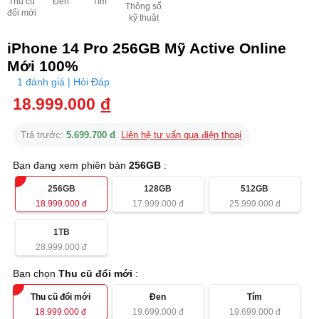
Thu cũ
Đen
Tím
Thông số
đổi mới
kỹ thuật
iPhone 14 Pro 256GB Mỹ Active Online
Mới 100%
1 đánh giá | Hỏi Đáp
18.999.000
đ
Trả trước:
5.699.700 đ
.
Liên hệ tư vấn qua điện thoại
Bạn đang xem phiên bản
256GB
:
256GB
128GB
512GB
18.999.000
đ
17.999.000
đ
25.999.000
đ
1TB
28.999.000
đ
Bạn chọn
Thu cũ đổi mới
:
Thu cũ đổi mới
Đen
Tím
18.999.000
đ
19.699.000
đ
19.699.000
đ