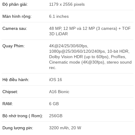
Độ phân giải:
1179 x 2556 pixels
Màn hình rộng:
6.1 inches
Camera sau:
48 MP, 12 MP và 12 MP (3 camera) + TOF
3D LiDAR
Quay Phim:
4K@24/25/30/60fps,
1080p@25/30/60/120/240fps, 10-bit HDR,
Dolby Vision HDR (up to 60fps), ProRes,
Cinematic mode (4K@30fps), stereo sound
rec.
Hệ điều hành:
iOS 16
Chipset:
A16 Bionic
RAM:
6 GB
Bộ nhớ trong ( Rom):
256GB
Dung lượng pin:
3200 mAh, 20 W