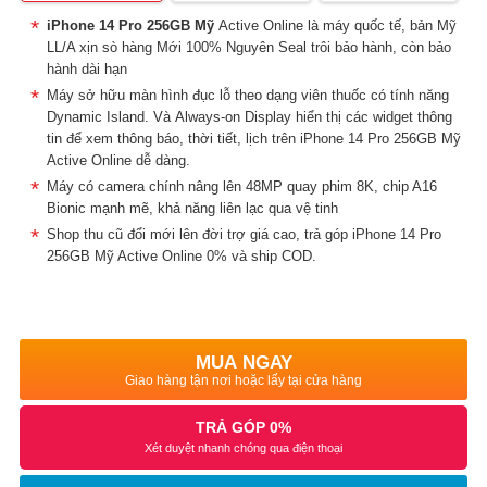
iPhone 14 Pro 256GB Mỹ
Active Online là máy quốc tế, bản Mỹ
LL/A xịn sò hàng Mới 100% Nguyên Seal trôi bảo hành, còn bảo
hành dài hạn
Máy sở hữu màn hình đục lỗ theo dạng viên thuốc có tính năng
Dynamic Island. Và Always-on Display hiển thị các widget thông
tin để xem thông báo, thời tiết, lịch trên iPhone 14 Pro 256GB Mỹ
Active Online dễ dàng.
Máy có camera chính nâng lên 48MP quay phim 8K, chip A16
Bionic mạnh mẽ, khả năng liên lạc qua vệ tinh
Shop thu cũ đổi mới lên đời trợ giá cao, trả góp iPhone 14 Pro
256GB Mỹ Active Online 0% và ship COD.
MUA NGAY
Giao hàng tận nơi hoặc lấy tại cửa hàng
TRẢ GÓP 0%
Xét duyệt nhanh chóng qua điện thoại