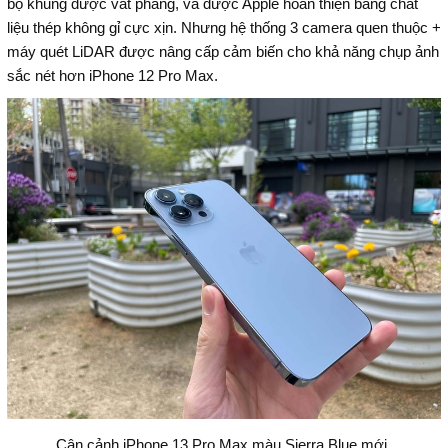
bộ khung được vát phẳng, và được Apple hoàn thiện bằng chất
liệu thép không gỉ cực xịn. Nhưng hệ thống 3 camera quen thuộc +
máy quét LiDAR được nâng cấp cảm biến cho khả năng chụp ảnh
sắc nét hơn iPhone 12 Pro Max.
Cận cảnh iPhone 13 Pro Max màu Sierra Blue mới.